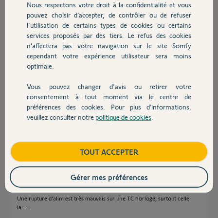
Nous respectons votre droit à la confidentialité et vous
Chauffage
pouvez choisir d’accepter, de contrôler ou de refuser
l'utilisation de certains types de cookies ou certains
Réponses
services proposés par des tiers. Le refus des cookies
Autres produits
n’affectera pas votre navigation sur le site Somfy
cependant votre expérience utilisateur sera moins
Bonjour
optimale.
Normalement, en cas de piles faibles, le pictogramme reste allumé.
Maintenant, s'il s'est allumé une fois, c'est sans doute qu'il est temps de
Vous pouvez changer d'avis ou retirer votre
Devis avec un pro
remplacer les piles. Il va certainement s'allumer en permanence dans pas
consentement à tout moment via le centre de
longtemps.
préférences des cookies. Pour plus d’informations,
Bonne journée !
veuillez consulter notre
politique de cookies
.
Contact
Jean-Luc B.
il y a presque 2 ans
Boutique
TOUT ACCEPTER
Gérer mes préférences
Si les piles ont déjà qqs années changez les sans vous poser de question.
Ca ne peut pas faire de mal.
Une rupture d'alim est très mauvais sur une TC horloge, surtout celle
la......