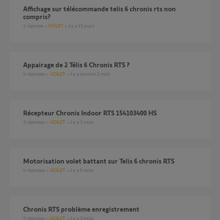
Affichage sur télécommande telis 6 chronis rts non
compris?
1
réponse
VOLET
il y a 25 jours
Appairage de 2 Télis 6 Chronis RTS ?
4
réponses
VOLET
il y a environ 2 mois
Récepteur Chronis Indoor RTS 154103400 HS
2
réponses
VOLET
il y a 2 mois
Motorisation volet battant sur Telis 6 chronis RTS
4
réponses
VOLET
il y a 6 mois
Chronis RTS problème enregistrement
7
réponses
VOLET
il y a 3 mois