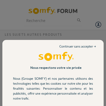
Particuliers
Professionnels
Forum
LES SUJETS AUTRES PRODUITS
Volet
changement pile TELIS 6 CHRONIS RTS ?
Continuer sans accepter →
Bonjour,
Portail
Le voyant changement de piles est apparu une fois. Depuis, la
télécommande fonctionne normalement.
Pour changer les piles, faut il que le voyant soit permanent ?
Garage
Nous respectons votre vie privée
Merci
Nous (Groupe SOMFY) et nos partenaires utilisons des
Merci,
Sécurité
technologies telles que les cookies sur notre site pour les
finalités suivantes: Personnaliser le contenu et les
JEAN J.
publicités, offrir une expérience personnalisée et analyser
Domotique
il y a presque 2 ans
notre trafic.
Participer au fil de discussion