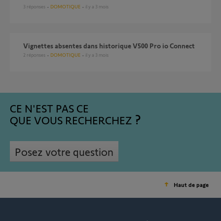
3
réponses
DOMOTIQUE
il y a 3 mois
vignettes absentes dans historique V500 Pro io Connect
2
réponses
DOMOTIQUE
il y a 3 mois
CE N'EST PAS CE
QUE VOUS RECHERCHEZ
Posez votre question
Haut de page