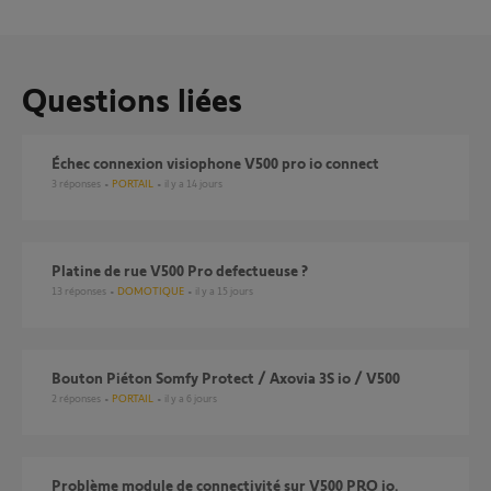
Questions liées
Échec connexion visiophone V500 pro io connect
3
réponses
PORTAIL
il y a 14 jours
platine de rue V500 Pro defectueuse ?
13
réponses
DOMOTIQUE
il y a 15 jours
Bouton Piéton Somfy Protect / Axovia 3S io / V500
2
réponses
PORTAIL
il y a 6 jours
Problème module de connectivité sur V500 PRO io.