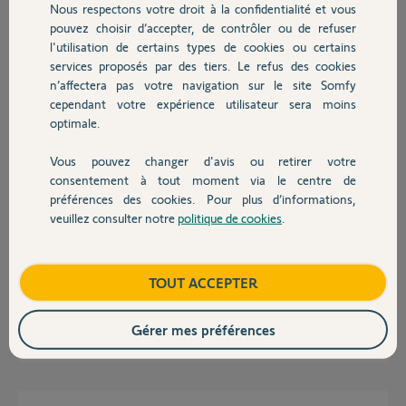
Michel.
Nous respectons votre droit à la confidentialité et vous
Chauffage
pouvez choisir d’accepter, de contrôler ou de refuser
l'utilisation de certains types de cookies ou certains
MICHEL L.
services proposés par des tiers. Le refus des cookies
Autres produits
il y a presque 2 ans
n’affectera pas votre navigation sur le site Somfy
Participer au fil de discussion
cependant votre expérience utilisateur sera moins
optimale.
Réponses
Vous pouvez changer d'avis ou retirer votre
Devis avec un pro
consentement à tout moment via le centre de
préférences des cookies. Pour plus d’informations,
veuillez consulter notre
politique de cookies
.
Bonjour,
Contact
""""La platine intérieure est bien alimentée en 24 volts mais pas la platine
de rue. Le câble entre les deux n'est pas coupé""""
Boutique
TOUT ACCEPTER
Là, il faut investiguer un peu plus ...
Gérer mes préférences
Richy C.
il y a presque 2 ans