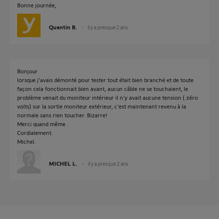
Bonne journée,
Quentin B.
il y a presque 2 ans
Bonjour
lorsque j'avais démonté pour tester tout était bien branché et de toute
façon cela fonctionnait bien avant, aucun câble ne se touchaient, le
problème venait du moniteur intérieur il n'y avait aucune tension ( zéro
volts) sur la sortie moniteur extérieur, c'est maintenant revenu à la
normale sans rien toucher. Bizarre!
Merci quand même .
Cordialement.
Michel.
MICHEL L.
il y a presque 2 ans