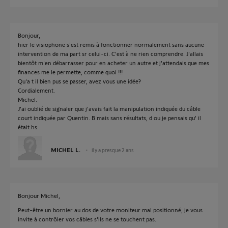
Bonjour,
hier le visiophone s'est remis à fonctionner normalement sans aucune
intervention de ma part sr celui-ci. C'est à ne rien comprendre. J'allais
bientôt m'en débarrasser pour en acheter un autre et j'attendais que mes
finances me le permette, comme quoi !!!
Qu'a t il bien pus se passer, avez vous une idée?
Cordialement.
Michel.
J'ai oublié de signaler que j'avais fait la manipulation indiquée du câble
court indiquée par Quentin. B mais sans résultats, d ou je pensais qu' il
était hs.
MICHEL L.
il y a presque 2 ans
Bonjour Michel,
Peut-être un bornier au dos de votre moniteur mal positionné, je vous
invite à contrôler vos câbles s'ils ne se touchent pas.