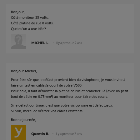
Bonjour,
Côté moniteur 25 volts.
Côté platine de rue 0 volts.
Quelqu'un a une idée?
MICHEL L.
il y a presque 2 ans
Bonjour Michel,
Pour être sûr que le défaut provient bien du visiophone, je vous invite à
faire un test en câblage court de votre V500.
Pour cela, il faut démonter la platine de rue et brancher-là (avec un petit
bout de câble en 0.75mm²) au moniteur pour faire des essais.
Si le défaut continue, c'est que votre visiophone est défectueux.
Si non, merci de vérifier vos câbles existants.
Bonne journée,
Quentin B.
il y a presque 2 ans