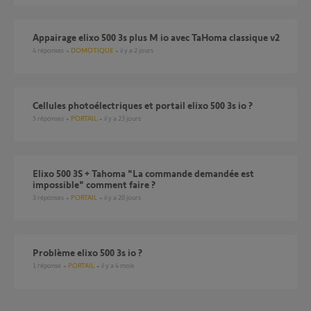
Appairage elixo 500 3s plus M io avec TaHoma classique v2
4
réponses
DOMOTIQUE
il y a 2 jours
Cellules photoélectriques et portail elixo 500 3s io ?
5
réponses
PORTAIL
il y a 23 jours
Elixo 500 3S + Tahoma "La commande demandée est
impossible" comment faire ?
3
réponses
PORTAIL
il y a 20 jours
Problème elixo 500 3s io ?
1
réponse
PORTAIL
il y a 4 mois