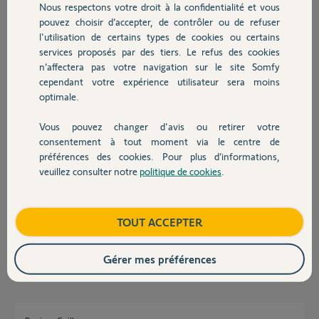
Nous respectons votre droit à la confidentialité et vous
Guillaume D.
Chauffage
pouvez choisir d’accepter, de contrôler ou de refuser
il y a presque 2 ans
l'utilisation de certains types de cookies ou certains
Participer au fil de discussion
services proposés par des tiers. Le refus des cookies
Autres produits
n’affectera pas votre navigation sur le site Somfy
cependant votre expérience utilisateur sera moins
Réponses
optimale.
Vous pouvez changer d'avis ou retirer votre
Devis avec un pro
consentement à tout moment via le centre de
Bonjour la communauté
préférences des cookies. Pour plus d’informations,
Est il possible de modifier simplement un moteur?
veuillez consulter notre
politique de cookies
.
Contact
C'est à dire de passer d'un elixo 3S IO à un elixo 3S M IO?
Merci d'avance pour vos retours
Boutique
TOUT ACCEPTER
Cordialement
Guillaume D.
il y a plus d'un an
Gérer mes préférences