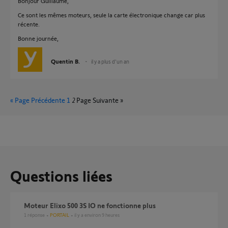
Bonjour Guillaume,
Ce sont les mêmes moteurs, seule la carte électronique change car plus
récente.
Bonne journée,
Quentin B.
il y a plus d'un an
« Page Précédente
1
2
Page Suivante »
Questions liées
Moteur Elixo 500 3S IO ne fonctionne plus
1
réponse
PORTAIL
il y a environ 9 heures