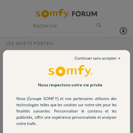
Particuliers
Professionnels
Forum
LES SUJETS PORTAIL
Volet
Avis Moteur ELIXO 500 3S IO
Continuer sans accepter →
Bonjour la communauté,
Portail
Je suis sur le point d'acheter un moteur elixo 500 3S IO pour mon
portail coulissant autoporté (5m d'ouverture 1,50 de haut) avec un
Garage
Nous respectons votre vie privée
V500 IO pro connect.
Qu'en pensez vous?
Nous (Groupe SOMFY) et nos partenaires utilisons des
Est ce que je dois ajouter un clavier?
Sécurité
technologies telles que les cookies sur notre site pour les
Le cablage de l'interphone doit se faire via une autre gaine que celle
finalités suivantes: Personnaliser le contenu et les
de l'alimentation?
publicités, offrir une expérience personnalisée et analyser
Domotique
Merci d'avance pour vos retours
notre trafic.