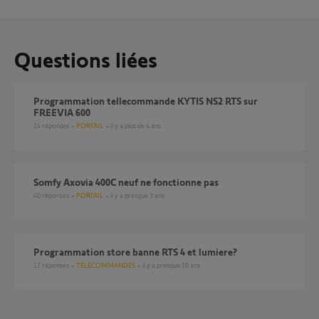
Questions liées
programmation tellecommande KYTIS NS2 RTS sur
FREEVIA 600
14
réponses
PORTAIL
il y a plus de 4 ans
Somfy Axovia 400C neuf ne fonctionne pas
40
réponses
PORTAIL
il y a presque 3 ans
Programmation store banne RTS 4 et lumiere?
17
réponses
TÉLÉCOMMANDES
il y a presque 10 ans