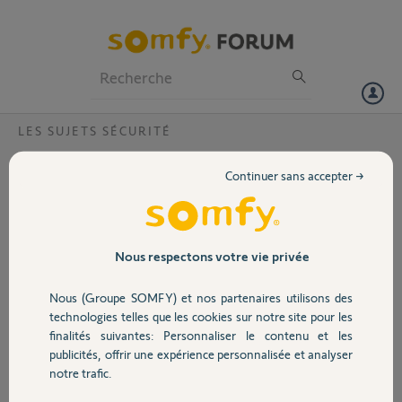
Particuliers
Professionnels
Forum
LES SUJETS SÉCURITÉ
Volet
Tellecommande?
Continuer sans accepter →
Bonjour, a tous
Portail
Actuellement je possède une alarme Protexiom Ultimate GSM je
voudrai passer sur une Somfy Protect, je demande dans cette alarme
la comptabilité avec la télécommande multifonction pour
Garage
Nous respectons votre vie privée
commander l'alarme et le portail et garage comme avec la
Protexion? ou existe 'il un badge pour les mêmes commandes sur
Nous (Groupe SOMFY) et nos partenaires utilisons des
Somfy protec ?
Sécurité
technologies telles que les cookies sur notre site pour les
les détecteurs d'ouverture de la Protexiom ultimate sont ils
finalités suivantes: Personnaliser le contenu et les
compatibles avec la Somfy Protect ?
publicités, offrir une expérience personnalisée et analyser
Merci a ceux qui pourront m'éclairer
Domotique
notre trafic.
Merci,