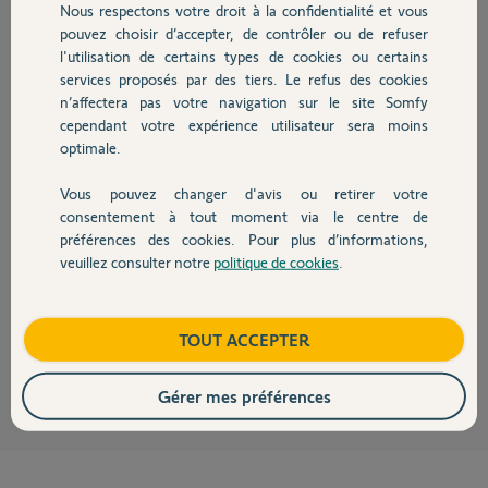
Nous respectons votre droit à la confidentialité et vous
Chauffage
pouvez choisir d’accepter, de contrôler ou de refuser
Michel F.
l'utilisation de certains types de cookies ou certains
il y a presque 2 ans
services proposés par des tiers. Le refus des cookies
Autres produits
Participer au fil de discussion
n’affectera pas votre navigation sur le site Somfy
cependant votre expérience utilisateur sera moins
optimale.
Réponses
Vous pouvez changer d'avis ou retirer votre
Devis avec un pro
consentement à tout moment via le centre de
préférences des cookies. Pour plus d’informations,
Bonjour Michel
veuillez consulter notre
politique de cookies
.
Contact
Ne cherchez pas, il n'y a rien de compatible !
Bonne journée.
Boutique
TOUT ACCEPTER
Jean-Luc B.
il y a presque 2 ans
Gérer mes préférences