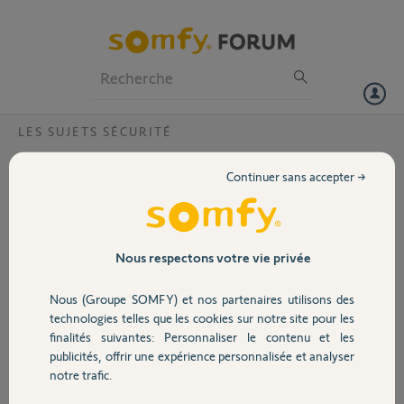
Particuliers
Professionnels
Forum
LES SUJETS SÉCURITÉ
Volet
Badge non détecter
Continuer sans accepter →
Bonjour,j’aimerai savoir si tous les badges (j’en ai 3) peuvent être
Portail
détectés au moment de rentrer chez moi pour désactiver l’alarme ! Et
si oui j’ai deux porte d’entré différente avec chacun un intellitag
dessus, donc comment cela fonctionne ? Merci pour une réponse .
Garage
Nous respectons votre vie privée
Cordialement Fabian.
Nous (Groupe SOMFY) et nos partenaires utilisons des
Merci,
Sécurité
technologies telles que les cookies sur notre site pour les
finalités suivantes: Personnaliser le contenu et les
Fabian C.
publicités, offrir une expérience personnalisée et analyser
Domotique
il y a presque 2 ans
notre trafic.
Participer au fil de discussion