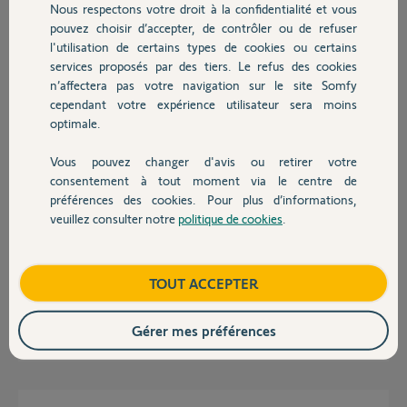
Nous respectons votre droit à la confidentialité et vous
Chauffage
pouvez choisir d’accepter, de contrôler ou de refuser
l'utilisation de certains types de cookies ou certains
Réponses
services proposés par des tiers. Le refus des cookies
Autres produits
n’affectera pas votre navigation sur le site Somfy
cependant votre expérience utilisateur sera moins
Bonsoir Fabian
optimale.
Si 3 badges entrent simultanément par la porte d'entrée il prendra le
premier qui lui répond pour désactiver l'alarme et il détectera ensuite la
Vous pouvez changer d'avis ou retirer votre
Devis avec un pro
présence des autres.
consentement à tout moment via le centre de
préférences des cookies. Pour plus d’informations,
Deux portes d' entrée pas de problème si vous ne les ouvrez pas
simultanément.
veuillez consulter notre
politique de cookies
.
Contact
Le système n'admet pas deux détections simultanés. Pour lui c'est une
anomalie grave et il déclenche la sirène immédiatement même si il y a
des temporisations. De plus dans ce cas de figure il donne pas
Boutique
TOUT ACCEPTER
d'informations sur l'origine.
Gérer mes préférences
JACKY M.
il y a presque 2 ans