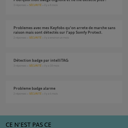
3
réponses
SÉCURITÉ
il y a 6 mois
Problemes avec mes Keyfobs qu'on arrete de marche sans
raison mais sont détectés sur l'app Somfy Protect.
2
réponses
SÉCURITÉ
il y a environ un mois
Détection badge par intelliTAG
3
réponses
SÉCURITÉ
il y a 10 mois
probleme badge alarme
2
réponses
SÉCURITÉ
il y a 4 mois
CE N'EST PAS CE