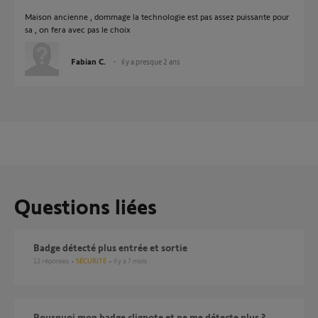
Maison ancienne , dommage la technologie est pas assez puissante pour
sa , on fera avec pas le choix
Fabian C.
il y a presque 2 ans
Questions liées
Badge détecté plus entrée et sortie
12
réponses
SÉCURITÉ
il y a 7 mois
Pourquoi mon badge clignote et ne me détecte plus ?