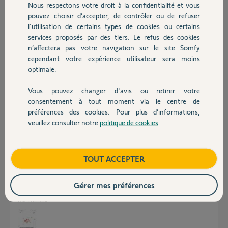
de la box mais rien n'y fait, ça ne veut toujours pas se connecter... Je
Nous respectons votre droit à la confidentialité et vous
Chauffage
pense que le problème vient d'un paramètre de la box, car j'ai réussi à
pouvez choisir d’accepter, de contrôler ou de refuser
me connecter en partage de connexion mais forcément ce n'est pas
l'utilisation de certains types de cookies ou certains
ce que je veux...
services proposés par des tiers. Le refus des cookies
Autres produits
n’affectera pas votre navigation sur le site Somfy
Quelqu'un aurait il une idée pour me dépanner svp ? Je sèche là..
cependant votre expérience utilisateur sera moins
optimale.
Merci par avance et bonne journée
Vous pouvez changer d'avis ou retirer votre
Louis R.
Devis avec un pro
consentement à tout moment via le centre de
il y a presque 2 ans
préférences des cookies. Pour plus d’informations,
Participer au fil de discussion
veuillez consulter notre
politique de cookies
.
Contact
Réponses
Boutique
TOUT ACCEPTER
Gérer mes préférences
Voici le message qui apparaît quand je cherche à me connecter au wifi de
ma Livebox