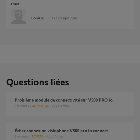
Louis
Louis R.
il y a presque 2 ans
Questions liées
Problème module de connectivité sur V500 PRO io.
3
réponses
DOMOTIQUE
il y a 3 mois
Échec connexion visiophone V500 pro io connect
3
réponses
PORTAIL
il y a 14 jours