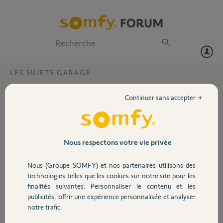
Particuliers
Professionnels
Forum
LES SUJETS GARAGE
Volet
Problème nappe interrupteurs Freeroll rts
Continuer sans accepter →
Bonjour,
Portail
J’ai un souci avec mon module freeroll rts, lorsque la nappe reliant les
interrupteurs extérieurs est connectée à la carte électronique. En
Garage
Nous respectons votre vie privée
effet, il m’est impossible d’ouvrir la porte de mon garage, les relais
s’activent tout seuls aléatoirement. Par contre, lorsque la nappe est
Nous (Groupe SOMFY) et nos partenaires utilisons des
déconnectée, tout fonctionne normalement avec les
Sécurité
technologies telles que les cookies sur notre site pour les
télécommandes.
finalités suivantes: Personnaliser le contenu et les
Y a-t-il possibilité de remplacer cette nappe ? Merci pour vos
publicités, offrir une expérience personnalisée et analyser
réponses.
Domotique
notre trafic.
Christophe S.