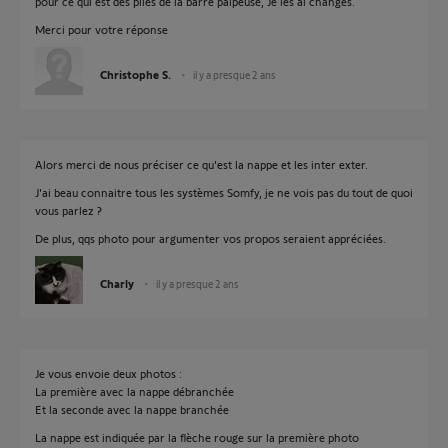
pour ce qui est des piles de la barre palpeuse, Je les ai changés.
Merci pour votre réponse
Christophe S.
il y a presque 2 ans
Alors merci de nous préciser ce qu'est la nappe et les inter exter.
J'ai beau connaitre tous les systèmes Somfy, je ne vois pas du tout de quoi
vous parlez ?
De plus, qqs photo pour argumenter vos propos seraient appréciées.
Charly
il y a presque 2 ans
Je vous envoie deux photos :
La première avec la nappe débranchée
Et la seconde avec la nappe branchée
La nappe est indiquée par la flèche rouge sur la première photo