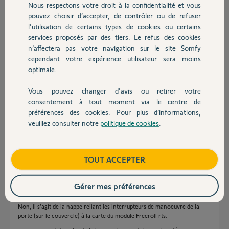
Nous respectons votre droit à la confidentialité et vous
Chauffage
il y a presque 2 ans
pouvez choisir d’accepter, de contrôler ou de refuser
Participer au fil de discussion
l'utilisation de certains types de cookies ou certains
services proposés par des tiers. Le refus des cookies
Autres produits
n’affectera pas votre navigation sur le site Somfy
cependant votre expérience utilisateur sera moins
Réponses
optimale.
Vous pouvez changer d'avis ou retirer votre
Nappe ? Je suppose qu'il s'agit de la barre palpeuse ?
Devis avec un pro
consentement à tout moment via le centre de
Si oui, quel type exact ? Y a t'il un émetteur sur la porte fonctionnant à
préférences des cookies. Pour plus d’informations,
pile ? Le plus souvent cette panne provient d'une pile HS.
veuillez consulter notre
politique de cookies
.
Contact
Bonne journée à vous.
Charly
il y a presque 2 ans
Boutique
TOUT ACCEPTER
Gérer mes préférences
Bonjour
Non, il s’agit de la nappe reliant les interrupteurs de manoeuvre de la
porte (sur le couvercle) à la carte du module Freeroll rts.