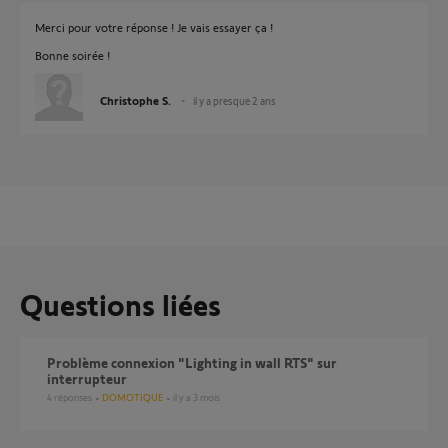
Merci pour votre réponse ! Je vais essayer ça !
Bonne soirée !
Christophe S.
il y a presque 2 ans
Questions liées
Problème connexion "Lighting in wall RTS" sur
interrupteur
4
réponses
DOMOTIQUE
il y a 3 mois