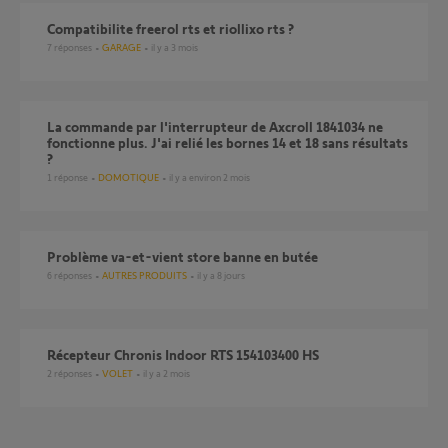
compatibilite freerol rts et riollixo rts ?
7
réponses
GARAGE
il y a 3 mois
La commande par l'interrupteur de Axcroll 1841034 ne
fonctionne plus. J'ai relié les bornes 14 et 18 sans résultats
?
1
réponse
DOMOTIQUE
il y a environ 2 mois
Problème va-et-vient store banne en butée
6
réponses
AUTRES PRODUITS
il y a 8 jours
Récepteur Chronis Indoor RTS 154103400 HS
2
réponses
VOLET
il y a 2 mois