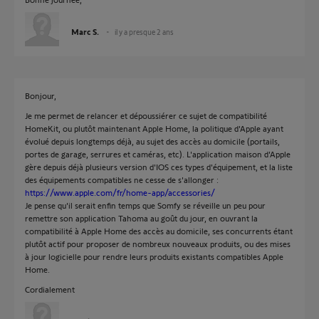
Marc S.
il y a presque 2 ans
Bonjour,
Je me permet de relancer et dépoussiérer ce sujet de compatibilité
HomeKit, ou plutôt maintenant Apple Home, la politique d'Apple ayant
évolué depuis longtemps déjà, au sujet des accès au domicile (portails,
portes de garage, serrures et caméras, etc). L'application maison d'Apple
gère depuis déjà plusieurs version d'IOS ces types d'équipement, et la liste
des équipements compatibles ne cesse de s'allonger :
https://www.apple.com/fr/home-app/accessories/
Je pense qu'il serait enfin temps que Somfy se réveille un peu pour
remettre son application Tahoma au goût du jour, en ouvrant la
compatibilité à Apple Home des accès au domicile, ses concurrents étant
plutôt actif pour proposer de nombreux nouveaux produits, ou des mises
à jour logicielle pour rendre leurs produits existants compatibles Apple
Home.
Cordialement