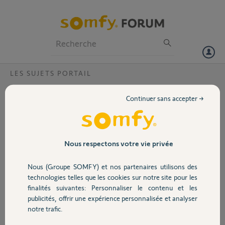
Particuliers
Professionnels
Forum
LES SUJETS PORTAIL
Volet
compatibilité Homekit Apple
Continuer sans accepter →
Bonjour,
Portail
Je viens d'installer un kit de connectivité Somfy.
J'ai créer le pont sur l'application "Maison" de mon Iphone. Le kit de
connectivité est bien lier, par contre ma motorisation portail Axovya
Garage
Nous respectons votre vie privée
multipro io n'y apparait pas alors qu'elle est bien présente sur l'appli
Tahoma.
Nous (Groupe SOMFY) et nos partenaires utilisons des
Est-ce normal, la motorisation kde mon portail est-elle compatible
Sécurité
technologies telles que les cookies sur notre site pour les
avec Apple ?
finalités suivantes: Personnaliser le contenu et les
publicités, offrir une expérience personnalisée et analyser
merci de vos réponse
Domotique
notre trafic.
Merci,