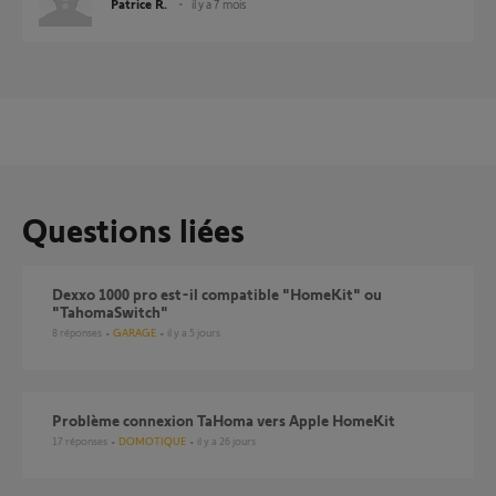
Patrice R.
il y a 7 mois
Questions liées
dexxo 1000 pro est-il compatible "HomeKit" ou
"TahomaSwitch"
8
réponses
GARAGE
il y a 5 jours
Problème connexion TaHoma vers Apple HomeKit
17
réponses
DOMOTIQUE
il y a 26 jours