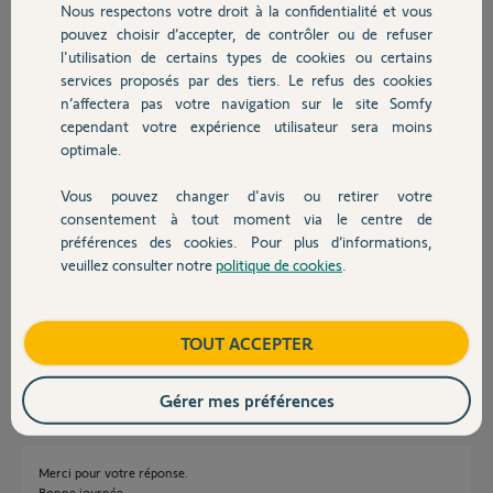
Nous respectons votre droit à la confidentialité et vous
Chauffage
pouvez choisir d’accepter, de contrôler ou de refuser
Marc S.
l'utilisation de certains types de cookies ou certains
il y a presque 2 ans
services proposés par des tiers. Le refus des cookies
Autres produits
Participer au fil de discussion
n’affectera pas votre navigation sur le site Somfy
cependant votre expérience utilisateur sera moins
optimale.
Réponses
Vous pouvez changer d'avis ou retirer votre
Devis avec un pro
consentement à tout moment via le centre de
préférences des cookies. Pour plus d’informations,
Bonjour Marc,
veuillez consulter notre
politique de cookies
.
Je vous confirme que cette motorisation ne fais pas partie de la liste de
Contact
compatibilité
https://www.somfy.fr/file.cfm/Fiche-Apple-HomeKit.pdf?con...
Bonne journée
Boutique
TOUT ACCEPTER
Nicolas F.
il y a presque 2 ans
Gérer mes préférences
Merci pour votre réponse.
Bonne journée,