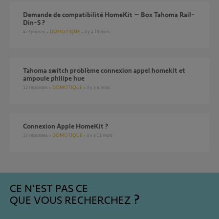
Demande de compatibilité HomeKit – Box Tahoma Rail-
Din-S ?
4
réponses
DOMOTIQUE
il y a 10 mois
Tahoma switch problème connexion appel homekit et
ampoule philipe hue
12
réponses
DOMOTIQUE
il y a 4 mois
Connexion Apple HomeKit ?
14
réponses
DOMOTIQUE
il y a 11 mois
CE N'EST PAS CE
QUE VOUS RECHERCHEZ