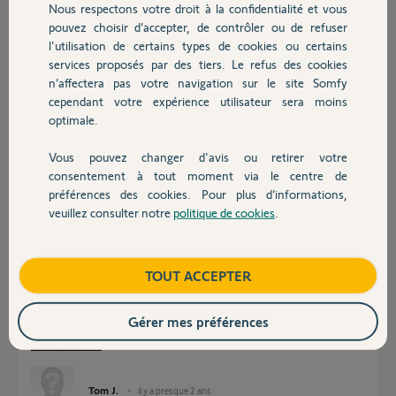
Nous respectons votre droit à la confidentialité et vous
Réponses
Chauffage
pouvez choisir d’accepter, de contrôler ou de refuser
l'utilisation de certains types de cookies ou certains
services proposés par des tiers. Le refus des cookies
Autres produits
Bonjour
n’affectera pas votre navigation sur le site Somfy
Mettez une photo de la centrale
cependant votre expérience utilisateur sera moins
optimale.
JACKY M.
il y a presque 2 ans
Vous pouvez changer d'avis ou retirer votre
Devis avec un pro
consentement à tout moment via le centre de
préférences des cookies. Pour plus d’informations,
Bonjour,
veuillez consulter notre
politique de cookies
.
Contact
Voici une photo de la centrale.
Merci pour votre réponse.
Boutique
TOUT ACCEPTER
Gérer mes préférences
Tom J.
il y a presque 2 ans