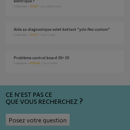
électrique ?
9
réponses
VOLET
il y a plus d'un an
Aide au diagnostique volet battant "yslo flex custom"
3
réponses
VOLET
il y a 5 mois
Problème control board 3S+ IO
5
réponses
PORTAIL
il y a 3 mois
CE N'EST PAS CE
QUE VOUS RECHERCHEZ
Posez votre question