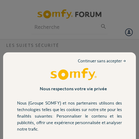
Particuliers
Professionnels
Forum
LES SUJETS SÉCURITÉ
Volet
modèle de mon dispositif
Continuer sans accepter →
Bonjour,
Portail
Où puis-je trouver le modèle de mon dispositif d'alarme actuel ?
Garage
Nous respectons votre vie privée
Merci,
Nous (Groupe SOMFY) et nos partenaires utilisons des
Tom J.
Sécurité
technologies telles que les cookies sur notre site pour les
il y a presque 2 ans
finalités suivantes: Personnaliser le contenu et les
Participer au fil de discussion
publicités, offrir une expérience personnalisée et analyser
Domotique
notre trafic.