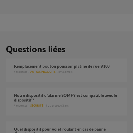
Questions liées
Remplacement bouton poussoir platine de rue V100
4
réponses
AUTRES PRODUITS
il y a 3 mois
notre dispositif d’alarme SOMFY est compatible avec le
dispositif ?
4
réponses
SÉCURITÉ
il y a presque 2 ans
Quel dispositif pour volet roulant en cas de panne