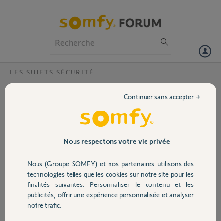
Particuliers
Professionnels
Forum
LES SUJETS SÉCURITÉ
Volet
home alarm sans box
Continuer sans accepter →
Bonjour,
Portail
Home alarm avec camera exterieure peut il fonctionner sans box
Merci,
Garage
Nous respectons votre vie privée
michel E.
Nous (Groupe SOMFY) et nos partenaires utilisons des
Sécurité
il y a presque 2 ans
technologies telles que les cookies sur notre site pour les
Participer au fil de discussion
finalités suivantes: Personnaliser le contenu et les
publicités, offrir une expérience personnalisée et analyser
Domotique
notre trafic.