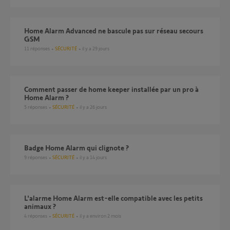
Home Alarm Advanced ne bascule pas sur réseau secours
GSM
11
réponses
SÉCURITÉ
il y a 29 jours
Comment passer de home keeper installée par un pro à
Home Alarm ?
5
réponses
SÉCURITÉ
il y a 26 jours
Badge Home Alarm qui clignote ?
9
réponses
SÉCURITÉ
il y a 14 jours
L'alarme Home Alarm est-elle compatible avec les petits
animaux ?
4
réponses
SÉCURITÉ
il y a environ 2 mois