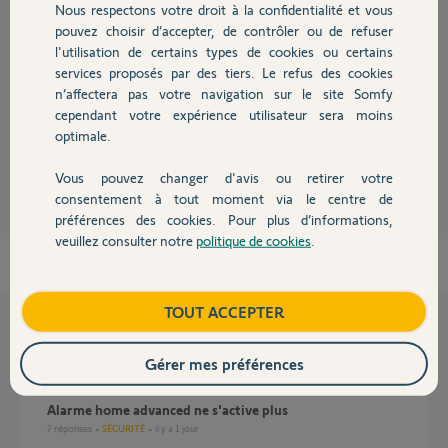
Réponses
Nous respectons votre droit à la confidentialité et vous
Chauffage
pouvez choisir d’accepter, de contrôler ou de refuser
l'utilisation de certains types de cookies ou certains
Bonjour
services proposés par des tiers. Le refus des cookies
Autres produits
Non , internet obligatoire.
n’affectera pas votre navigation sur le site Somfy
Vous pouvez utiliser un vieux smartphone en partage de connexion wifi
cependant votre expérience utilisateur sera moins
optimale.
JACKY M.
il y a presque 2 ans
Vous pouvez changer d'avis ou retirer votre
Devis avec un pro
consentement à tout moment via le centre de
préférences des cookies. Pour plus d’informations,
veuillez consulter notre
politique de cookies
.
Contact
Boutique
TOUT ACCEPTER
Questions liées
Gérer mes préférences
Alarme home advanced ne s'active plus
7
réponses
SÉCURITÉ
il y a 1 jour