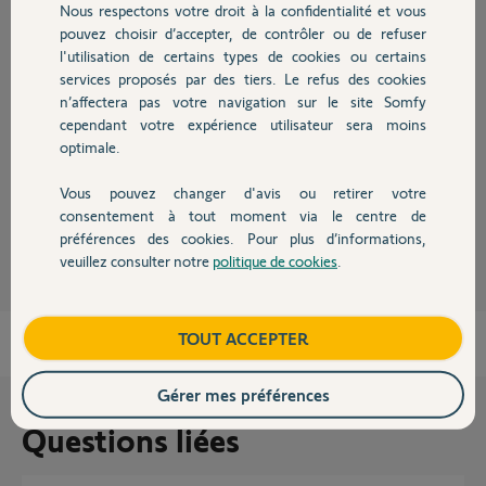
Nous respectons votre droit à la confidentialité et vous
Chauffage
pouvez choisir d’accepter, de contrôler ou de refuser
Réponses
l'utilisation de certains types de cookies ou certains
services proposés par des tiers. Le refus des cookies
Autres produits
n’affectera pas votre navigation sur le site Somfy
Il faudra faire une RàZ uniquement sur ce VR en l'isolant électriquement
cependant votre expérience utilisateur sera moins
puis vous pourrez l'affecter à Tahoma.
optimale.
Bonne soirée à vous
Vous pouvez changer d'avis ou retirer votre
Devis avec un pro
consentement à tout moment via le centre de
Charly
il y a presque 2 ans
préférences des cookies. Pour plus d’informations,
veuillez consulter notre
politique de cookies
.
Contact
Boutique
TOUT ACCEPTER
Gérer mes préférences
Questions liées