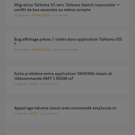
Migration TaHoma V1 vers TaHoma Switch impossible —
conflit de box associées au même compte
55
réponses
DOMOTIQUE
il y a 3 mois
Bug affichage pièces / volets dans application TaHoma iOS
?
21
réponses
DOMOTIQUE
il y a environ 2 mois
Suite probléme entre application TAHOMA classic et
télécommande AMY 1 RS100 io?
1
réponse
VOLET
il y a 13 jours
Appairage tahoma classic avec commande amy1sunp io
1
réponse
VOLET
il y a 21 jours