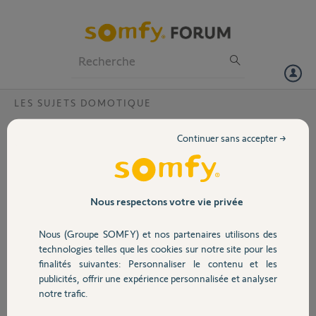
Particuliers
Professionnels
Forum
LES SUJETS DOMOTIQUE
Volet
associer un volet avec tahoma 1 ere
Continuer sans accepter →
version
Portail
Bonjour, il m est impossible d associer un volet io avec ma tahoma j
en ai 4/5 qui fonctionne
Garage
un peu d aide merci
Nous respectons votre vie privée
Merci,
Nous (Groupe SOMFY) et nos partenaires utilisons des
Sécurité
technologies telles que les cookies sur notre site pour les
stephane L.
finalités suivantes: Personnaliser le contenu et les
il y a presque 2 ans
publicités, offrir une expérience personnalisée et analyser
Domotique
Participer au fil de discussion
notre trafic.