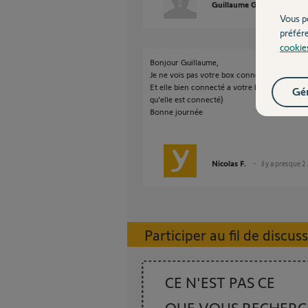
Guillaume G.
il y a pres
Vous p
préfér
cookie
Bonjour Guillaume,
Je ne vois pas votre box connecté a notre se
Et elle bien connecté a votre box internet. (i
Gér
qu'elle est connecté)
Bonne journée
Nicolas F.
il y a presque 2
Participer au fil de discus
CE N'EST PAS CE
QUE VOUS RECHER