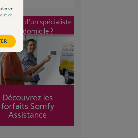
ntre de
tique de
vention d'un spécialiste
à mon domicile ?
TER
Découvrez les
forfaits Somfy
Assistance