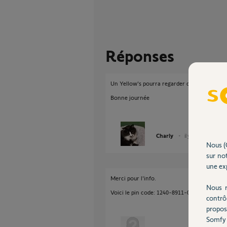
Réponses
Un Yellow's pourra regarder ca si vous posez 
Bonne journée
Charly
il y a presque 2 ans
Nous (
sur not
une exp
Merci pour l'info.
Nous r
Voici le pin code: 1240-8911-0568
contrô
propos
Somfy 