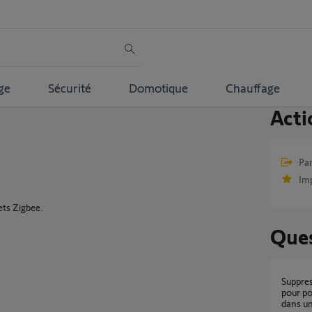
ge
Sécurité
Domotique
Chauffage
Acti
Par
Im
lets Zigbee.
Ques
Suppression d'une ancien box TAHOMA V2
pour p
dans u