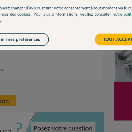
que 2 ans
ouvez changer d'avis ou retirer votre consentement à tout moment via le ce
ences des cookies. Pour plus d’informations, veuillez consulter notre
poli
Inter
s
.
rveur.
l faut qu'elle soit eclairé blanche pour indiquer
er mes préférences
TOUT ACCEP
 ans
sion
Posez votre question
CHEZ