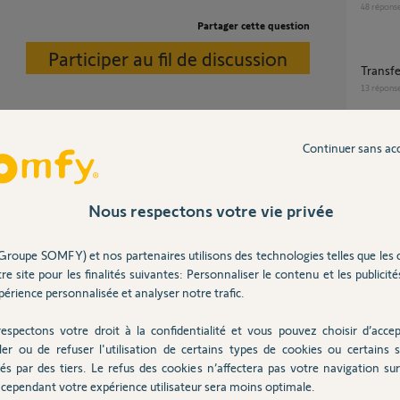
48
répons
Partager cette question
Participer au fil de discussion
Transf
13
répons
Continuer sans ac
ici le pin box.
Migra
32
répons
Nous respectons votre vie privée
Imposs
20
répons
Groupe SOMFY) et nos partenaires utilisons des technologies telles que les 
re site pour les finalités suivantes: Personnaliser le contenu et les publicités
érience personnalisée et analyser notre trafic.
Blocage passage TaHoma by Somfy - Box
déjà as
espectons votre droit à la confidentialité et vous pouvez choisir d’accep
1
réponse
ler ou de refuser l'utilisation de certains types de cookies ou certains s
és par des tiers. Le refus des cookies n’affectera pas votre navigation sur 
cependant votre expérience utilisateur sera moins optimale.