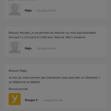
Régis
il y a plus d'un an
Bonjour Morgan, je me permets de relancer sur mon post précédent
(envoyé il y a 8 jours) et resté sans réponse. Merci d'avance.
Régis
il y a plus d'un an
Bonjour Régis,
Je vois sur notre serveur que maintenant vous avez bien un utilisateur =
un téléphone ou tablette.
Bonne journée.
Morgan F.
il y a plus d'un an