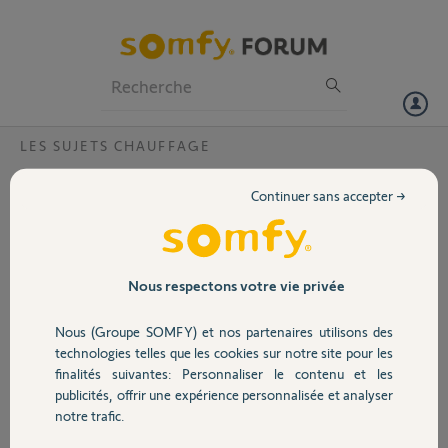
Particuliers
Professionnels
Forum
LES SUJETS CHAUFFAGE
Volet
Appairage passerelle thermostat connecté
Continuer sans accepter →
radio ?
Portail
Bonjour,
Je n'arrive pas à aller au bout de l'appairage de la passerelle, du coup
Garage
je n'ai pas accès à l'application.
Nous respectons votre vie privée
Il me semble que tout fonctionne normalement et j'ai essayé tout ce
que j'ai pu trouver, aussi peut-être (probablement ?)qu'elle est
Nous (Groupe SOMFY) et nos partenaires utilisons des
Sécurité
toujours appairée dans le compte de l'ancien propriétaire.
technologies telles que les cookies sur notre site pour les
Le code PIN du thermostat est : 1748-1550-7255
finalités suivantes: Personnaliser le contenu et les
Possibilité de vérifier si c'est déjà cela et de le reseter ?
publicités, offrir une expérience personnalisée et analyser
Domotique
Merci,
notre trafic.