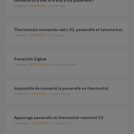
connecté v2 à une SFR Box 8 via passerelle ?
3
réponses
CHAUFFAGE
il y a 11 mois
thermostats connectés radio V2, passerelle et tahoma box
1
réponse
CHAUFFAGE
il y a 11 mois
Passerelle Zigbee
1
réponse
DOMOTIQUE
il y a environ un mois
impossible de connecté la passerelle au thermostat
7
réponses
CHAUFFAGE
il y a plus d'un an
Appairage passerelle et thermostat connecté V2
13
réponses
CHAUFFAGE
il y a plus d'un an