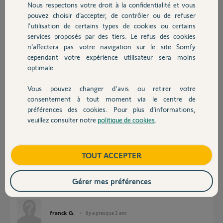
franck G.
Nous respectons votre droit à la confidentialité et vous
Chauffage
il y a presque 2 ans
pouvez choisir d’accepter, de contrôler ou de refuser
Participer au fil de discussion
l'utilisation de certains types de cookies ou certains
services proposés par des tiers. Le refus des cookies
Autres produits
n’affectera pas votre navigation sur le site Somfy
cependant votre expérience utilisateur sera moins
Réponses
optimale.
Vous pouvez changer d'avis ou retirer votre
Devis avec un pro
Bonjour,
consentement à tout moment via le centre de
L'ancien propriétaire l'a depuis supprimé de son compte, mais je suis
préférences des cookies. Pour plus d’informations,
toujours au même stade !
veuillez consulter notre
politique de cookies
.
j'ai il me semble essayé tout ce que j'ai pu trouver, je sèche.
Contact
Je bloque à "RST", rien ne se passe.
Attendant vos retours, merci.
Boutique
TOUT ACCEPTER
Gérer mes préférences
franck G.
il y a presque 2 ans