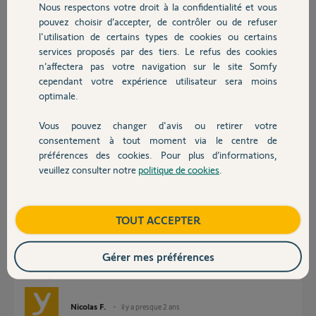
Nous respectons votre droit à la confidentialité et vous
Chauffage
pouvez choisir d’accepter, de contrôler ou de refuser
l'utilisation de certains types de cookies ou certains
Réponses
services proposés par des tiers. Le refus des cookies
Autres produits
n’affectera pas votre navigation sur le site Somfy
cependant votre expérience utilisateur sera moins
Bonjour
optimale.
Pouvez vous réactiver mon compte tahoma supprimé par erreur lié à
l'adresse Yanisbensettiau@gmail.com
Vous pouvez changer d'avis ou retirer votre
Devis avec un pro
Pin:207507686326
consentement à tout moment via le centre de
préférences des cookies. Pour plus d’informations,
Merci d'avance
veuillez consulter notre
politique de cookies
.
Contact
yanis B.
il y a presque 2 ans
Boutique
TOUT ACCEPTER
Bonjour Karen,
Gérer mes préférences
Je vois que vous avez réactivé votre kit de connectivité.
bonne journée
Nicolas F.
il y a presque 2 ans