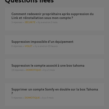
Comment redevenir propriétaire après suppression du
Link et réinstallation sous mon compte ?
3
réponses
SÉCURITÉ
il y a environ 2 mois
Suppression impossible d’un équipement
0
réponses
VOLET
il y a environ 19 heures
suppression le compte associé à une box tahoma
19
réponses
DOMOTIQUE
il y a 3 mois
Supprimer un compte Somfy en double sur la box Tahoma
?
5
réponses
DOMOTIQUE
il y a 5 mois