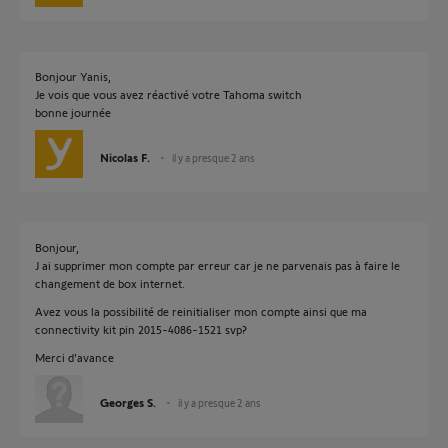
Bonjour Yanis,
Je vois que vous avez réactivé votre Tahoma switch
bonne journée
Nicolas F.
il y a presque 2 ans
Bonjour,
J ai supprimer mon compte par erreur car je ne parvenais pas à faire le
changement de box internet.
Avez vous la possibilité de reinitialiser mon compte ainsi que ma
connectivity kit pin 2015-4086-1521 svp?
Merci d'avance
Georges S.
il y a presque 2 ans