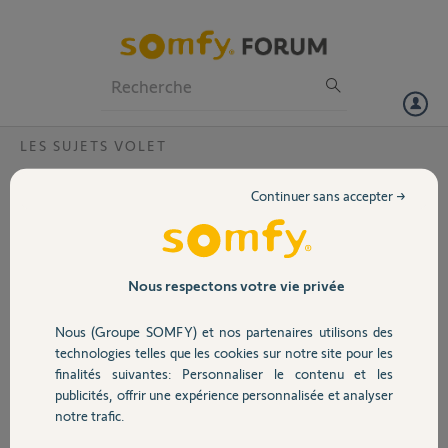
Particuliers
Professionnels
Forum
LES SUJETS VOLET
Volet
Compte supprimer par erreur?
Continuer sans accepter →
Bonjour,
Portail
Pouvez vous reactiver le compte hotmail.com qui était rattaché à la
Tahoma mini pin 2105-9219-8583
Celui ci a été supprimé par erreur.
Garage
Nous respectons votre vie privée
Merci
Nous (Groupe SOMFY) et nos partenaires utilisons des
Merci,
Sécurité
technologies telles que les cookies sur notre site pour les
finalités suivantes: Personnaliser le contenu et les
Karen S.
publicités, offrir une expérience personnalisée et analyser
Domotique
il y a presque 2 ans
notre trafic.
Participer au fil de discussion