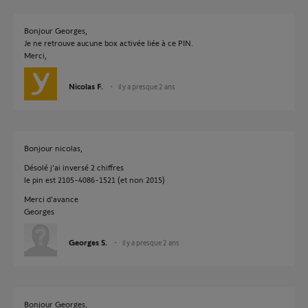
Bonjour Georges,
Je ne retrouve aucune box activée liée à ce PIN.
Merci,
Nicolas F.
il y a presque 2 ans
Bonjour nicolas,
Désolé j'ai inversé 2 chiffres
le pin est 2105-4086-1521 (et non 2015)
Merci d'avance
Georges
Georges S.
il y a presque 2 ans
Bonjour Georges,