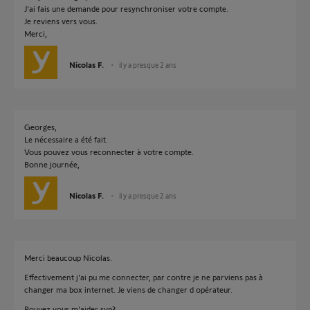
J'ai fais une demande pour resynchroniser votre compte.
Je reviens vers vous.
Merci,
Nicolas F.
il y a presque 2 ans
Georges,
Le nécessaire a été fait.
Vous pouvez vous reconnecter à votre compte.
Bonne journée,
Nicolas F.
il y a presque 2 ans
Merci beaucoup Nicolas.
Effectivement j'ai pu me connecter, par contre je ne parviens pas à
changer ma box internet. Je viens de changer d opérateur.
Pouvez vous m'aider svp?