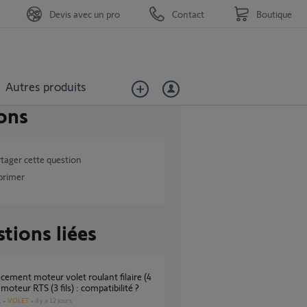
Devis avec un pro
Contact
Boutique
Autres produits
ons
tager cette question
primer
tions liées
r moteur RTS (3 fils) : compatibilité ?
VOLET
il y a 12 jours
s