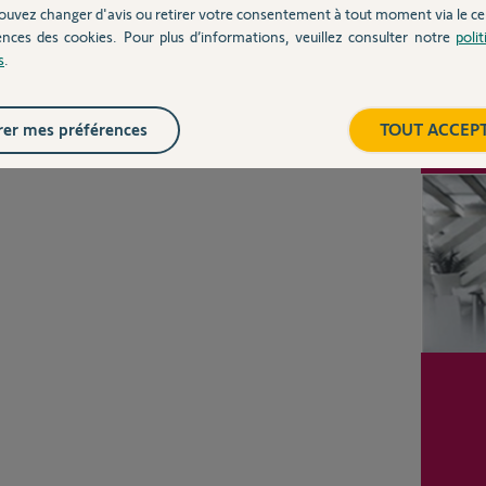
ouvez changer d'avis ou retirer votre consentement à tout moment via le ce
Posez votre question
CHEZ
ences des cookies. Pour plus d’informations, veuillez consulter notre
poli
s
.
Inter
er mes préférences
TOUT ACCEP