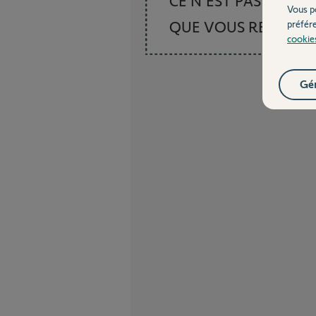
CE N'EST PAS CE
Vous p
QUE VOUS RECHER
préfér
cookie
Gér