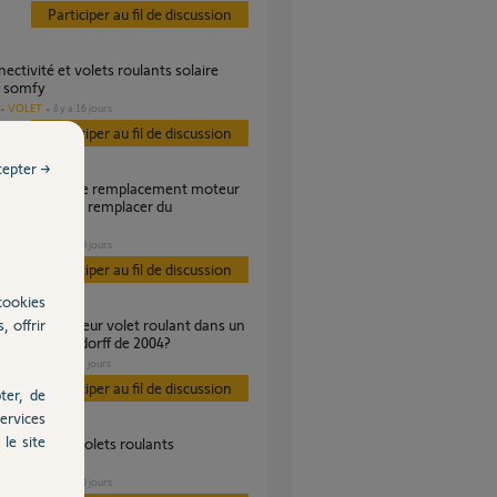
Participer au fil de discussion
 somfy
VOLET
il y a 16 jours
Participer au fil de discussion
cepter →
oulant io pour remplacer du
LUX ?
VOLET
il y a 10 jours
Participer au fil de discussion
cookies
, offrir
coffre Bubendorff de 2004?
VOLET
il y a 4 jours
s
Participer au fil de discussion
ter, de
ervices
le site
ble ?
VOLET
il y a 10 jours