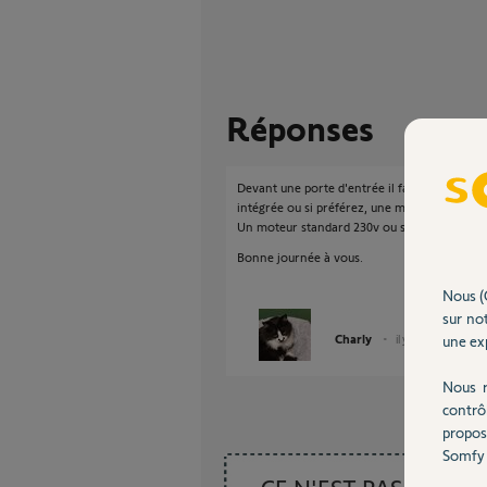
Réponses
Devant une porte d'entrée il faut obligato
intégrée ou si préférez, une manivelle).
Un moteur standard 230v ou solaire est très su
Bonne journée à vous.
Nous (
sur not
Charly
une exp
il y a presque 2 ans
Nous r
contrô
propos
Somfy 