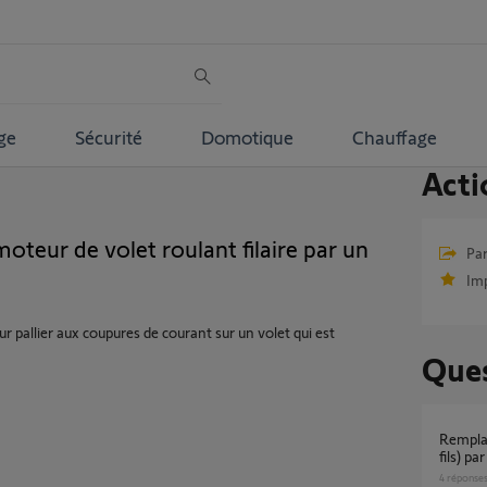
ge
Sécurité
Domotique
Chauffage
Acti
eur de volet roulant filaire par un
Par
Im
ur pallier aux coupures de courant sur un volet qui est
Ques
Remplacement moteur volet roulant filaire (4
fils) pa
4
réponse