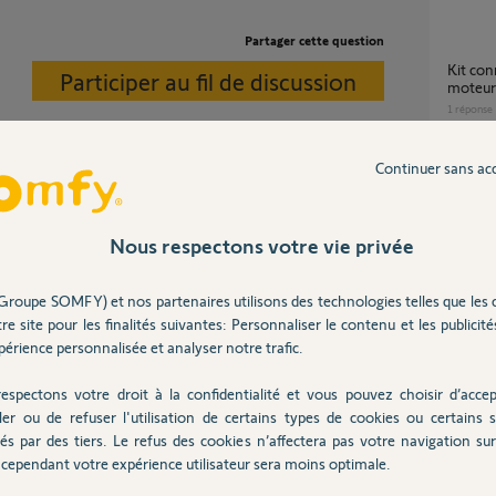
Partager cette question
Kit connectivité et volets roulants solaire
Participer au fil de discussion
moteur
1
réponse
Continuer sans ac
Question sur le kit de remplacement moteur
irement un moteur CSI (commande de secours
volet r
PROFA
jet à caution si cette entrée est la seule.
Nous respectons votre vie privée
1
réponse
Groupe SOMFY) et nos partenaires utilisons des technologies telles que les 
re site pour les finalités suivantes: Personnaliser le contenu et les publicités
Remplacement moteur volet roulant dans un
ancien 
érience personnalisée et analyser notre trafic.
4
réponse
espectons votre droit à la confidentialité et vous pouvez choisir d’accep
ler ou de refuser l'utilisation de certains types de cookies ou certains s
és par des tiers. Le refus des cookies n’affectera pas votre navigation sur 
Kit Remplacement volets roulants
compati
cependant votre expérience utilisateur sera moins optimale.
1
réponse