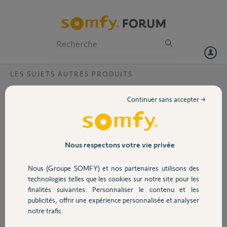
Particuliers
Professionnels
Forum
LES SUJETS AUTRES PRODUITS
Volet
mise à jour du logiciel ?
Continuer sans accepter →
Bonjour,
Portail
Depuis la mise à jour je
n'ai que la caméra
intérieure qui fonctionne.
Garage
Nous respectons votre vie privée
Je ne trouve plus les
alarmes des portes et
Nous (Groupe SOMFY) et nos partenaires utilisons des
fenêtres, l'alarme sonore
Sécurité
technologies telles que les cookies sur notre site pour les
et les badges.
finalités suivantes: Personnaliser le contenu et les
J'ai réinstallé le logiciel, toujours la même chose.
publicités, offrir une expérience personnalisée et analyser
Je n'arrive plus à connecter mon link.
Domotique
notre trafic.
Mon installation date d'une dizaine d'année
Pouvez-vous m'aider ?