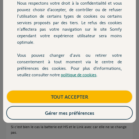
Nous respectons votre droit à la confidentialité et vous
Merci et belle semaine.
Chauffage
pouvez choisir d’accepter, de contrôler ou de refuser
Daniel
l'utilisation de certains types de cookies ou certains
Merci,
services proposés par des tiers. Le refus des cookies
Autres produits
n’affectera pas votre navigation sur le site Somfy
cependant votre expérience utilisateur sera moins
Daniel B.
optimale.
il y a presque 2 ans
Participer au fil de discussion
Vous pouvez changer d'avis ou retirer votre
Devis avec un pro
consentement à tout moment via le centre de
préférences des cookies. Pour plus d’informations,
Réponses
veuillez consulter notre
politique de cookies
.
Contact
Bonjour Daniel
Boutique
TOUT ACCEPTER
Si vous avez le Link Rond, quand vous le débranchez la Led doit rester
allumer plusieurs heures.
Gérer mes préférences
Je pense que sur le votre elle s'éteint presque immédiatement.
Si c'est bien le cas la batterie est HS et le Link avec car elle ne se change
pas.