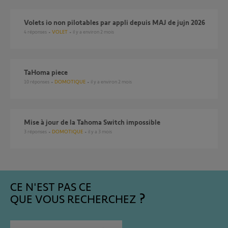
volets io non pilotables par appli depuis MAJ de jujn 2026
4
réponses
VOLET
il y a environ 2 mois
TaHoma piece
10
réponses
DOMOTIQUE
il y a environ 2 mois
Mise à jour de la Tahoma Switch impossible
3
réponses
DOMOTIQUE
il y a 3 mois
CE N'EST PAS CE
QUE VOUS RECHERCHEZ