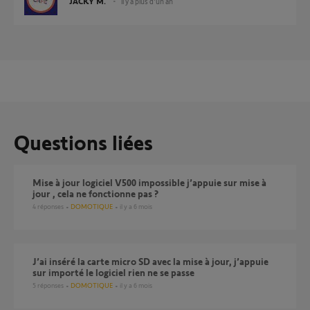
JACKY M.
il y a plus d'un an
Questions liées
Mise à jour logiciel V500 impossible j’appuie sur mise à
jour , cela ne fonctionne pas ?
4
réponses
DOMOTIQUE
il y a 6 mois
J’ai inséré la carte micro SD avec la mise à jour, j’appuie
sur importé le logiciel rien ne se passe
5
réponses
DOMOTIQUE
il y a 6 mois