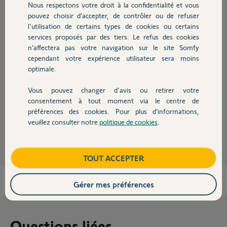
Nous respectons votre droit à la confidentialité et vous
Chauffage
pouvez choisir d’accepter, de contrôler ou de refuser
l'utilisation de certains types de cookies ou certains
Réponses
services proposés par des tiers. Le refus des cookies
Autres produits
n’affectera pas votre navigation sur le site Somfy
cependant votre expérience utilisateur sera moins
Fini, à force d'en donner le tiroir est vide.
optimale.
Faites comme moi, fixer les TC au mur via du Velcro double face, c'est
génial.
Vous pouvez changer d'avis ou retirer votre
Devis avec un pro
Bonne journée à vous.
consentement à tout moment via le centre de
préférences des cookies. Pour plus d’informations,
veuillez consulter notre
politique de cookies
.
Charly
il y a presque 2 ans
Contact
Boutique
TOUT ACCEPTER
Gérer mes préférences
Questions liées