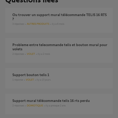
Ou trouver un support mural télécommande TELIS 16 RTS
?
3
réponses
AUTRES PRODUITS
il y a 6 mois
probleme entre telecommande telis et bouton mural pour
volets
2
réponses
VOLET
il y a 2 mois
Support bouton telis 1
1
réponse
VOLET
il y a 15 jours
Support mural télécommande telis 16 rts perdu
2
réponses
DOMOTIQUE
il y a presque 2 ans