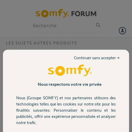
Particuliers
Professionnels
Forum
LES SUJETS AUTRES PRODUITS
Volet
Support mural telis 1 mod/war
Continuer sans accepter →
Bonjour,
Portail
Je suis à la recherche de supports pour murs de telis 1 mod/war. Ce
serait pour une dizaine de fenêtres
Garage
Nous respectons votre vie privée
Bonne soiree
Nous (Groupe SOMFY) et nos partenaires utilisons des
Merci,
Sécurité
technologies telles que les cookies sur notre site pour les
finalités suivantes: Personnaliser le contenu et les
Jérôme S.
publicités, offrir une expérience personnalisée et analyser
il y a presque 2 ans
Domotique
notre trafic.
Participer au fil de discussion