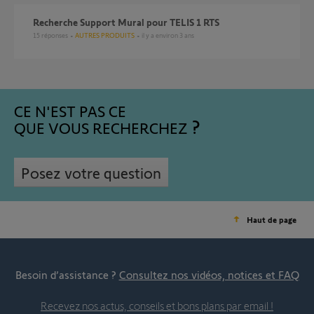
Recherche Support Mural pour TELIS 1 RTS
15
réponses
AUTRES PRODUITS
il y a environ 3 ans
CE N'EST PAS CE
QUE VOUS RECHERCHEZ
Posez votre question
Haut de page
Besoin d’assistance ?
Consultez nos vidéos, notices et FAQ
Recevez nos actus, conseils et bons plans par email !