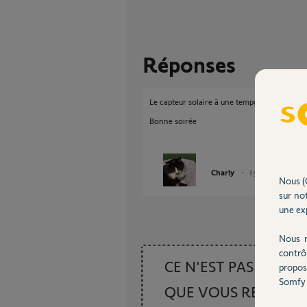
Réponses
Le capteur solaire à une tempo de 8mn pour 
Bonne soirée
Charly
il y a presque 2 ans
Nous (
sur not
une exp
Nous r
contrô
CE N'EST PAS CE
propos
Somfy 
QUE VOUS RECHER