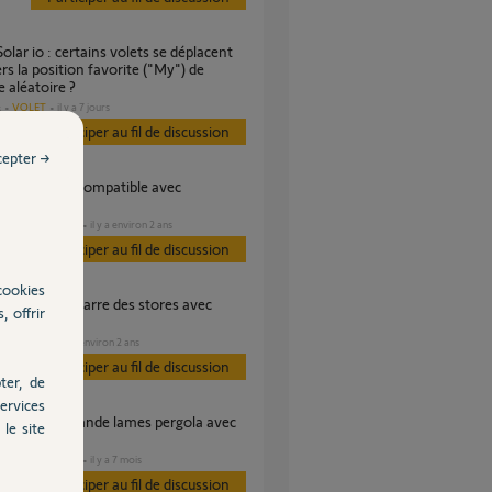
ers la position favorite ("My") de
 aléatoire ?
VOLET
il y a 7 jours
s
Participer au fil de discussion
cepter →
A ?
DOMOTIQUE
il y a environ 2 ans
s
Participer au fil de discussion
cookies
, offrir
 vent soleil ?
VOLET
il y a environ 2 ans
s
Participer au fil de discussion
ter, de
ervices
le site
a
DOMOTIQUE
il y a 7 mois
s
Participer au fil de discussion