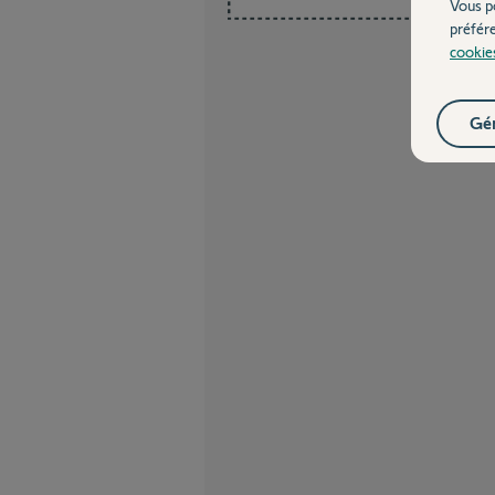
Vous p
préfér
cookie
Gér