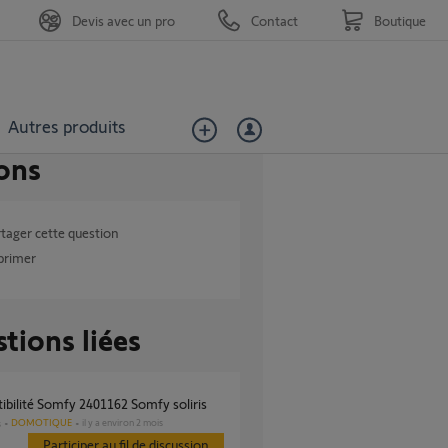
Devis avec un pro
Contact
Boutique
Autres produits
ons
tager cette question
primer
tions liées
ibilité Somfy 2401162 Somfy soliris
DOMOTIQUE
il y a environ 2 mois
s
Participer au fil de discussion