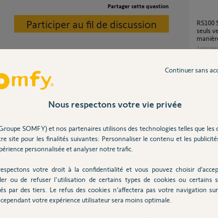
Partager cette question
Participer au fil de discussion
RS100 Solar io : certains volets se déplacent
seuls v
manière
3
réponse
Continuer sans ac
éviter les yoyo.
Capteur Vent Soleil compatible avec
TAHOM
7
réponse
Nous respectons votre vie privée
Groupe SOMFY) et nos partenaires utilisons des technologies telles que les 
Fonctionnement bizarre des stores avec
re site pour les finalités suivantes: Personnaliser le contenu et les publicités
capteur
érience personnalisée et analyser notre trafic.
7
réponse
espectons votre droit à la confidentialité et vous pouvez choisir d’accep
ler ou de refuser l'utilisation de certains types de cookies ou certains s
Problème de commande lames pergola avec
és par des tiers. Le refus des cookies n’affectera pas votre navigation sur 
tahom
Posez votre question
cependant votre expérience utilisateur sera moins optimale.
CHEZ
7
réponse