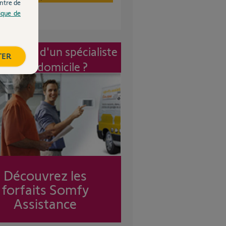
ntre de
tique de
vention d'un spécialiste
TER
à mon domicile ?
Découvrez les
forfaits Somfy
Assistance