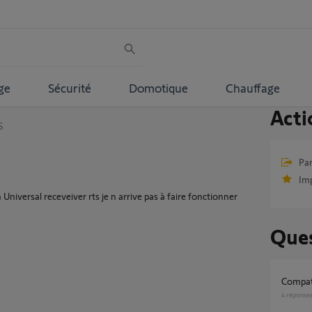
ge
Sécurité
Domotique
Chauffage
Acti
S
Par
Im
un Universal receveiver rts je n arrive pas à faire fonctionner
Ques
compat
4
réponse