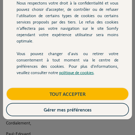
Nous respectons votre droit à la confidentialité et vous
Chauffage
Après le changement de piles sur
pouvez choisir d’accepter, de contrôler ou de refuser
deux vannes thermostatiques
l'utilisation de certains types de cookies ou certains
celles-ci se sont retrouvées dans
services proposés par des tiers. Le refus des cookies
Autres produits
l'application TaHoma non communicantes ne pouvant ainsi interagir
n’affectera pas votre navigation sur le site Somfy
avec cette dernière.
cependant votre expérience utilisateur sera moins
optimale.
J'ai tenté, en vain, de les supprimer de l'application et de tenter de
nouveau un ajout. Ces dernières se mettent bien en mode appairage
Vous pouvez changer d'avis ou retirer votre
mais l'application ne les trouve pas après recherche.
Devis avec un pro
consentement à tout moment via le centre de
préférences des cookies. Pour plus d’informations,
Mon installation comportera à terme 18 vannes pour le moment
seules 8 sont installées dont les 2 défaillantes.
veuillez consulter notre
politique de cookies
.
Contact
Petite spécificité, elles étaient bloquées en mode "verrouillage du
pilotage sur produit" pour cause d'enfant à la maison, est-ce que ce
Boutique
TOUT ACCEPTER
réglage pourrait avoir un impact direct sur un futur jumelage ?
Je vous souhaite une belle journée et j'espère que mon problème
Gérer mes préférences
aidera la communauté et sera bien entendu résolu.
Cordialement,
Paul-Edouard