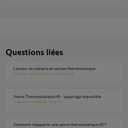
Questions liées
Lanceur de scénario et vannes thermostatique
3
réponses
DOMOTIQUE
il y a environ un mois
Vanne Thermostatique HS - appairage impossible
17
réponses
CHAUFFAGE
il y a 6 mois
Comment réappairer une vanne thermostatique IO ?