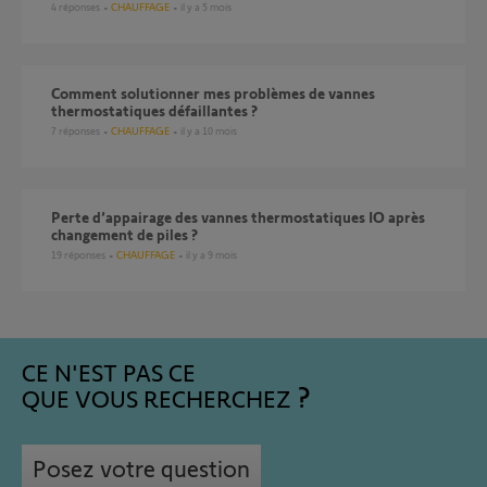
4
réponses
CHAUFFAGE
il y a 5 mois
Comment solutionner mes problèmes de vannes
thermostatiques défaillantes ?
7
réponses
CHAUFFAGE
il y a 10 mois
Perte d’appairage des vannes thermostatiques IO après
changement de piles ?
19
réponses
CHAUFFAGE
il y a 9 mois
CE N'EST PAS CE
QUE VOUS RECHERCHEZ
Posez votre question