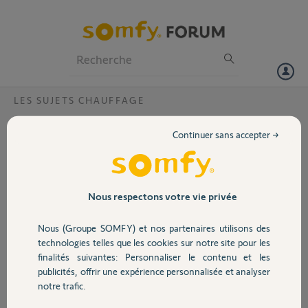
Particuliers
Professionnels
Forum
LES SUJETS CHAUFFAGE
Volet
Impossibilité d'ajouter vanne
Continuer sans accepter →
thermostatiques suite à un remplacement
Portail
de piles
Bonjour à toutes et à tous,
Garage
Nous respectons votre vie privée
Je me permets de poster sur ce
forum après de longues heures de
Nous (Groupe SOMFY) et nos partenaires utilisons des
Sécurité
lecture, de recherches et de test sur
technologies telles que les cookies sur notre site pour les
mes vannes.
finalités suivantes: Personnaliser le contenu et les
publicités, offrir une expérience personnalisée et analyser
Mon problème n'est pas compliqué
Domotique
notre trafic.
mais fort handicapant et je crains
qu'il ne se répète à l'avenir..