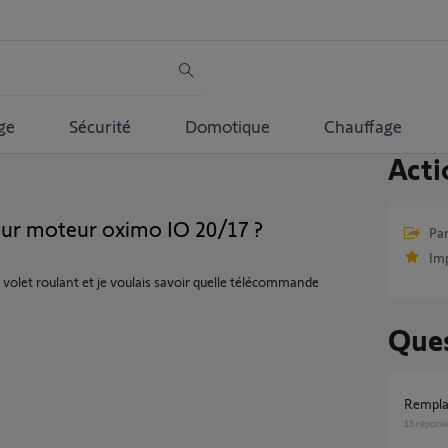
ge
Sécurité
Domotique
Chauffage
Acti
ur moteur oximo IO 20/17 ?
Par
Im
volet roulant et je voulais savoir quelle télécommande
Ques
Rempl
15
répons