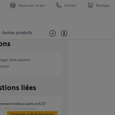
Devis avec un pro
Contact
Boutique
Autres produits
ons
tager cette question
primer
tions liées
acement moteur oximo io 6/17
VOLET
il y a environ un mois
es
Participer au fil de discussion