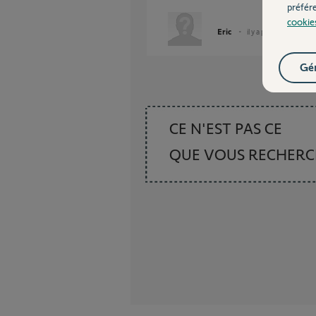
préfér
cookie
Eric
il y a plus d'un an
Gér
CE N'EST PAS CE
QUE VOUS RECHER