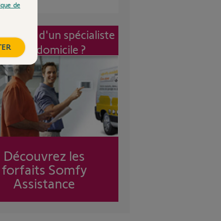
tique de
vention d'un spécialiste
TER
à mon domicile ?
Découvrez les
forfaits Somfy
Assistance