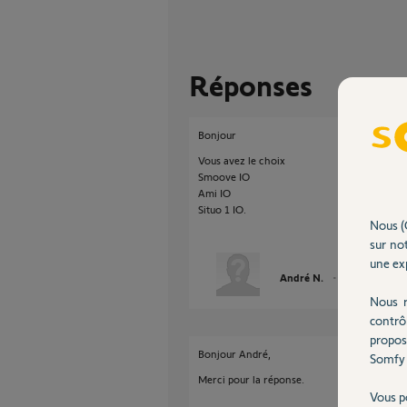
Réponses
Bonjour
Vous avez le choix
Smoove IO
Ami IO
Situo 1 IO.
Nous (
sur not
une exp
André N.
il y a plus d'un 
Nous r
contrô
propos
Bonjour André,
Somfy 
Merci pour la réponse.
Vous p