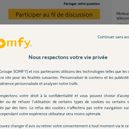
Partager cette question
Participer au fil de discussion
Moteur volet roulant oximo IO
téléco
1
réponse
Continuer sans ac
Problème de détection/connexion d'un volet
Oximo 
4
réponse
Nous respectons votre vie privée
Groupe SOMFY) et nos partenaires utilisons des technologies telles que les 
problè
re site pour les finalités suivantes: Personnaliser le contenu et les publicités
1
réponse
érience personnalisée et analyser notre trafic.
an
espectons votre droit à la confidentialité et vous pouvez choisir d’accep
Comment règler les fins de course sur un
ler ou de refuser l'utilisation de certains types de cookies ou certains s
Oximo 
és par des tiers. Le refus des cookies n’affectera pas votre navigation sur 
1
réponse
cependant votre expérience utilisateur sera moins optimale.
ouvez changer d'avis ou retirer votre consentement à tout moment via le ce