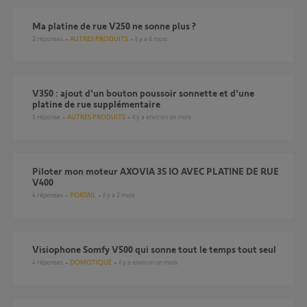
Ma platine de rue V250 ne sonne plus ?
2
réponses
AUTRES PRODUITS
il y a 6 mois
V350 : ajout d'un bouton poussoir sonnette et d'une
platine de rue supplémentaire
1
réponse
AUTRES PRODUITS
il y a environ un mois
Piloter mon moteur AXOVIA 3S IO AVEC PLATINE DE RUE
V400
4
réponses
PORTAIL
il y a 2 mois
Visiophone Somfy V500 qui sonne tout le temps tout seul
4
réponses
DOMOTIQUE
il y a environ un mois