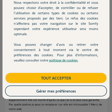
Nous respectons votre droit à la confidentialité et vous
Chauffage
Réponses
pouvez choisir d’accepter, de contrôler ou de refuser
l'utilisation de certains types de cookies ou certains
services proposés par des tiers. Le refus des cookies
Autres produits
Bonjour Jean-Pierre,
n’affectera pas votre navigation sur le site Somfy
cependant votre expérience utilisateur sera moins
Pour être sûr que le défaut provient bien du visiophone, je vous invite à
optimale.
faire un test en câblage court de votre V100.
Pour cela, il faut démonter la platine de rue et brancher-là (avec un petit
bout de câble en 0.75mm²) au moniteur pour faire des essais.
Vous pouvez changer d'avis ou retirer votre
Devis avec un pro
consentement à tout moment via le centre de
Si le défaut continue, c'est que votre visiophone est défectueux.
préférences des cookies. Pour plus d’informations,
Si non, merci de vérifier vos câbles existants.
veuillez consulter notre
politique de cookies
.
Bonne journée,
Contact
Quentin B.
il y a plus d'un an
Boutique
TOUT ACCEPTER
Gérer mes préférences
bonjour, j'ai un V250. Ma platine de rue ne cesse de sonner.
Apparemment elle est morte d'après ce que j'ai lu et plus sous garantie.
Par quelle platine je peux la remplacer car elle est introuvable ? Merci de
votre aide