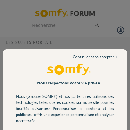
Particuliers
Professionnels
Forum
LES SUJETS PORTAIL
Volet
Platine de rue sonne toute seule ?
Continuer sans accepter →
Bonjour,
Portail
PLatine de rue somfy V100 sonne toute seule...de facon aléatoire...Je
ne sais pas si c'est la platine qui est défectueuse ou l'écran Trois
solutions une aide de votre part, ou changer la platine, ou l'écran,.
Garage
Nous respectons votre vie privée
Merci,
Nous (Groupe SOMFY) et nos partenaires utilisons des
Sécurité
jean-pierre L.
technologies telles que les cookies sur notre site pour les
il y a plus d'un an
finalités suivantes: Personnaliser le contenu et les
Participer au fil de discussion
publicités, offrir une expérience personnalisée et analyser
Domotique
notre trafic.