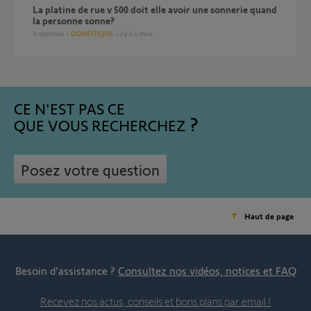
la platine de rue v 500 doit elle avoir une sonnerie quand
la personne sonne?
3
réponses
DOMOTIQUE
il y a 4 mois
CE N'EST PAS CE
QUE VOUS RECHERCHEZ
Posez votre question
Haut de page
Besoin d’assistance ?
Consultez nos vidéos, notices et FAQ
Recevez nos actus, conseils et bons plans par email !