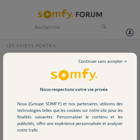
Particuliers
Professionnels
Forum
LES SUJETS PORTAIL
Volet
Faire un pont sur la cellule un pont entre le
Continuer sans accepter →
3 et le 4 de la cellule
Portail
Bonjour,
j'ai un portail SGS 601 et je voulais savoir si il
Garage
fallait faire un pont entre le 3 et le 4 de la cellule.
Nous respectons votre vie privée
Ci joint une photo
Nous (Groupe SOMFY) et nos partenaires utilisons des
Merci,
Sécurité
technologies telles que les cookies sur notre site pour les
finalités suivantes: Personnaliser le contenu et les
publicités, offrir une expérience personnalisée et analyser
Domotique
notre trafic.