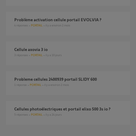
Problème activation cellule portail EVOLVIA ?
4
réponses
PORTAIL
il y a environ 2 mois
cellule axovia 3 io
3
réponses
PORTAIL
il y a 10 jours
Probleme cellules 2400939 portail SLIDY 600
1
réponse
PORTAIL
il y a environ 2 mois
Cellules photoélectriques et portail elixo 500 3s io ?
5
réponses
PORTAIL
il y a 24 jours