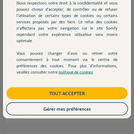
Nous respectons votre droit à la confidentialité et vous
Chauffage
pouvez choisir d’accepter, de contrôler ou de refuser
l'utilisation de certains types de cookies ou certains
Philippe L.
services proposés par des tiers. Le refus des cookies
Autres produits
il y a plus d'un an
n’affectera pas votre navigation sur le site Somfy
Participer au fil de discussion
cependant votre expérience utilisateur sera moins
optimale.
Vous pouvez changer d'avis ou retirer votre
Réponses
Devis avec un pro
consentement à tout moment via le centre de
préférences des cookies. Pour plus d’informations,
veuillez consulter notre
politique de cookies
.
Contact
Bonjour Philippe,
Il ne faut surtout pas mettre de pont, vous allez mettre votre
motorisation en défaut.
Boutique
TOUT ACCEPTER
Bonne journée,
Gérer mes préférences
Quentin B.
il y a plus d'un an