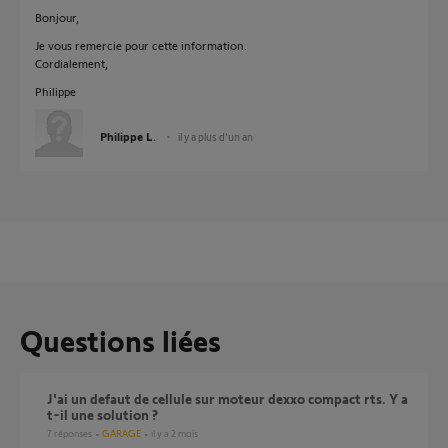
Bonjour,
Je vous remercie pour cette information.
Cordialement,
Philippe
Philippe L.
il y a plus d'un an
Questions liées
J'ai un defaut de cellule sur moteur dexxo compact rts. Y a
t-il une solution ?
7
réponses
GARAGE
il y a 2 mois