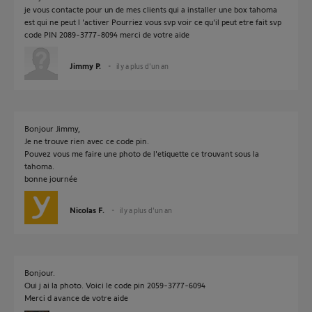
je vous contacte pour un de mes clients qui a installer une box tahoma
est qui ne peut l 'activer Pourriez vous svp voir ce qu'il peut etre fait svp
code PIN 2089-3777-8094 merci de votre aide
Jimmy P.
il y a plus d'un an
Bonjour Jimmy,
Je ne trouve rien avec ce code pin.
Pouvez vous me faire une photo de l'etiquette ce trouvant sous la
tahoma.
bonne journée
Nicolas F.
il y a plus d'un an
Bonjour.
Oui j ai la photo. Voici le code pin 2059-3777-6094
Merci d avance de votre aide