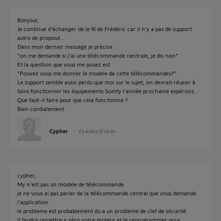
Bonjour,
Je continue d'échanger de le fil de Frédéric car il n'y a pas de support
autre de proposé...
Dans mon dernier message je précise :
"on me demande si j'ai une télécommande centrale, je dis non"
Et la question que vous me posez est
"Pouvez vous me donner le modele de cette télécommandes?"
Le support semble aussi perdu que moi sur le sujet, on devrait réussir à
faire fonctionner les équipements Somfy l'année prochaine espérons...
Que faut-il faire pour que cela fonctionne ?
Bien cordialement
Cypher
il y a plus d'un an
cypher,
My n'est pas un modele de télécommande.
je ne vous ai pas parler de la télécommande central que vous demande
l'application.
le probleme est probablement du a un probleme de clef de sécurité.
il faudra remettre a zéro votre moteur et le reprogrammer pour