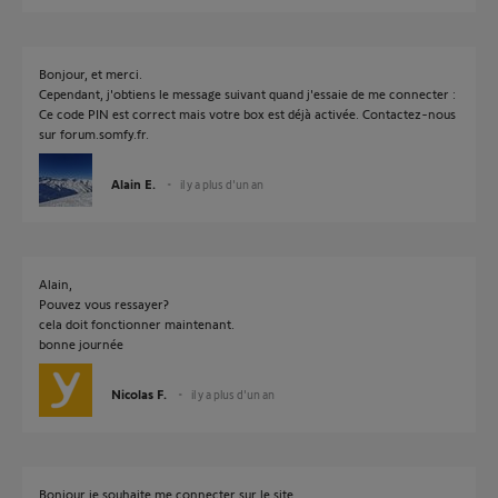
Bonjour, et merci.
Cependant, j'obtiens le message suivant quand j'essaie de me connecter :
Ce code PIN est correct mais votre box est déjà activée. Contactez-nous
sur forum.somfy.fr.
Alain E.
il y a plus d'un an
Alain,
Pouvez vous ressayer?
cela doit fonctionner maintenant.
bonne journée
Nicolas F.
il y a plus d'un an
Bonjour je souhaite me connecter sur le site