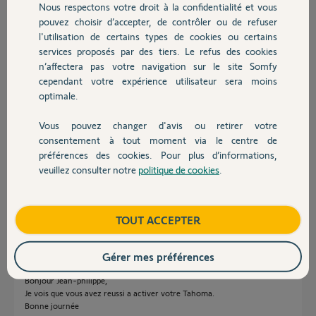
Nous respectons votre droit à la confidentialité et vous
Chauffage
Participer au fil de discussion
pouvez choisir d’accepter, de contrôler ou de refuser
l'utilisation de certains types de cookies ou certains
services proposés par des tiers. Le refus des cookies
Autres produits
n’affectera pas votre navigation sur le site Somfy
Réponses
cependant votre expérience utilisateur sera moins
optimale.
Bonjour,
Vous pouvez changer d'avis ou retirer votre
Devis avec un pro
consentement à tout moment via le centre de
J'ai le meme probleme, pouvez vous svp réinitialiser ma box tahoma avec
le code pin : 1211-4377-4561
préférences des cookies. Pour plus d’informations,
veuillez consulter notre
politique de cookies
.
Merci beaucoup de votre aide.
Contact
Cordialement
Jean-Philippe M.
Boutique
il y a plus d'un an
TOUT ACCEPTER
Gérer mes préférences
Bonjour Jean-philippe,
Je vois que vous avez reussi a activer votre Tahoma.
Bonne journée