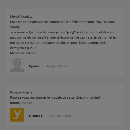
Merci Nicolas,
Maintenant impossible de connecter une télécommande "my" de chez
Somfy...
Je scanne le QR code derrière je fais "prog" le store monte et descend
puis on me demande si j'ai une télécommande centrale, je dis non et la il
me dis de contacter le support ou forum pour être accompagné....
Bref je fais quoi ?
Merci par avance
Cypher
il y a plus d'un an
Bonjour Cypher,
Pouvez vous me donner le modele de cette télécommandes?
bonne journée
Nicolas F.
il y a plus d'un an