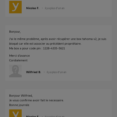
Nicolas F.
il y a plus d'un an
Bonjour,
J'ai le même problème, après avoir récupérer une box tahoma v2, je suis
bloqué car elle est associer au précédent propriétaire.
Ma box a pour code pin : 1228-4335-5621
Merci d'avance
Cordialement
Wilfried B.
il y a plus d'un an
Bonjour Wilfried,
Je vous confirme avoir fait le necessaire.
Bonne journée
Nicolas F.
il y a plus d'un an