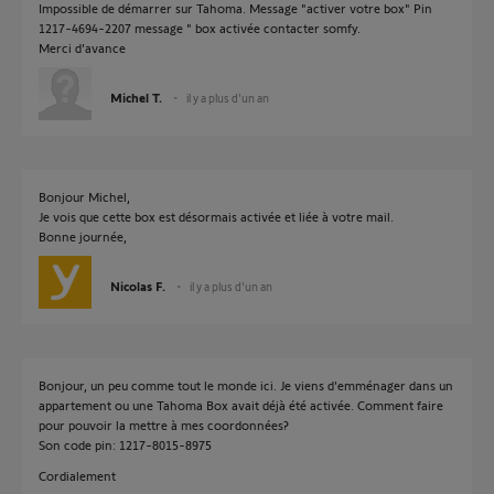
Impossible de démarrer sur Tahoma. Message "activer votre box" Pin
1217-4694-2207 message " box activée contacter somfy.
Merci d'avance
Michel T.
il y a plus d'un an
Bonjour Michel,
Je vois que cette box est désormais activée et liée à votre mail.
Bonne journée,
Nicolas F.
il y a plus d'un an
Bonjour, un peu comme tout le monde ici. Je viens d'emménager dans un
appartement ou une Tahoma Box avait déjà été activée. Comment faire
pour pouvoir la mettre à mes coordonnées?
Son code pin: 1217-8015-8975
Cordialement