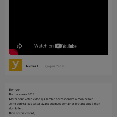
Nicolas F.
il y a plus d'un an
Bonjour,
Bonne année 2025
Merci pour votre vidéo qui semble correspondre à mon besoin.
Je ne pourrai pas tester avant quelques semaines n'étant plus à mon
domicile...
Bien cordialement,