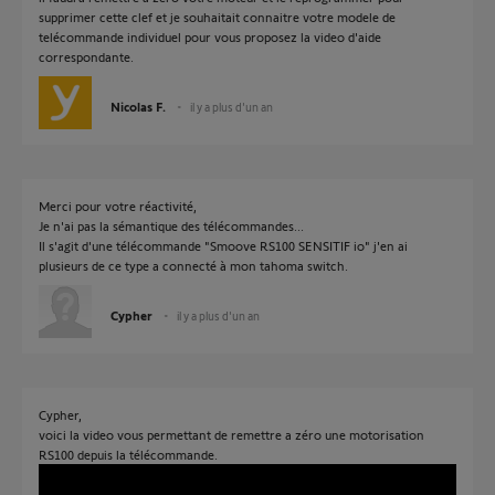
supprimer cette clef et je souhaitait connaitre votre modele de
telécommande individuel pour vous proposez la video d'aide
correspondante.
Nicolas F.
il y a plus d'un an
Merci pour votre réactivité,
Je n'ai pas la sémantique des télécommandes...
Il s'agit d'une télécommande "Smoove RS100 SENSITIF io" j'en ai
plusieurs de ce type a connecté à mon tahoma switch.
Cypher
il y a plus d'un an
Cypher,
voici la video vous permettant de remettre a zéro une motorisation
RS100 depuis la télécommande.