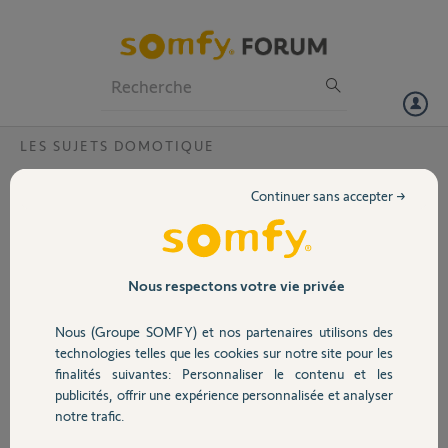
Particuliers
Professionnels
Forum
LES SUJETS DOMOTIQUE
Volet
Comment activer une box Tahoma qui
Continuer sans accepter →
avait été activée par le propriétaire
Portail
précédent ?
Bonjour,
Garage
Nous respectons votre vie privée
Comment activer une box Tahoma qui avait été activée par le
propriétaire précédent ? Pouvez-vous débloquer cela, le Pin est 0203-
Nous (Groupe SOMFY) et nos partenaires utilisons des
Sécurité
5972-7111
technologies telles que les cookies sur notre site pour les
finalités suivantes: Personnaliser le contenu et les
Merci,
publicités, offrir une expérience personnalisée et analyser
Domotique
notre trafic.
FREDERIC C.
il y a plus d'un an