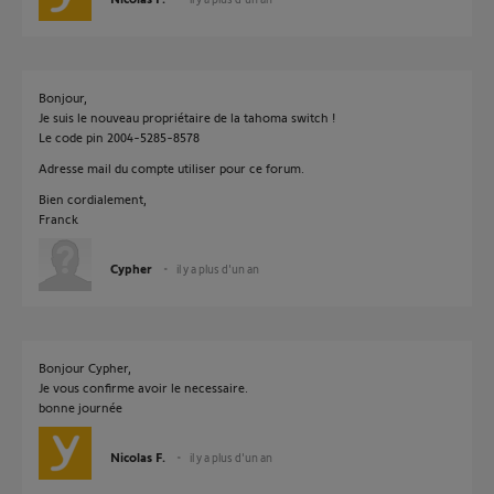
Bonjour,
Je suis le nouveau propriétaire de la tahoma switch !
Le code pin 2004-5285-8578
Adresse mail du compte utiliser pour ce forum.
Bien cordialement,
Franck
Cypher
il y a plus d'un an
Bonjour Cypher,
Je vous confirme avoir le necessaire.
bonne journée
Nicolas F.
il y a plus d'un an