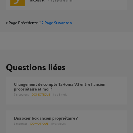
Nicolas F.
il y a plus d'un an
« Page Précédente
1
2
Page Suivante »
Questions liées
Changement de compte TaHoma V2 entre l'ancien
propriétaire et moi ?
74
réponses
DOMOTIQUE
il y a 3 mois
Dissocier box ancien propriétaire ?
3
réponses
DOMOTIQUE
il y a 4 jours