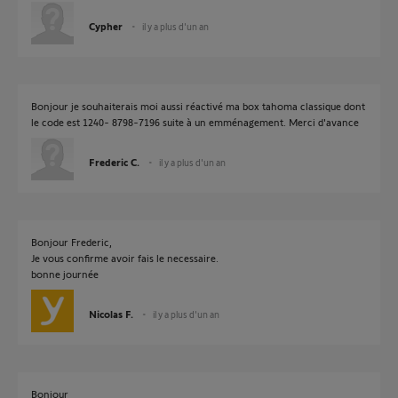
Cypher
il y a plus d'un an
Bonjour je souhaiterais moi aussi réactivé ma box tahoma classique dont
le code est 1240- 8798-7196 suite à un emménagement. Merci d'avance
Frederic C.
il y a plus d'un an
Bonjour Frederic,
Je vous confirme avoir fais le necessaire.
bonne journée
Nicolas F.
il y a plus d'un an
Bonjour