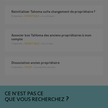
Reinitialiser Tahoma suite changement de propriétaire ?
8
réponses
DOMOTIQUE
il y a 26 jours
Associer box TaHoma des anciens propriétaires à mon
compte
7
réponses
DOMOTIQUE
il y a 3 mois
Dissociation ancien propriétaire
9
réponses
VOLET
il y a environ un mois
CE N'EST PAS CE
QUE VOUS RECHERCHEZ