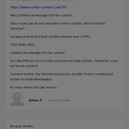
https://www.somfy-connect.com/fr/
Mais j'obtiens le message d'erreur suivant:
Vous n'avez pas de box associée à votre compte, merci d'activer
TaHoma®.
Lorsque je tente d'activer ma box tahoma avec le PIN:
1215-8485-5919
J'obtiens le message d'erreur suivant:
Ce code PIN est correct mais votre box est déjà activée. Contactez-nous
sur forum.somfy.fr.
J'aimerai activer ma Tahoma et pourvoir accéder à mon compte pour
activer le mode développeur.
En vous remerciant par avance.
Anben P.
il y a plus d'un an
Bonjour Anben,