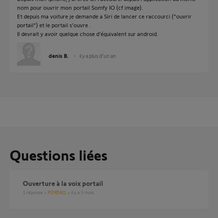
nom pour ouvrir mon portail Somfy IO (cf image).
Et depuis ma voiture je demande a Siri de lancer ce raccourci (“ouvrir
portail”) et le portail s’ouvre .
Il devrait y avoir quelque chose d’équivalent sur android.
denis B.
il y a plus d'un an
Questions liées
Ouverture à la voix portail
1
réponse
PORTAIL
il y a 3 mois