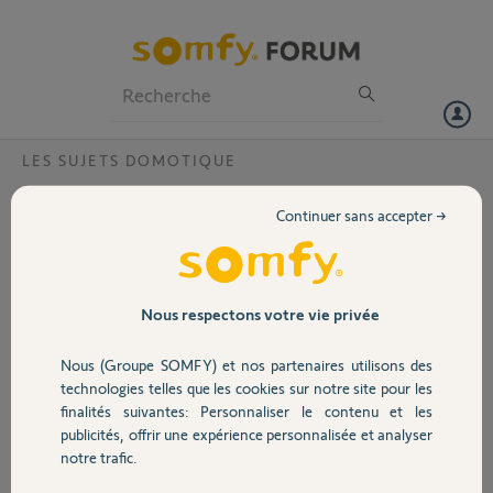
Particuliers
Professionnels
Forum
LES SUJETS DOMOTIQUE
Volet
Ouverture à la voix de mon portail?
Continuer sans accepter →
Bonjour, j’ai une box TaHoma.
Portail
Ai-je besoin d’un kit de connectivité avec assistant, Google pour
ouvrir mon portail à la voix ? J’ai un véhicule équipé de CarPlay. Merci
de votre réponse. Bonne journée.
Garage
Nous respectons votre vie privée
Merci,
Nous (Groupe SOMFY) et nos partenaires utilisons des
Sécurité
technologies telles que les cookies sur notre site pour les
Mathieu D.
finalités suivantes: Personnaliser le contenu et les
il y a plus d'un an
publicités, offrir une expérience personnalisée et analyser
Domotique
Participer au fil de discussion
notre trafic.