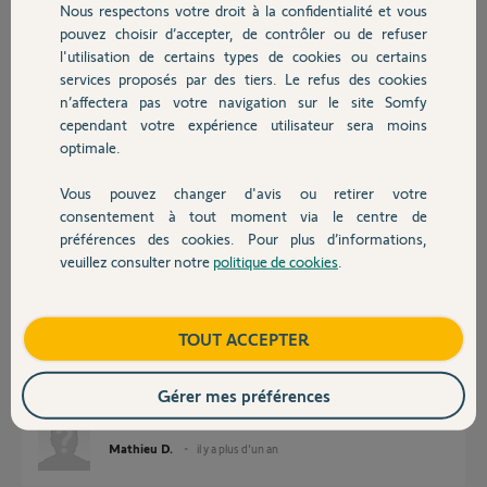
Nous respectons votre droit à la confidentialité et vous
Chauffage
pouvez choisir d’accepter, de contrôler ou de refuser
Réponses
l'utilisation de certains types de cookies ou certains
services proposés par des tiers. Le refus des cookies
Autres produits
n’affectera pas votre navigation sur le site Somfy
Bonjour
cependant votre expérience utilisateur sera moins
Ce qu'il est possible de faire avec les assistants Google ou Alexa est dans
optimale.
les fiches suivantes
https://service.somfy.com/downloads/fr_v5/fiche-partenair...
Vous pouvez changer d'avis ou retirer votre
https://service.somfy.com/downloads/fr_v5/ficheamazon_ale...
Devis avec un pro
consentement à tout moment via le centre de
préférences des cookies. Pour plus d’informations,
JACKY M.
il y a plus d'un an
veuillez consulter notre
politique de cookies
.
Contact
Boutique
TOUT ACCEPTER
Bonjour merci de votre réponse, si je comprends bien il me faut un kit de
connectivité et un assistant vocal pour ouvrir mon portail à la voix? Seul
une tahoma et un assistant n’est pas possible ? Merci de retour
Gérer mes préférences
cordialement
Mathieu D.
il y a plus d'un an