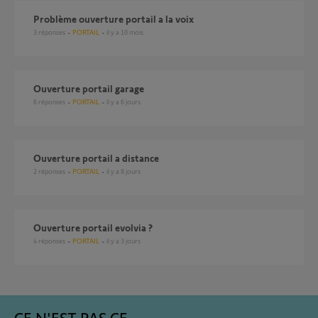
Problème ouverture portail a la voix
3
réponses
PORTAIL
il y a 10 mois
Ouverture portail garage
6
réponses
PORTAIL
il y a 6 jours
Ouverture portail a distance
2
réponses
PORTAIL
il y a 8 jours
ouverture portail evolvia ?
4
réponses
PORTAIL
il y a 3 jours
CE N'EST PAS CE