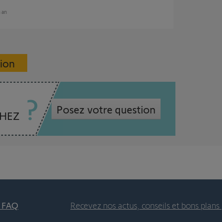
n an
sion
Posez votre question
CHEZ
t FAQ
Recevez nos actus, conseils et bons plans 