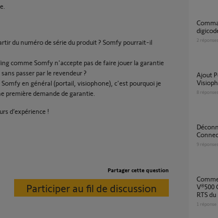
e.
Commande portail coulissant avec V500 et
digicod
2
réponse
ir du numéro de série du produit ? Somfy pourrait-il
ing comme Somfy n'accepte pas de faire jouer la garantie
 sans passer par le revendeur ?
Ajout Portail Somfy Evolia 400 sur
Visiop
ts Somfy en général (portail, visiophone), c'est pourquoi je
une première demande de garantie.
8
réponse
urs d’expérience !
Déconnection visiophone SOMFY V500
Connec
9
réponse
Partager cette question
Comment appairer visiophone Somfy RTS
Participer au fil de discussion
V®500 
RTS du 
1
réponse