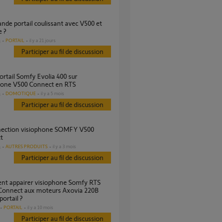
e ?
PORTAIL
il y a 21 jours
s
Participer au fil de discussion
hone V500 Connect en RTS
DOMOTIQUE
il y a 5 mois
s
Participer au fil de discussion
t
AUTRES PRODUITS
il y a 3 mois
s
Participer au fil de discussion
Connect aux moteurs Axovia 220B
portail ?
PORTAIL
il y a 10 mois
Participer au fil de discussion