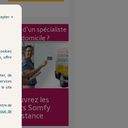
cepter →
vention d'un spécialiste
à mon domicile ?
cookies
, offrir
ter, de
ervices
le site
Découvrez les
forfaits Somfy
ntre de
tique de
Assistance