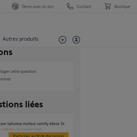
Devis avec un pro
Contact
Boutique
Autres produits
ons
tager cette question
primer
tions liées
xion tahoma moteur somfy elixor 3s
GARAGE
il y a environ 2 mois
Participer au fil de discussion