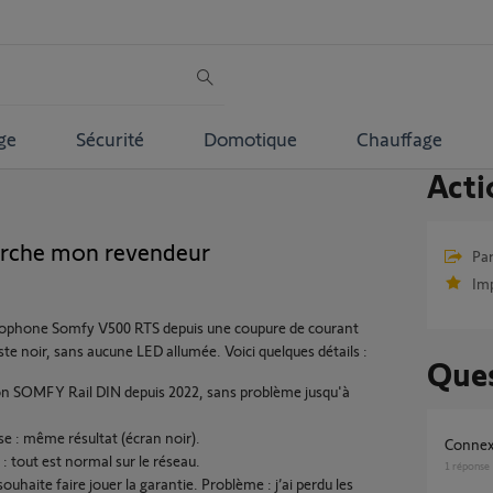
ge
Sécurité
Domotique
Chauffage
Acti
rche mon revendeur
Par
Im
iophone Somfy V500 RTS depuis une coupure de courant
ste noir, sans aucune LED allumée. Voici quelques détails :
Ques
ion SOMFY Rail DIN depuis 2022, sans problème jusqu'à
se : même résultat (écran noir).
Conne
té : tout est normal sur le réseau.
1
réponse
uhaite faire jouer la garantie. Problème : j’ai perdu les