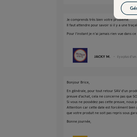
Gér
Je comprends très bien votre problème.
Il faut attendre pour savoir si il y a une traç
Pour l'instant je n'ai jamais rien vue dans ce
JACKY M.
il y a plus d'un
Bonjour Brice,
En générale, pour tout retour SAV d'un produi
preuve d'achat, cela ne concerne pas que S
Si vous ne possédez pas cette preuve, nous p
Attention car cette date est forcément bien pl
que votre produit ne soit pas repris sous gara
Bonne journée,