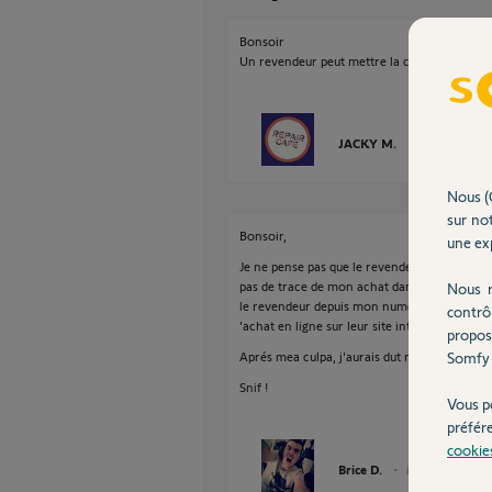
Bonsoir
Un revendeur peut mettre la clé sous la porte
JACKY M.
il y a plus d'un
Nous (
sur not
Bonsoir,
une exp
Je ne pense pas que le revendeur a mis la clé
pas de trace de mon achat dans mes mails. D
Nous r
le revendeur depuis mon numéro de série. C
contrô
'achat en ligne sur leur site internet.
propos
Somfy 
Aprés mea culpa, j'aurais dut mettre de coté
Snif !
Vous p
préfér
cookie
Brice D.
il y a plus d'un an