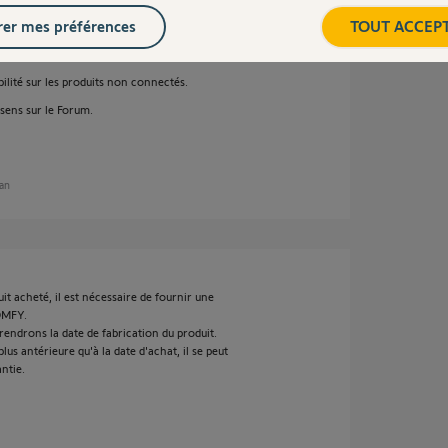
er mes préférences
TOUT ACCEP
abilité sur les produits non connectés.
 sens sur le Forum.
 an
t acheté, il est nécessaire de fournir une
OMFY.
rendrons la date de fabrication du produit.
us antérieure qu'à la date d'achat, il se peut
ntie.