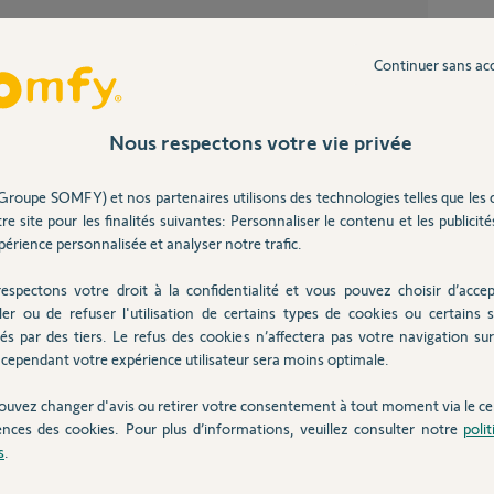
, mais il faut au moins la facture d'achat.
Continuer sans ac
Inter
Nous respectons votre vie privée
 an
Groupe SOMFY) et nos partenaires utilisons des technologies telles que les 
re site pour les finalités suivantes: Personnaliser le contenu et les publicités
érience personnalisée et analyser notre trafic.
 sous la porte, je ne retrouve tout simplement
onc je me demande si je ne peux pas identifier
espectons votre droit à la confidentialité et vous pouvez choisir d’accep
e qui me permettra de récupérer ma preuve d
ler ou de refuser l'utilisation de certains types de cookies ou certains s
és par des tiers. Le refus des cookies n’affectera pas votre navigation sur 
cependant votre expérience utilisateur sera moins optimale.
 la preuve d'achat en 2022.
ouvez changer d'avis ou retirer votre consentement à tout moment via le ce
ences des cookies. Pour plus d’informations, veuillez consulter notre
poli
s
.