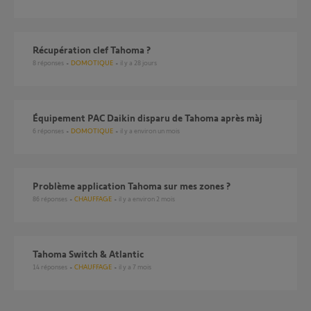
Récupération clef Tahoma ?
8
réponses
DOMOTIQUE
il y a 28 jours
Équipement PAC Daikin disparu de Tahoma après màj
6
réponses
DOMOTIQUE
il y a environ un mois
Problème application Tahoma sur mes zones ?
86
réponses
CHAUFFAGE
il y a environ 2 mois
Tahoma Switch & Atlantic
14
réponses
CHAUFFAGE
il y a 7 mois