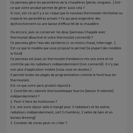
Ce panneau gère les paramètres de la chaudières (pente, longueur…) Est-
ce que votre produit permet de gérer aussi cela ?
Si non, est-ce qu’il y a un risque que le nouveau thermostat réinitialise ou
impacte les paramètres actuels ? Ce qui peut engendrer des
dysfonctionnent ou une baisse d’efficacité de la chaudière.
Ou encore, puis-je conserver les deux (panneau Chappée avec
thermostat désactivé et votre thermostat connecté) ?
Ce panneau gère l’eau des sanitaires (+ ou moins chaud, hibernage…)
Est-ce que le modèle que vous proposé le permet (la plupart des modèles
le fond)
Ce panneau est aussi un thermostat d’ambiance mis une zone et ne
contrôle pas les radiateurs indépendamment (non connecté). Il n’y pas
non plus d’application mobile (vous vous en doutiez ).
Il permet toutes les plages de programmation comme le fond tous les
thermostats.
Est-ce que votre pack produit répond à :
1. Contrôle les robinets thermostatiques fournis (besoin 9 robinets)
indépendamment ?
2. Peut-il faire du multizones ?
(i.e. une zone séjour salle à mangé pour 3 radiateurs et les autres
radiateurs indépendamment, soit 3 chambres, 2 salles de bain et un
bureau dressing)
3. Combien de zones peut-on créer ?