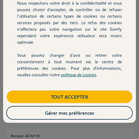
Nous respectons votre droit à la confidentialité et vous
Chauffage
pouvez choisir d’accepter, de contrôler ou de refuser
Patrick D.
l'utilisation de certains types de cookies ou certains
il y a plus d'un an
services proposés par des tiers. Le refus des cookies
Autres produits
Participer au fil de discussion
n’affectera pas votre navigation sur le site Somfy
cependant votre expérience utilisateur sera moins
optimale.
Réponses
Vous pouvez changer d'avis ou retirer votre
Devis avec un pro
consentement à tout moment via le centre de
préférences des cookies. Pour plus d’informations,
Bonjour Patrick
veuillez consulter notre
politique de cookies
.
Contact
Votre fichier n'est pas passé.
Edit: Le guide du chauffage Somfy vous sera utile
https://asset.somfy.com/Document/372d01ab-03da-4475-acdd-...
Boutique
TOUT ACCEPTER
JACKY M.
il y a plus d'un an
Gérer mes préférences
Bonjour JACKY M.