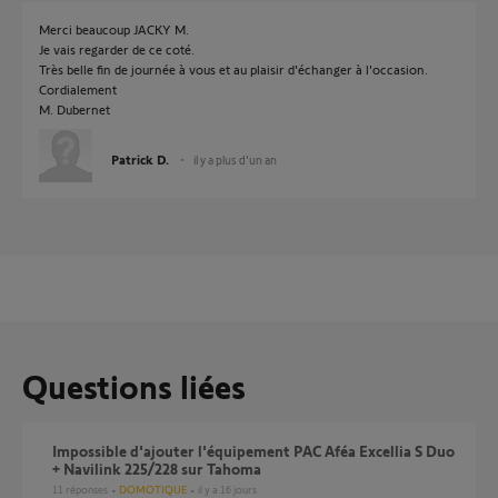
Merci beaucoup JACKY M.
Je vais regarder de ce coté.
Très belle fin de journée à vous et au plaisir d'échanger à l'occasion.
Cordialement
M. Dubernet
Patrick D.
il y a plus d'un an
Questions liées
Impossible d'ajouter l'équipement PAC Aféa Excellia S Duo
+ Navilink 225/228 sur Tahoma
11
réponses
DOMOTIQUE
il y a 16 jours