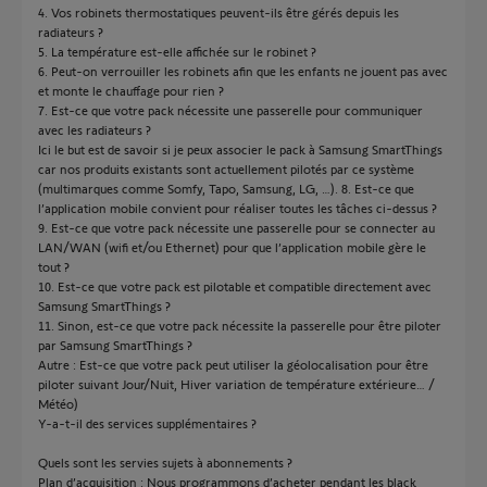
4. Vos robinets thermostatiques peuvent-ils être gérés depuis les
radiateurs ?
5. La température est-elle affichée sur le robinet ?
6. Peut-on verrouiller les robinets afin que les enfants ne jouent pas avec
et monte le chauffage pour rien ?
7. Est-ce que votre pack nécessite une passerelle pour communiquer
avec les radiateurs ?
Ici le but est de savoir si je peux associer le pack à Samsung SmartThings
car nos produits existants sont actuellement pilotés par ce système
(multimarques comme Somfy, Tapo, Samsung, LG, …). 8. Est-ce que
l’application mobile convient pour réaliser toutes les tâches ci-dessus ?
9. Est-ce que votre pack nécessite une passerelle pour se connecter au
LAN/WAN (wifi et/ou Ethernet) pour que l’application mobile gère le
tout ?
10. Est-ce que votre pack est pilotable et compatible directement avec
Samsung SmartThings ?
11. Sinon, est-ce que votre pack nécessite la passerelle pour être piloter
par Samsung SmartThings ?
Autre : Est-ce que votre pack peut utiliser la géolocalisation pour être
piloter suivant Jour/Nuit, Hiver variation de température extérieure… /
Météo)
Y-a-t-il des services supplémentaires ?
Quels sont les servies sujets à abonnements ?
Plan d’acquisition : Nous programmons d’acheter pendant les black