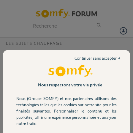
Particuliers
Professionnels
Forum
LES SUJETS CHAUFFAGE
Volet
Recherche expert pour analyser ma
Continuer sans accepter →
configuration de chauffage afin de
Portail
m'équiper
Bonjour,
Garage
Nous respectons votre vie privée
J'ai prévu d'équiper notre domicile avant la fin de la semaine de
thermostat connecté et robinets connectés. Je vous joins un fichier à
consulter, sur lequel j'ai quelques questions ou attentes de précisions
Nous (Groupe SOMFY) et nos partenaires utilisons des
Sécurité
si vous pouvez m'aider.
technologies telles que les cookies sur notre site pour les
Je vous remercie par avance pour votre aide.
finalités suivantes: Personnaliser le contenu et les
Merci pour votre compréhension et je vous souhaite une excellente
publicités, offrir une expérience personnalisée et analyser
Domotique
journée.
notre trafic.
Cordialement,
M. Dubernet