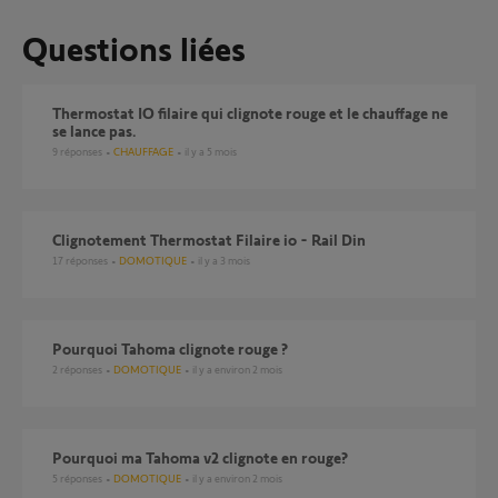
Questions liées
Thermostat IO filaire qui clignote rouge et le chauffage ne
se lance pas.
9
réponses
CHAUFFAGE
il y a 5 mois
Clignotement Thermostat Filaire io - Rail Din
17
réponses
DOMOTIQUE
il y a 3 mois
pourquoi Tahoma clignote rouge ?
2
réponses
DOMOTIQUE
il y a environ 2 mois
Pourquoi ma Tahoma v2 clignote en rouge?
5
réponses
DOMOTIQUE
il y a environ 2 mois