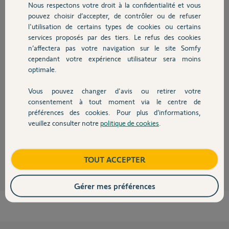
Nous respectons votre droit à la confidentialité et vous
Chauffage
pouvez choisir d’accepter, de contrôler ou de refuser
l'utilisation de certains types de cookies ou certains
Réponses
services proposés par des tiers. Le refus des cookies
Autres produits
n’affectera pas votre navigation sur le site Somfy
cependant votre expérience utilisateur sera moins
Bonjour Dominique,
optimale.
Une resynchronisation des informations entre le serveur et le
thermostat semble nécessaire.
Vous pouvez changer d'avis ou retirer votre
Devis avec un pro
Pour cela, je vous invite à suivre la procédure "d'appairage wifi" (dans le
consentement à tout moment via le centre de
menu Guide d'installation) pour reset la connexion Wifi de la passerelle.
préférences des cookies. Pour plus d’informations,
veuillez consulter notre
politique de cookies
.
Bonne journée,
Contact
Quentin B.
il y a plus d'un an
Boutique
TOUT ACCEPTER
Gérer mes préférences