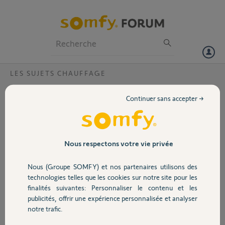
Particuliers
Professionnels
Forum
LES SUJETS CHAUFFAGE
Volet
thermostat clignote rouge
Continuer sans accepter →
Bonjour,
Portail
Mon thermostat clignote rouge. Ma passerelle fonctionne
normalement. La passerelle est bien connectée au wifi. Merci pour les
Garage
Nous respectons votre vie privée
infos !
Nous (Groupe SOMFY) et nos partenaires utilisons des
Merci,
Sécurité
technologies telles que les cookies sur notre site pour les
finalités suivantes: Personnaliser le contenu et les
dominique D.
publicités, offrir une expérience personnalisée et analyser
il y a plus d'un an
Domotique
notre trafic.
Participer au fil de discussion