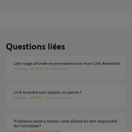
Questions liées
Led rouge allumée en permanence sur mon Link Advenced
3
réponses
SÉCURITÉ
il y a environ 2 mois
Link branché sans voyant, en panne ?
9
réponses
SÉCURITÉ
il y a environ un mois
problème camera Indoor reste allumé en vert impossible
de l'initialiser?
4
réponses
SÉCURITÉ
il y a 9 jours