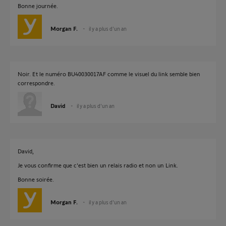
Bonne journée.
Morgan F.
il y a plus d'un an
Noir. Et le numéro BU40030017AF comme le visuel du link semble bien
correspondre.
David
il y a plus d'un an
David,
Je vous confirme que c'est bien un relais radio et non un Link.
Bonne soirée.
Morgan F.
il y a plus d'un an