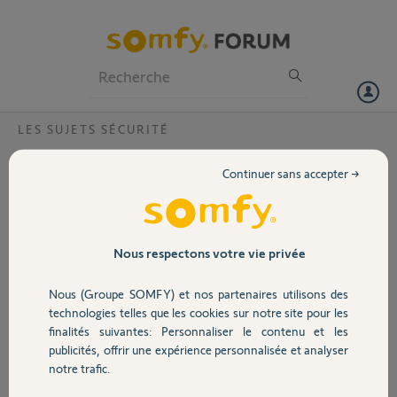
Particuliers
Professionnels
Forum
LES SUJETS SÉCURITÉ
Volet
Pourquoi mon link reste allumé ?
Continuer sans accepter →
Bonjour,
Portail
Mon link reste allumé lorsque je le branche même si je le réinitialise
Garage
Nous respectons votre vie privée
N° MAC : BU40030017AF
Merci,
Nous (Groupe SOMFY) et nos partenaires utilisons des
Sécurité
technologies telles que les cookies sur notre site pour les
finalités suivantes: Personnaliser le contenu et les
David
publicités, offrir une expérience personnalisée et analyser
il y a plus d'un an
Domotique
notre trafic.
Participer au fil de discussion