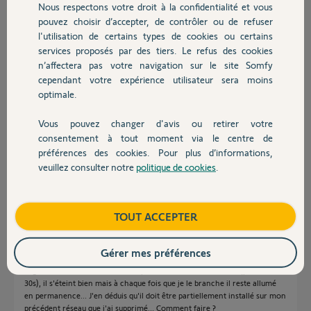
Nous respectons votre droit à la confidentialité et vous
Chauffage
pouvez choisir d’accepter, de contrôler ou de refuser
Réponses
l'utilisation de certains types de cookies ou certains
services proposés par des tiers. Le refus des cookies
Autres produits
n’affectera pas votre navigation sur le site Somfy
cependant votre expérience utilisateur sera moins
Bonsoir David
optimale.
Heureusement pour vous. Ca indique la batterie est en bonne état.
Pour l'éteindre il faut maintenir enfoncé le bouton sur le coté jusqu'à
Vous pouvez changer d'avis ou retirer votre
extinction de la Led.
Devis avec un pro
consentement à tout moment via le centre de
Ca peut dépasser les 30s
préférences des cookies. Pour plus d’informations,
veuillez consulter notre
politique de cookies
.
JACKY M.
il y a plus d'un an
Contact
Boutique
TOUT ACCEPTER
Bonjour,
Désolé je n'ai pas été très clair... Je souhaite installer mon link mais à
Gérer mes préférences
chaque fois que je le branche il reste allumé en permanence au lieu de
clignoter. J'ai beau faire les manipulations de réinitialisation (pendant
30s), il s'éteint bien mais à chaque fois que je le branche il reste allumé
en permanence... J'en déduis qu'il doit être partiellement installé sur mon
précédent réseau que j'ai supprimé... Comment faire ?