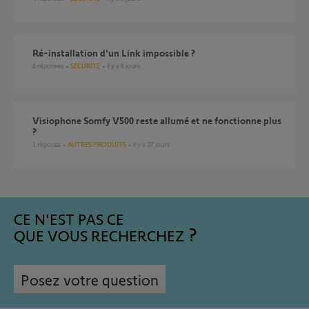
ré-installation d'un Link impossible ?
8
réponses
SÉCURITÉ
il y a 6 jours
Visiophone Somfy V500 reste allumé et ne fonctionne plus
?
1
réponse
AUTRES PRODUITS
il y a 27 jours
CE N'EST PAS CE
QUE VOUS RECHERCHEZ
Posez votre question