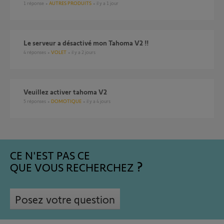
1
réponse
AUTRES PRODUITS
il y a 1 jour
Le serveur a désactivé mon Tahoma V2 !!
4
réponses
VOLET
il y a 2 jours
Veuillez activer tahoma V2
5
réponses
DOMOTIQUE
il y a 4 jours
CE N'EST PAS CE
QUE VOUS RECHERCHEZ
Posez votre question