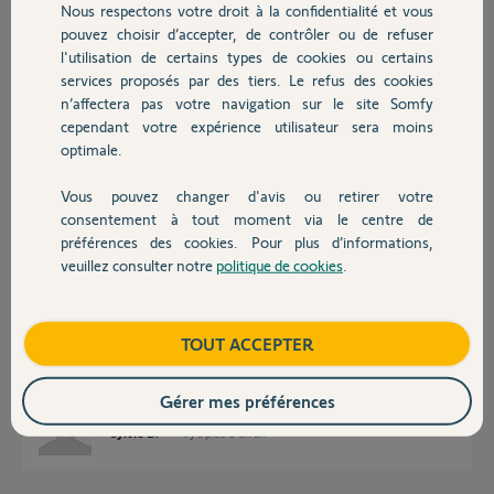
Nous respectons votre droit à la confidentialité et vous
Chauffage
pouvez choisir d’accepter, de contrôler ou de refuser
l'utilisation de certains types de cookies ou certains
Réponses
services proposés par des tiers. Le refus des cookies
Autres produits
n’affectera pas votre navigation sur le site Somfy
cependant votre expérience utilisateur sera moins
Bonjour Nicolas,
optimale.
Je vous confirme avoir fais le necessaire.
Bonne journée
Vous pouvez changer d'avis ou retirer votre
Devis avec un pro
consentement à tout moment via le centre de
Nicolas F.
il y a plus d'un an
préférences des cookies. Pour plus d’informations,
veuillez consulter notre
politique de cookies
.
Contact
Bonjour, Je viens d'acheter une box tahoma 2 sur Leboncoin mais celle ci
Boutique
TOUT ACCEPTER
est déjà associé.
Pin : 1206-4896-3405
Merci de faire le nécessaire pour que je puisse l'utiliser.
Gérer mes préférences
Sylvie D.
il y a plus d'un an