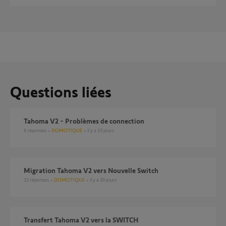
Questions liées
Tahoma V2 - Problèmes de connection
6
réponses
DOMOTIQUE
il y a 10 jours
Migration Tahoma V2 vers Nouvelle Switch
32
réponses
DOMOTIQUE
il y a 30 jours
Transfert Tahoma V2 vers la SWITCH