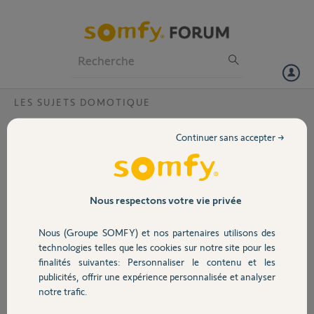
Particuliers
Professionnels
Forum
LES SUJETS DOMOTIQUE
Volet
Tahoma V2 déjà connecté
Continuer sans accepter →
Bonjour,
Portail
J’ai acheté une maison mais la tahoma v2 est déjà connecté à l’ancien
compte du propriétaire. Pourriez vous m’aider?
Garage
Nous respectons votre vie privée
Voici le pin de la Tahoma 1215 7015 7651
Nous (Groupe SOMFY) et nos partenaires utilisons des
Merci d’avance!
Sécurité
technologies telles que les cookies sur notre site pour les
finalités suivantes: Personnaliser le contenu et les
Nicolas A.
publicités, offrir une expérience personnalisée et analyser
il y a plus d'un an
Domotique
notre trafic.
Participer au fil de discussion