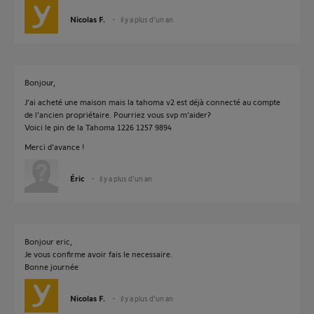
Nicolas F.
il y a plus d'un an
Bonjour,
J’ai acheté une maison mais la tahoma v2 est déjà connecté au compte
de l'ancien propriétaire. Pourriez vous svp m’aider?
Voici le pin de la Tahoma 1226 1257 9894
Merci d'avance !
Éric
il y a plus d'un an
Bonjour eric,
Je vous confirme avoir fais le necessaire.
Bonne journée
Nicolas F.
il y a plus d'un an