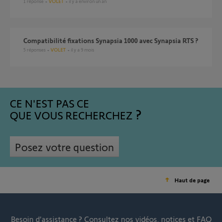
1
réponse
VOLET
il y a environ un an
Compatibilité fixations Synapsia 1000 avec Synapsia RTS ?
5
réponses
VOLET
il y a 9 mois
CE N'EST PAS CE
QUE VOUS RECHERCHEZ
Posez votre question
Haut de page
Besoin d’assistance ?
Consultez nos vidéos, notices et FAQ