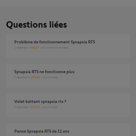
Questions liées
Problème de fonctionnement Synapsia RTS
1
réponse
VOLET
il y a environ un mois
Synapsia RTS ne fonctionne plus
7
réponses
VOLET
il y a 3 mois
volet battant synapsia rts ?
7
réponses
VOLET
il y a 4 mois
Panne Synapsia RTS de 11 ans