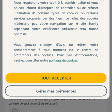
Nous respectons votre droit à la confidentialité et vous
Chauffage
il y a plus d'un an
pouvez choisir d’accepter, de contrôler ou de refuser
Participer au fil de discussion
l'utilisation de certains types de cookies ou certains
services proposés par des tiers. Le refus des cookies
Autres produits
n’affectera pas votre navigation sur le site Somfy
cependant votre expérience utilisateur sera moins
Réponses
optimale.
Vous pouvez changer d'avis ou retirer votre
Le mécanisme est HS, le tambour est actionné par un câble de
Devis avec un pro
consentement à tout moment via le centre de
transmission qui a rompu.
préférences des cookies. Pour plus d’informations,
Moteur HS, vous ne trouverez plus de pièce pour ce moteur.
veuillez consulter notre
politique de cookies
.
Contact
Bonne soirée
Charly
il y a plus d'un an
Boutique
TOUT ACCEPTER
Gérer mes préférences
Merci cocotte, ça veut dire que j'ai plus qu'à racheter un autre entier ? Et
ça vient de quoi qu'un câble se casse ?