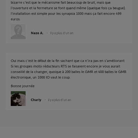
bizarre c'est que le mécanisme fait beaucoup de bruit, mais que
l'ouverture et la fermeture se font quand même (quelque fois ça beugue).
l'installation est simple pour les synapsia 1000 mais ça fait encore 499
euros.
Naze A.
il y a plus d'un an
Oui mais c'est le début de la fin sachant que ca n'ira pas en s'améliorant.
Si les groupes moto réducteurs RTS se faisaient encore je vous aurait
conseillé de la changer, quoique à 200 balles le GMR et 400 balles le GMR
électronique, un 1000 IO vaut le coup.
Bonne journée
Charly
il y a plus d'un an