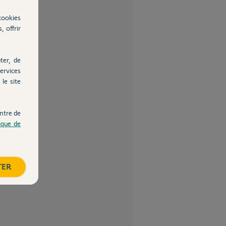
cookies
, offrir
ter, de
ervices
le site
ntre de
tique de
TER