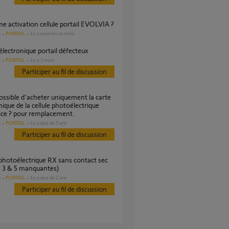
me activation cellule portail EVOLVIA ?
PORTAIL
il y a environ un mois
s
r électronique portail défecteux
PORTAIL
il y a 3 mois
s
Participer au fil de discussion
nique de la cellule photoélectrique
ice ? pour remplacement.
PORTAIL
il y a plus de 5 ans
s
Participer au fil de discussion
s 3 & 5 manquantes)
PORTAIL
il y a plus de 2 ans
s
Participer au fil de discussion