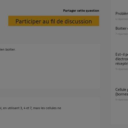
Partager cette question
Problè
Participer au fil de discussion
4
réponse
Boitie
7
réponse
en boitier.
Est-il possible d'acheter uniquement la carte
électro
réceptr
9
réponse
Cellule photoélectrique RX sans contact sec
(borne
9
réponse
en utilisant 3, 4 et 7, mais les cellules ne