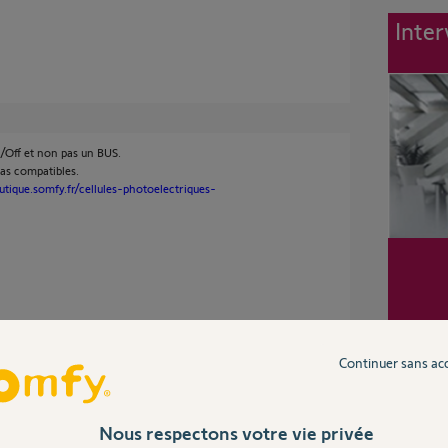
Inter
n/Off et non pas un BUS.
pas compatibles.
utique.somfy.fr/cellules-photoelectriques-
Continuer sans ac
, car tout fonctionne bien
Nous respectons votre vie privée