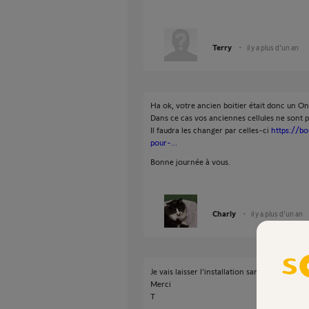
Terry
il y a plus d'un an
Ha ok, votre ancien boitier était donc un O
Dans ce cas vos anciennes cellules ne sont 
Il faudra les changer par celles-ci
https://bo
pour-...
Bonne journée à vous.
Charly
il y a plus d'un an
Je vais laisser l'installation sans les cellules
Merci
T