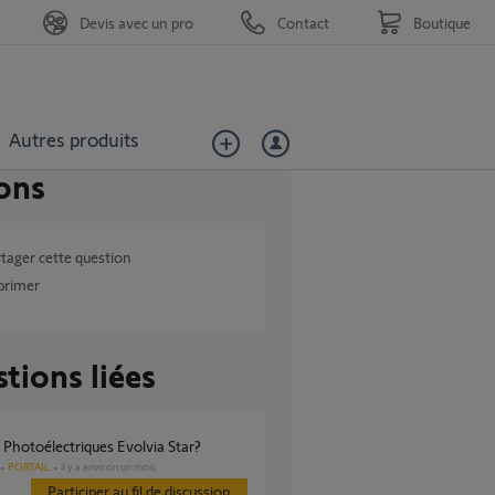
Devis avec un pro
Contact
Boutique
Autres produits
ons
tager cette question
primer
tions liées
es Photoélectriques Evolvia Star?
PORTAIL
il y a environ un mois
Participer au fil de discussion