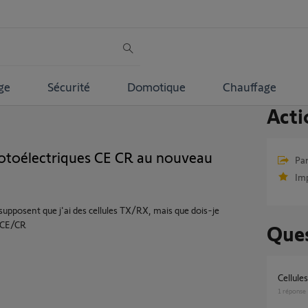
ge
Sécurité
Domotique
Chauffage
Acti
hotoélectriques CE CR au nouveau
Par
Im
supposent que j'ai des cellules TX/RX, mais que dois-je
s CE/CR
Ques
Cellul
1
réponse