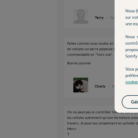
Nous (
sur not
Terry
il y a plus d'un an
une exp
Nous r
contrô
Faites comme vous voulez en sachant qu'il e
tel cellules ou barre palpeuse sur un automati
propos
commandable en "hors vue".
Somfy 
Bonne journée
Vous p
préfér
cookie
Charly
il y a plus d'un an
Gér
On ne peut pas le contrôler hors de vue et 
les cellules autrement qu'une fermeture aut
travers. Je pourrais simplement en acheter
Merci
T