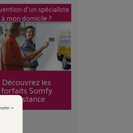
vention d'un spécialiste
à mon domicile ?
Découvrez les
forfaits Somfy
Assistance
cepter →