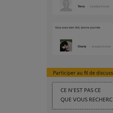
Terry
il y a plus d'un an
Vous avez bien fait, bonne journée.
Charly
il y a plus d'un an
Participer au fil de discus
CE N'EST PAS CE
QUE VOUS RECHER