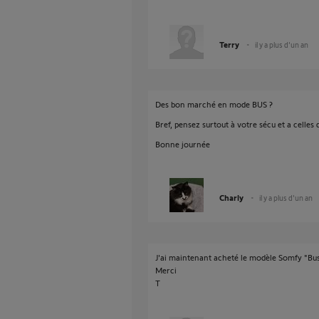
Terry
il y a plus d'un an
Des bon marché en mode BUS ?
Bref, pensez surtout à votre sécu et a celles
Bonne journée
Charly
il y a plus d'un an
J'ai maintenant acheté le modèle Somfy "Bus
Merci
T