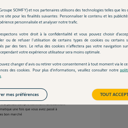
Groupe SOMFY) et nos partenaires utilisons des technologies telles que les 
re site pour les finalités suivantes: Personnaliser le contenu et les publicités
érience personnalisée et analyser notre trafic.
espectons votre droit à la confidentialité et vous pouvez choisir d’accep
ler ou de refuser l'utilisation de certains types de cookies ou certains s
st obligatoire de poser un équipement de sécu
sme de garage et portail, surtout s'il est
és par des tiers. Le refus des cookies n’affectera pas votre navigation sur 
cependant votre expérience utilisateur sera moins optimale.
ouvez changer d'avis ou retirer votre consentement à tout moment via le ce
ences des cookies. Pour plus d’informations, veuillez consulter notre
poli
s
.
er mes préférences
TOUT ACCEP
je n'ai jamais compris comment fonctionnent
omatique une fois que vous avez passé à
 des bon marché