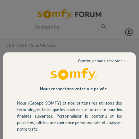
Particuliers
Professionnels
Forum
LES SUJETS GARAGE
Volet
Débloquer moteur GDT 100 ?
Continuer sans accepter →
Bonjour,
Portail
Ma porte de garage est bloquée en position rideau fermé, je ne peux
pas rentrer dans le garage pour atteindre le moteur et le moteur ne
répond pas lorsque j'appuie sur la télécommande.
Garage
Nous respectons votre vie privée
Remerciements.
Laurent
Nous (Groupe SOMFY) et nos partenaires utilisons des
Sécurité
technologies telles que les cookies sur notre site pour les
Merci,
finalités suivantes: Personnaliser le contenu et les
publicités, offrir une expérience personnalisée et analyser
Domotique
LAURENT D.
notre trafic.
il y a plus d'un an