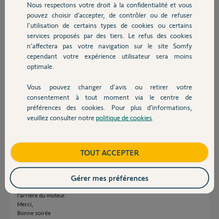
Participer au fil de discussion
Nous respectons votre droit à la confidentialité et vous
Chauffage
pouvez choisir d’accepter, de contrôler ou de refuser
l'utilisation de certains types de cookies ou certains
services proposés par des tiers. Le refus des cookies
Autres produits
Réponses
n’affectera pas votre navigation sur le site Somfy
cependant votre expérience utilisateur sera moins
optimale.
Est-ce le seul accès ou vous pouvez atteindre autrement le garage ?
Commencez par changer la pile de la TC.
Vous pouvez changer d'avis ou retirer votre
Devis avec un pro
Bonne soirée à vous.
consentement à tout moment via le centre de
préférences des cookies. Pour plus d’informations,
Charly
il y a plus d'un an
veuillez consulter notre
politique de cookies
.
Contact
Boutique
TOUT ACCEPTER
Bonsoir,
Le seul accès est de passer par le toit, retirer quelques tuiles pour pouvoir
Gérer mes préférences
rentrer.
Les piles doivent être ok car le bouton de commande allume le spot à
l’arrière du moteur.
Merci,
Bonne soirée