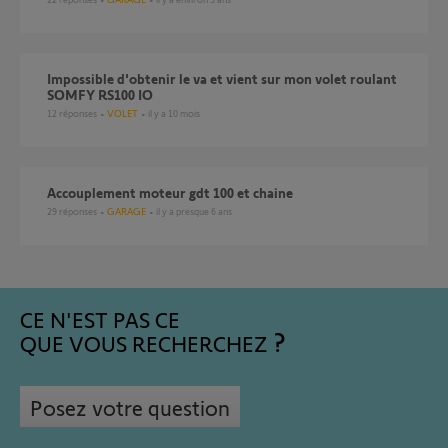
impossible d'obtenir le va et vient sur mon volet roulant
SOMFY RS100 IO
12
réponses
VOLET
il y a 10 mois
accouplement moteur gdt 100 et chaine
29
réponses
GARAGE
il y a presque 6 ans
CE N'EST PAS CE
QUE VOUS RECHERCHEZ
Posez votre question