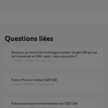
Questions liées
Bonjour, je recherche une bague moteur de gdt 100 qui ne
se trouve pas en SAV ,avez -vous une piste ?
2
réponses
GARAGE
il y a plus d'un an
piece n°6 d un moteur GDT100
5
réponses
GARAGE
il y a presque 7 ans
Pièce plastique d'entraînement sur GDT 100
22
réponses
GARAGE
il y a environ 3 ans