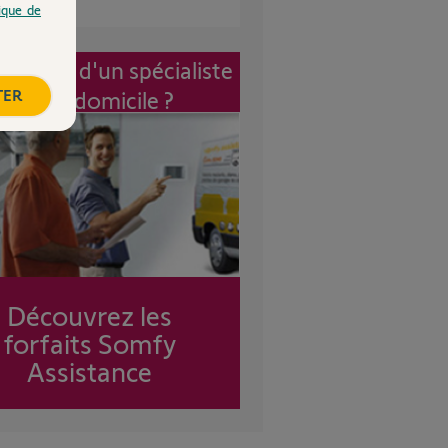
tique de
vention d'un spécialiste
TER
à mon domicile ?
Découvrez les
forfaits Somfy
Assistance