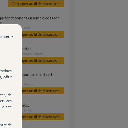
Participer au fil de discussion
re.
VOLET
il y a 11 mois
s
Participer au fil de discussion
cepter →
me aléatoire portail
PORTAIL
il y a environ un mois
es
Participer au fil de discussion
cookies
, offrir
rentissage ?
PORTAIL
il y a 10 mois
es
Participer au fil de discussion
ter, de
ervices
exavia start 2mcc6
le site
PORTAIL
il y a 3 mois
es
Participer au fil de discussion
ntre de