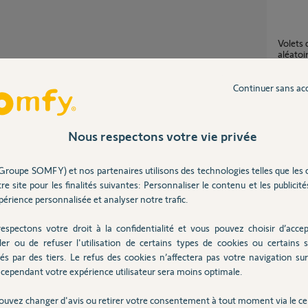
Volets qui fonctionnent ensemble de façon
aléatoi
2
réponse
Partager cette question
Continuer sans ac
Participer au fil de discussion
Problè
15
répons
Nous respectons votre vie privée
Groupe SOMFY) et nos partenaires utilisons des technologies telles que les 
/youtu.be/n05AzYa9DIA
ouverture des 2 vantaux au depart de l
re site pour les finalités suivantes: Personnaliser le contenu et les publicités
autoapp
érience personnalisée et analyser notre trafic.
15
répons
espectons votre droit à la confidentialité et vous pouvez choisir d’accep
ler ou de refuser l'utilisation de certains types de cookies ou certains s
Reset 
és par des tiers. Le refus des cookies n’affectera pas votre navigation sur 
20
répons
cependant votre expérience utilisateur sera moins optimale.
ouvez changer d'avis ou retirer votre consentement à tout moment via le ce