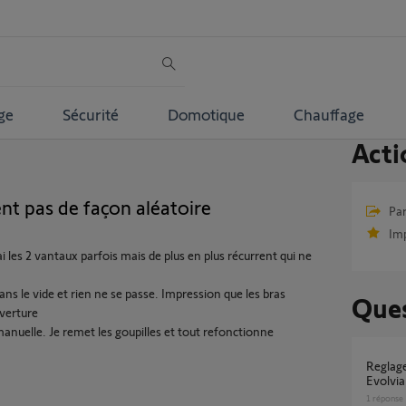
ge
Sécurité
Domotique
Chauffage
Acti
nt pas de façon aléatoire
Par
Im
ai les 2 vantaux parfois mais de plus en plus récurrent qui ne
ns le vide et rien ne se passe. Impression que les bras
Ques
uverture
l manuelle. Je remet les goupilles et tout refonctionne
Reglage Pieton sur TC Keygo motorisation
Evolvia
1
réponse