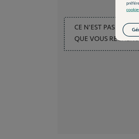
préfér
cookie
CE N'EST PAS CE
Gér
QUE VOUS RECHER