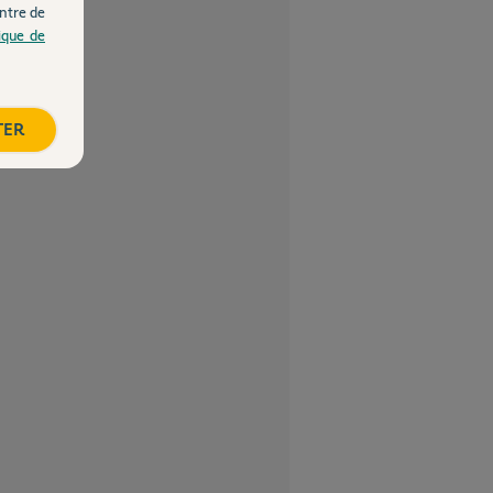
ntre de
tique de
TER