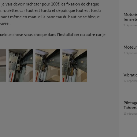
 je vais devoir racheter pour 100€ les fixation de chaque
s roulettes car tout est tordu et depuis que tout est tordu
motorisation garage serenia petit jour en
nant même en manuel la panneau du haut ne se bloque
fermet
ouvre .
9
réponse
uelque chose vous choque dans l’installation ou autre car je
Moteu
7
réponse
vibrat
17
répons
Pilotage portail Control Box 3S IO via
Tahoma
15
répons