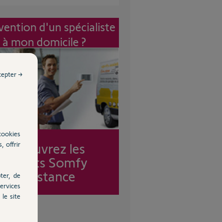
vention d'un spécialiste
à mon domicile ?
cepter →
cookies
, offrir
Découvrez les
forfaits Somfy
Assistance
ter, de
ervices
le site