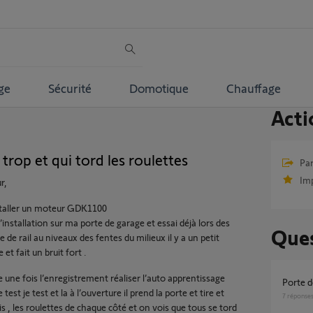
ge
Sécurité
Domotique
Chauffage
Acti
trop et qui tord les roulettes
Par
Im
r,
nstaller un moteur GDK1100
’installation sur ma porte de garage et essai déjà lors des
Ques
 de rail au niveaux des fentes du milieux il y a un petit
 et fait un bruit fort .
e une fois l’enregistrement réaliser l’auto apprentissage
Porte
e test je test et la à l’ouverture il prend la porte et tire et
7
réponse
is , les roulettes de chaque côté et on vois que tous se tord