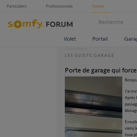
Particuliers
Professionnels
Forum
Volet
Portail
Gara
LES SUJETS GARAGE
Porte de garage qui force 
Bonjou
J’ai i
Après l
passage
blocage
Ensuit
viens l
tous pl