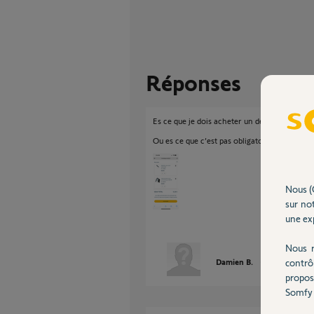
Réponses
Es ce que je dois acheter un de ses éléments j’
Ou es ce que c’est pas obligatoire et norm
Nous (
sur not
une exp
Nous r
contrô
Damien B.
il y a plus d'un
propos
Somfy 