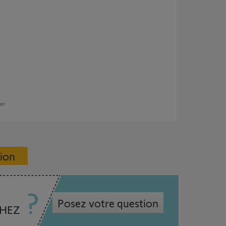
 an
sion
Posez votre question
CHEZ