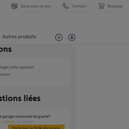
Devis avec un pro
Contact
Boutique
Autres produits
ons
tager cette question
primer
tions liées
 de garage motorisée bruyante?
GARAGE
il y a 29 jours
s
Participer au fil de discussion