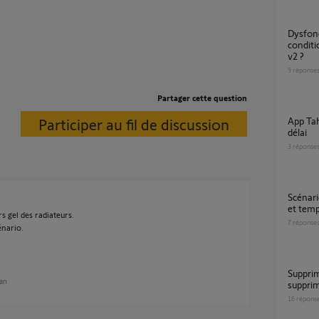
Dysfonctionnement scénario avancé avec
condit
v2 ?
9
réponse
Partager cette question
Participer au fil de discussion
App Tahoma - création d'un scenario avec
délai
3
réponse
Scénario avancé- conditions heure de début
et tem
s gel des radiateurs.
7
réponse
énario.
Supprimer un scénario, je sais faire, mais
 an
suppri
16
répons