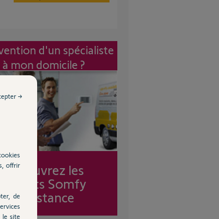
vention d'un spécialiste
à mon domicile ?
cepter →
cookies
, offrir
Découvrez les
forfaits Somfy
Assistance
ter, de
ervices
le site