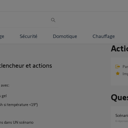
ge
Sécurité
Domotique
Chauffage
Acti
clencheur et actions
Par
Im
 avec:
Ques
 gel
6h si température <19°)
Scénar
6
réponse
ons dans UN scénario