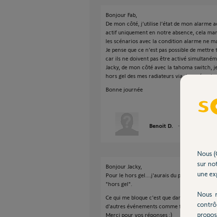
Bonjour Fab,
De mon côté, j’utilise l’état de mon alarme a
actif uniquement en notre absence, cela marc
les scénarios avec la condition alarme ne ma
Je pense que ce n’est pas possible de mettre 
car ils ne doivent pas être activé simultaném
Jacky, de mon côté avec la tahoma switch, je 
hors gel des mes radiateurs via des scénarios
Bonne journée
Benoit D.
il y a plus d'un 
Nous (
sur not
Bonjour Jacky,
une exp
Pour le hors gel....j'aurais du préciser : radiat
"hors gel".
Nous r
Ce qui me bloque c'est que dans un scénario 
contrô
d'autres événements comme fermer les vole
propos
Merci pour vos réponses ;)