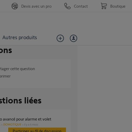
Devis avec un pro
Contact
Boutique
Autres produits
ons
tager cette question
primer
tions liées
io avancé pour alarme et volet
DOMOTIQUE
il y a 4 mois
s
Participer au fil de discussion