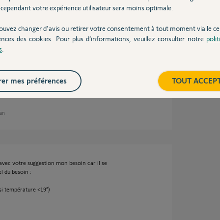
cependant votre expérience utilisateur sera moins optimale.
ouvez changer d'avis ou retirer votre consentement à tout moment via le ce
ences des cookies. Pour plus d’informations, veuillez consulter notre
poli
s
.
nuel dans un scénario avancé.
er mes préférences
TOUT ACCEP
 an
 avec votre suggestion mon besoin car il se
l du besoin :
si température <19°)