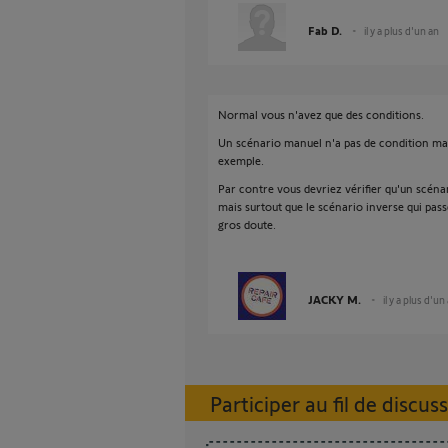
Fab D.
il y a plus d'un an
Normal vous n'avez que des conditions.
Un scénario manuel n'a pas de condition mai
exemple.
Par contre vous devriez vérifier qu'un scéna
mais surtout que le scénario inverse qui pas
gros doute.
JACKY M.
il y a plus d'un
Participer au fil de discus