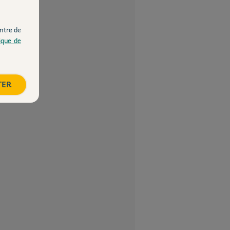
ntre de
tique de
TER