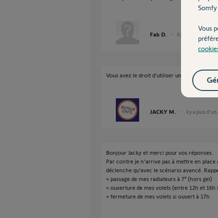
Somfy 
Vous p
Fab D.
il y a plus d'un an
préfér
cookie
Vous avez le droit d'utiliser un scénario ma
Gér
JACKY M.
il y a plus d'un
Bonjour Jacky et merci pour vos réponses.
Par contre je n'arrive pas à mettre en place
déclenche qu'avec le scénario avancé. Rappe
+ passage de mes radiateurs à 7° (hors gel)
+ ouverture de mes volets (entre 12h et 16h 
+ fermeture de mes volets si ouvert à 17h