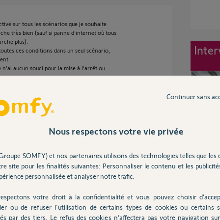
ctivé sur tous les scénarios que je souhaite
he très bien (sauf si panne d’internet où tous
rche plus).
Inter
toutes ces conditions dans un seul scénario,
ent.
n’ai aucun souci pour la mise à l’arrêt ou
.
Continuer sans ac
an
Nous respectons votre vie privée
Groupe SOMFY) et nos partenaires utilisons des technologies telles que les 
re site pour les finalités suivantes: Personnaliser le contenu et les publicités
érience personnalisée et analyser notre trafic.
eurs intelligents à 7° et ceux pilotés par fils en
espectons votre droit à la confidentialité et vous pouvez choisir d’accep
avec condition, je ne peut pas rajouter
ler ou de refuser l'utilisation de certains types de cookies ou certains s
ts
és par des tiers. Le refus des cookies n’affectera pas votre navigation sur 