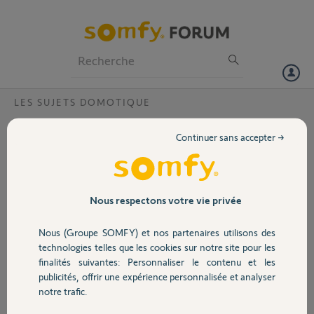
Particuliers
Professionnels
Forum
LES SUJETS DOMOTIQUE
Volet
Supprimer un scénario sur l'application
Continuer sans accepter →
Tahoma
Portail
Bonjour,
Je souhaite supprimer le scénario "Matin" sur mon application
Garage
Tahoma switch.
Nous respectons votre vie privée
C'est un scénario créé par erreur.
Numéro Tahoma : 5153854C
Nous (Groupe SOMFY) et nos partenaires utilisons des
Sécurité
Voici le PIN de ma Tahoma : 2088-0735-3043
technologies telles que les cookies sur notre site pour les
Je vous remercie par avance.
finalités suivantes: Personnaliser le contenu et les
publicités, offrir une expérience personnalisée et analyser
Domotique
Denis G.
notre trafic.
il y a plus d'un an