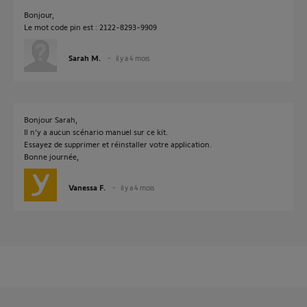
Bonjour,
Le mot code pin est : 2122-8293-9909
Sarah M.
il y a 4 mois
Bonjour Sarah,
Il n'y a aucun scénario manuel sur ce kit.
Essayez de supprimer et réinstaller votre application.
Bonne journée,
Vanessa F.
il y a 4 mois