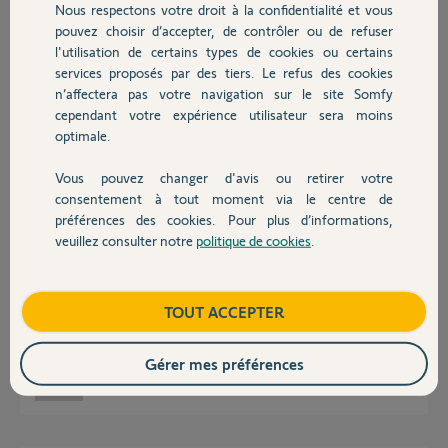
Participer au fil de discussion
Nous respectons votre droit à la confidentialité et vous
Chauffage
pouvez choisir d’accepter, de contrôler ou de refuser
l'utilisation de certains types de cookies ou certains
services proposés par des tiers. Le refus des cookies
Autres produits
Réponses
n’affectera pas votre navigation sur le site Somfy
cependant votre expérience utilisateur sera moins
optimale.
Bonjour
Vous pouvez changer d'avis ou retirer votre
C'est que vous ne pouvez pas le supprimer vous même ?
Devis avec un pro
consentement à tout moment via le centre de
préférences des cookies. Pour plus d’informations,
Jean-Luc B.
il y a plus d'un an
veuillez consulter notre
politique de cookies
.
Contact
Boutique
TOUT ACCEPTER
Bonjour, je n’arrive pas à supprimer les scénarios via mon application.
Pouvez-vous m’aider s’il vous plaît bonne journée
Gérer mes préférences
Logan A.
il y a plus d'un an