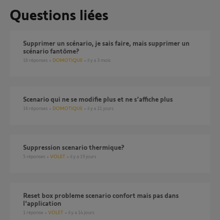
Questions liées
Supprimer un scénario, je sais faire, mais supprimer un
scénario fantôme?
16
réponses
DOMOTIQUE
il y a 3 mois
Scenario qui ne se modifie plus et ne s’affiche plus
16
réponses
DOMOTIQUE
il y a 21 jours
suppression scenario thermique?
5
réponses
VOLET
il y a 19 jours
Reset box probleme scenario confort mais pas dans
l'application
1
réponse
VOLET
il y a 14 jours