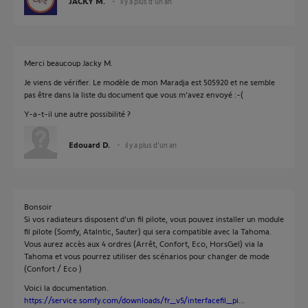
JACKY M.
il y a plus d'un an
Merci beaucoup Jacky M.
Je viens de vérifier. Le modèle de mon Maradja est 505920 et ne semble
pas être dans la liste du document que vous m'avez envoyé :-(
Y-a-t-il une autre possibilité ?
Edouard D.
il y a plus d'un an
Bonsoir
Si vos radiateurs disposent d'un fil pilote, vous pouvez installer un module
fil pilote (Somfy, Atalntic, Sauter) qui sera compatible avec la Tahoma.
Vous aurez accès aux 4 ordres (Arrêt, Confort, Eco, HorsGel) via la
Tahoma et vous pourrez utiliser des scénarios pour changer de mode
(Confort / Eco )
Voici la documentation.
https://service.somfy.com/downloads/fr_v5/interfacefil_pi...