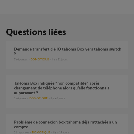
Questions liées
Demande transfert clé IO tahoma Box vers tahoma switch
?
7
réponses
DOMOTIQUE
il y a 21 jours
TaHoma Box indiquée “non compatible” après
changement de téléphone alors qu’elle fonctionnait
auparavant ?
1
réponse
DOMOTIQUE
il y a 6 jours
Problème de connexion box tahoma déjà rattachée a un
compte
21
réponses
DOMOTIQUE
il y a 17 jours