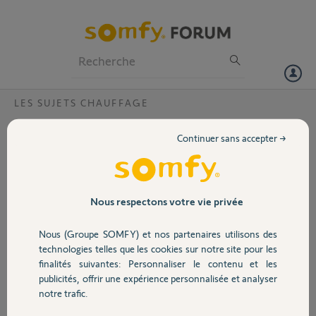
Particuliers
Professionnels
Forum
LES SUJETS CHAUFFAGE
Volet
Connecter Atlactic Maradja à la box
Continuer sans accepter →
Tahoma
Portail
Bonjour,
Je suis tout nouveau sur le forum.
Garage
Nous respectons votre vie privée
J'ai des radiateurs Maradja depuis quasiment 13/14 ans. A priori, ils
ne sont pas IO compatible.
Nous (Groupe SOMFY) et nos partenaires utilisons des
Sécurité
technologies telles que les cookies sur notre site pour les
Est ce que le pass Cozytouch est compatible Maradja pour les rendre
finalités suivantes: Personnaliser le contenu et les
connecté à une box Tahoma ?
publicités, offrir une expérience personnalisée et analyser
https://www.atlantic.fr/Piloter-les-appareils/Via-smartph...
Domotique
notre trafic.
J'ai vérifié sur le mode d'emploi et cela ne parle pas de Maradja.