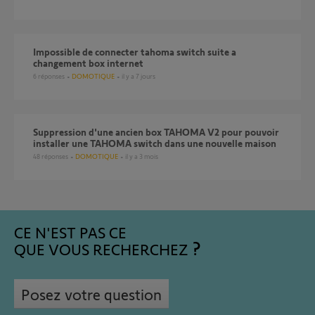
Impossible de connecter tahoma switch suite a
changement box internet
6
réponses
DOMOTIQUE
il y a 7 jours
Suppression d'une ancien box TAHOMA V2 pour pouvoir
installer une TAHOMA switch dans une nouvelle maison
48
réponses
DOMOTIQUE
il y a 3 mois
CE N'EST PAS CE
QUE VOUS RECHERCHEZ
Posez votre question