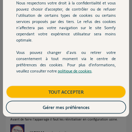
Nous respectons votre droit à la confidentialité et vous
Chauffage
Merci beaucoup pour votre aide.
pouvez choisir d’accepter, de contrôler ou de refuser
l'utilisation de certains types de cookies ou certains
Merci,
services proposés par des tiers. Le refus des cookies
Autres produits
n’affectera pas votre navigation sur le site Somfy
Edouard D.
cependant votre expérience utilisateur sera moins
il y a plus d'un an
optimale.
Participer au fil de discussion
Vous pouvez changer d'avis ou retirer votre
Devis avec un pro
consentement à tout moment via le centre de
préférences des cookies. Pour plus d’informations,
Réponses
veuillez consulter notre
politique de cookies
.
Contact
Bonsoir Edouard
Boutique
TOUT ACCEPTER
Le Cozytouch ne communique pas avec Tahoma.
Par contre si vos radiateurs sont des "Atlantic Maradja PI " ils sont bien
dans la liste de compatibilité de la Tahoma Switch
Gérer mes préférences
https://assets3.keepeek.com/medias/domain7918/_permalinks...
Avant de faire l'appairage il faut les réinitialiser en configuration usine.