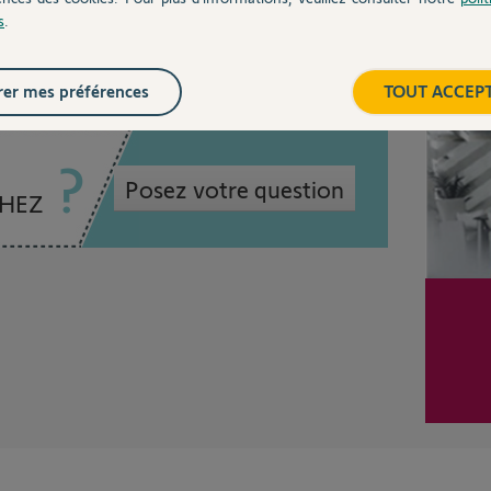
s
.
Inter
er mes préférences
TOUT ACCEP
Posez votre question
CHEZ