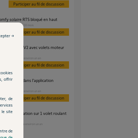
Participer au fil de discussion
somfy solaire RTS bloqué en haut
VOLET
il y a 10 mois
es
Participer au fil de discussion
cepter →
O Solaire?
VOLET
il y a environ un an
es
Participer au fil de discussion
cookies
, offrir
a
VOLET
il y a environ un an
es
Participer au fil de discussion
ter, de
ervices
le site
?
VOLET
il y a environ un an
ses
ntre de
tique de