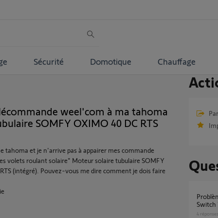
ge
Sécurité
Domotique
Chauffage
Acti
élécommande weel'com à ma tahoma
Par
 tubulaire SOMFY OXIMO 40 DC RTS
Im
une tahoma et je n'arrive pas à appairer mes commande
s volets roulant solaire" Moteur solaire tubulaire SOMFY
Ques
TS (intégré). Pouvez-vous me dire comment je dois faire
ie
Problème ajout SMOOVE IO sur Tahoma
Switch 
4
réponse