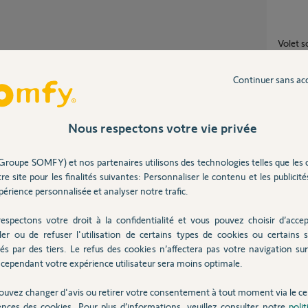
Volet 
10
répons
Continuer sans ac
Connexion Tahoma V2 avec volets moteur
RS100 I
Nous respectons votre vie privée
18
répons
Partager cette question
Participer au fil de discussion
Groupe SOMFY) et nos partenaires utilisons des technologies telles que les 
re site pour les finalités suivantes: Personnaliser le contenu et les publicités
Intégrer un volet Io dans l’application
Tahom
érience personnalisée et analyser notre trafic.
14
répons
espectons votre droit à la confidentialité et vous pouvez choisir d’accep
ne peut pas piloter un VR Somfy RTS.
ler ou de refuser l'utilisation de certains types de cookies ou certains s
ter sur Tahoma.
és par des tiers. Le refus des cookies n’affectera pas votre navigation sur 
Erreur de communication sur 1 volet roulant
cependant votre expérience utilisateur sera moins optimale.
somfy 
201
répon
ouvez changer d'avis ou retirer votre consentement à tout moment via le ce
ences des cookies. Pour plus d’informations, veuillez consulter notre
poli