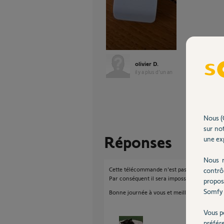
olivier D.
il y a plus d'un an
Nous (
sur not
Réponses
une exp
Nous r
Cette télécommande n'est pas une Somfy et 
contrô
Par conséquent il sera impossible de l'affec
propos
Somfy 
Bonne journée à vous et meilleurs vœux.
Vous p
préfér