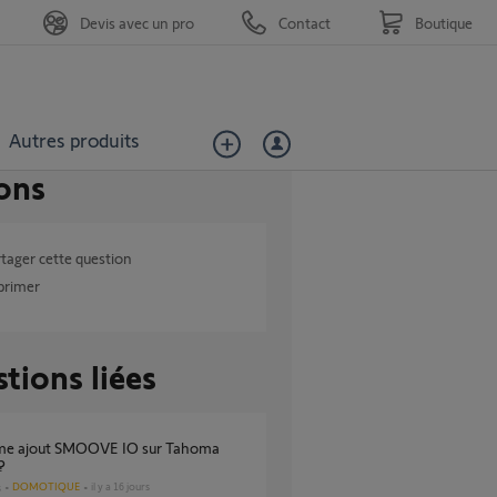
Devis avec un pro
Contact
Boutique
Autres produits
ons
tager cette question
primer
tions liées
?
DOMOTIQUE
il y a 16 jours
s