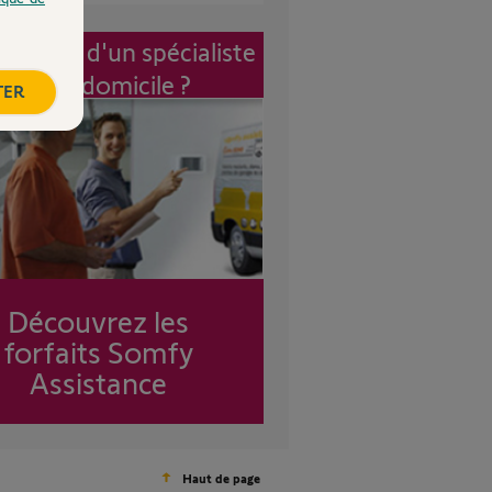
vention d'un spécialiste
à mon domicile ?
TER
Découvrez les
forfaits Somfy
Assistance
Haut de page