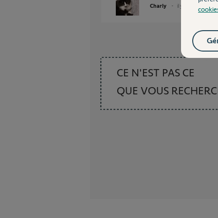
Charly
il y a plus d'un an
cookie
Gér
CE N'EST PAS CE
QUE VOUS RECHER