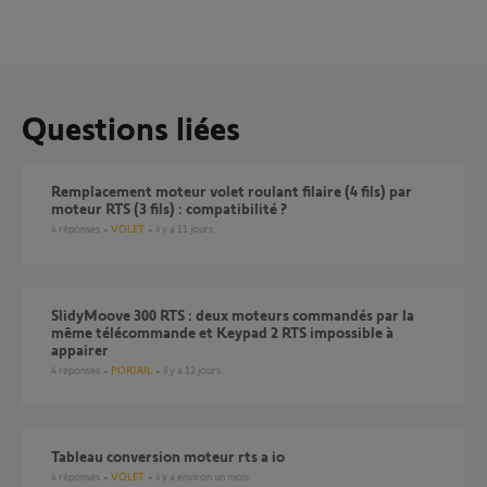
Questions liées
Remplacement moteur volet roulant filaire (4 fils) par
moteur RTS (3 fils) : compatibilité ?
4
réponses
VOLET
il y a 11 jours
SlidyMoove 300 RTS : deux moteurs commandés par la
même télécommande et Keypad 2 RTS impossible à
appairer
4
réponses
PORTAIL
il y a 12 jours
Tableau conversion moteur rts a io
4
réponses
VOLET
il y a environ un mois