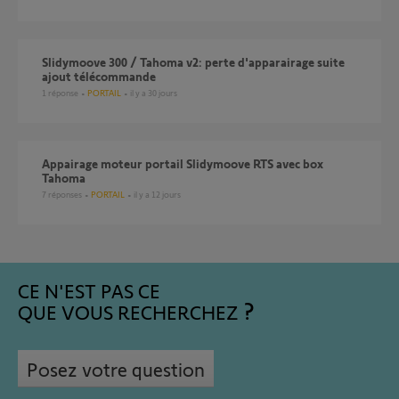
Slidymoove 300 / Tahoma v2: perte d'apparairage suite
ajout télécommande
1
réponse
PORTAIL
il y a 30 jours
Appairage moteur portail Slidymoove RTS avec box
Tahoma
7
réponses
PORTAIL
il y a 12 jours
CE N'EST PAS CE
QUE VOUS RECHERCHEZ
Posez votre question