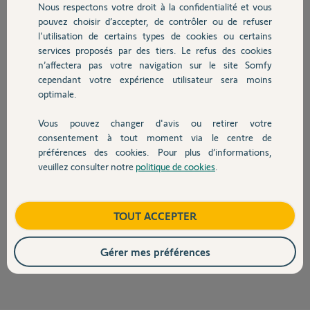
2,2 Mo
Nous respectons votre droit à la confidentialité et vous
Chauffage
pouvez choisir d’accepter, de contrôler ou de refuser
l'utilisation de certains types de cookies ou certains
PHILIPPE T.
il y a plus d'un an
services proposés par des tiers. Le refus des cookies
Autres produits
n’affectera pas votre navigation sur le site Somfy
Participer au fil de discussion
cependant votre expérience utilisateur sera moins
optimale.
Réponses
Vous pouvez changer d'avis ou retirer votre
Devis avec un pro
consentement à tout moment via le centre de
préférences des cookies. Pour plus d’informations,
veuillez consulter notre
politique de cookies
.
Bonjour
Contact
Votre moteur Somfy étant déjà radio, vous ne pourrez rien faire, sauf à
le remplacer par un moteur filaire.
Boutique
TOUT ACCEPTER
Bonne journée.
Gérer mes préférences
Jean-Luc B.
il y a plus d'un an