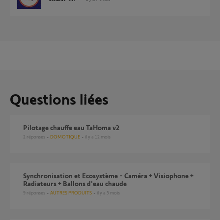
Questions liées
Pilotage chauffe eau TaHoma v2
2
réponses
DOMOTIQUE
il y a 12 mois
Synchronisation et Ecosystème - Caméra + Visiophone +
Radiateurs + Ballons d'eau chaude
9
réponses
AUTRES PRODUITS
il y a 5 mois