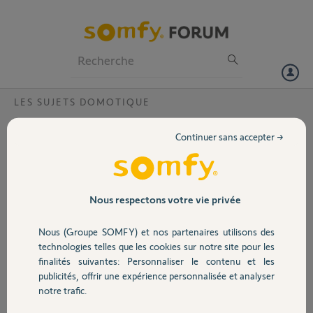
Particuliers
Professionnels
Forum
LES SUJETS DOMOTIQUE
Volet
Pilotage chauffe eau wifi
Continuer sans accepter →
Bonjour,
Portail
Pour profiter de mes panneaux solaires, je pilote mon CE via une
horloge modulaire schneider qui commande le relai de puissance.
Garage
Nous respectons votre vie privée
Si le temps du lendemain est plein soleil => je laisse l'horloge gérée.
Si le temps est couverts le lendemain => je force les heures creuses à
Nous (Groupe SOMFY) et nos partenaires utilisons des
partir de 23h.
Sécurité
technologies telles que les cookies sur notre site pour les
Aujourd'hui je souhaite remplacer l'horloge par un module wifi
finalités suivantes: Personnaliser le contenu et les
pilotable par la Tahoma.
publicités, offrir une expérience personnalisée et analyser
Domotique
(Je ne souhaite pas piloter directement le ballon à cause de la
notre trafic.
puissance).