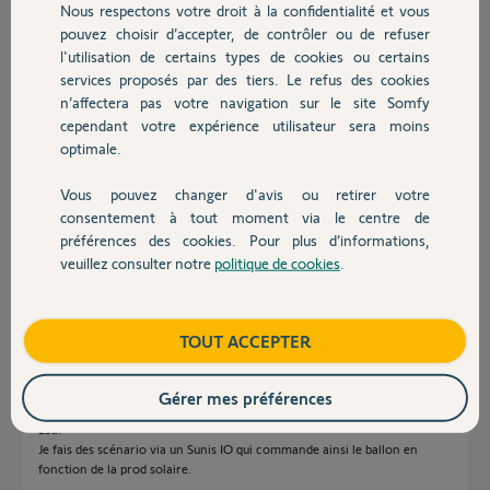
J'ai fait des recherches internet où il est question de module zigbee
Nous respectons votre droit à la confidentialité et vous
Chauffage
par exemple ou de module Izymo dans un boitier rail DIN. Cependant
pouvez choisir d’accepter, de contrôler ou de refuser
je ne connais pas la fiabilité de ces modules (surtout dans un tableau
l'utilisation de certains types de cookies ou certains
électrique).
services proposés par des tiers. Le refus des cookies
Autres produits
n’affectera pas votre navigation sur le site Somfy
Avez-vous ce type d'installation chez vous ? ou des éclaircissement ?
cependant votre expérience utilisateur sera moins
optimale.
Merci,
Vous pouvez changer d'avis ou retirer votre
Mathaousse
Devis avec un pro
consentement à tout moment via le centre de
il y a plus d'un an
préférences des cookies. Pour plus d’informations,
Participer au fil de discussion
veuillez consulter notre
politique de cookies
.
Contact
Réponses
Boutique
TOUT ACCEPTER
Gérer mes préférences
Je pilote mon chauffe-eau via un Izymo IO On/Off + relais de puissance
25a.
Je fais des scénario via un Sunis IO qui commande ainsi le ballon en
fonction de la prod solaire.