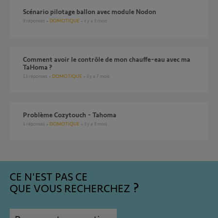
Scénario pilotage ballon avec module Nodon
9
réponses
DOMOTIQUE
il y a 3 mois
Comment avoir le contrôle de mon chauffe-eau avec ma
TaHoma ?
13
réponses
DOMOTIQUE
il y a 7 mois
Problème Cozytouch - Tahoma
4
réponses
DOMOTIQUE
il y a 3 mois
CE N'EST PAS CE
QUE VOUS RECHERCHEZ