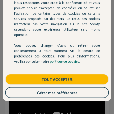
Nous respectons votre droit à la confidentialité et vous
Chauffage
Samuel L.
pouvez choisir d’accepter, de contrôler ou de refuser
il y a plus d'un an
l'utilisation de certains types de cookies ou certains
Participer au fil de discussion
services proposés par des tiers. Le refus des cookies
Autres produits
n’affectera pas votre navigation sur le site Somfy
cependant votre expérience utilisateur sera moins
optimale.
Réponses
Vous pouvez changer d'avis ou retirer votre
Devis avec un pro
consentement à tout moment via le centre de
bonjour,
préférences des cookies. Pour plus d’informations,
faire cette manip :
veuillez consulter notre
politique de cookies
.
Contact
Boutique
TOUT ACCEPTER
Gérer mes préférences