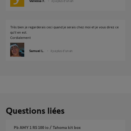
Vanessa F.
il y a plus d'un an
Très bien je regarderais ceci quand je serais chez moi et je vous direz ce
qu’il en est.
Cordialement
Samuel L.
il y a plus d'un an
Questions liées
Pb AMY 1 RS 100 io / Tahoma kit box