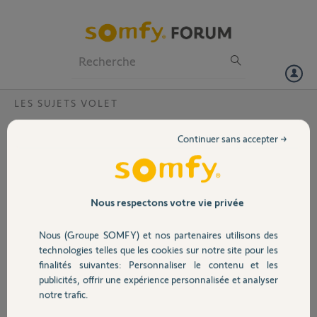
Particuliers
Professionnels
Forum
LES SUJETS VOLET
Volet
Comment connecter volet roulant io rs100
Continuer sans accepter →
a mon kit connectivité
Portail
Bonjour,
Je viens de recevoir mon kit de connectivité, j'ai suivi le étapes une
Garage
par une, mais lorsque je veux connecter un volet a mon kit cela est
Nous respectons votre vie privée
impossible j'ai essayer tout mes volet, j'appui sur prog derriere, le
volet fait bien un va et vient mais quand je clique sur suivant sur
Nous (Groupe SOMFY) et nos partenaires utilisons des
Sécurité
l'application celui ci m'ecris "Un problème est survenu" à l'ajout d'un
technologies telles que les cookies sur notre site pour les
équipement"
finalités suivantes: Personnaliser le contenu et les
A l'aide
publicités, offrir une expérience personnalisée et analyser
Domotique
notre trafic.
Merci,