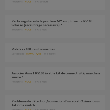
7
réponses
VOLET
il y a 19 jours
Perte régulière de la position MY sur plusieurs RS100
Solar io (recalibrage nécessaire) ?
2
réponses
VOLET
il y a 5 mois
Volets rs 100 io introuvables
12
réponses
DOMOTIQUE
il y a 8 jours
Associer Amy 1 RS100 io et le kit de connectivité, marche à
suivre ?
7
réponses
VOLET
il y a 6 mois
Problème de détection/connexion d'un volet Oximo io sur
TaHoma switch
4
réponses
VOLET
il y a environ 2 mois