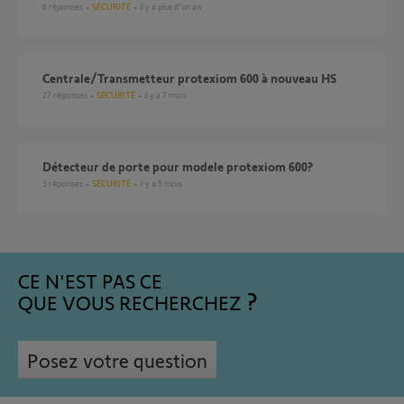
6
réponses
SÉCURITÉ
il y a plus d'un an
Centrale/Transmetteur protexiom 600 à nouveau HS
27
réponses
SÉCURITÉ
il y a 7 mois
détecteur de porte pour modele protexiom 600?
3
réponses
SÉCURITÉ
il y a 5 mois
CE N'EST PAS CE
QUE VOUS RECHERCHEZ
Posez votre question