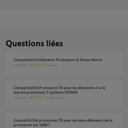
Questions liées
Compatibilité éléments Protexiom & Home Alarm
5
réponses
SÉCURITÉ
il y a 3 mois
Compatibilité Protexiom 70 avec les élements d'une
alarme protexiom 7 système DOMIS
5
réponses
SÉCURITÉ
il y a plus d'un an
Compatibilité protexiom 70 avec certains éléments de la
protexiom asr 4000 ?