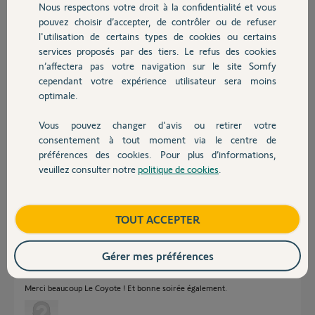
Bien cordialement
Nous respectons votre droit à la confidentialité et vous
Chauffage
pouvez choisir d’accepter, de contrôler ou de refuser
l'utilisation de certains types de cookies ou certains
Fabrice J.
services proposés par des tiers. Le refus des cookies
Autres produits
il y a plus d'un an
n’affectera pas votre navigation sur le site Somfy
Participer au fil de discussion
cependant votre expérience utilisateur sera moins
optimale.
Réponses
Vous pouvez changer d'avis ou retirer votre
Devis avec un pro
consentement à tout moment via le centre de
préférences des cookies. Pour plus d’informations,
veuillez consulter notre
politique de cookies
.
Tout est compatible sauf la sirène.
Contact
Bonne soirée
Boutique
TOUT ACCEPTER
Charly
il y a plus d'un an
Gérer mes préférences
Merci beaucoup Le Coyote ! Et bonne soirée également.