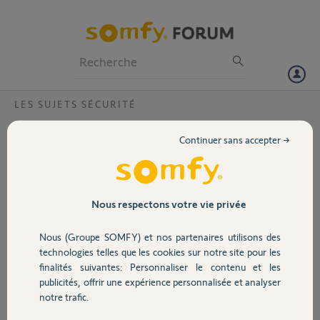
Particuliers
Professionnels
Forum
LES SUJETS SÉCURITÉ
Volet
Compatibilité protexiom 70 avec certains
Continuer sans accepter →
éléments de la protexiom 600
Portail
Bonjour,
J'ai actuellement une ancienne alarme protexiom 70 (achetée en
Garage
Nous respectons votre vie privée
2004), et j'aimerais savoir si des détecteurs de mouvement, des
détecteurs d'ouverture, des télécommandes deux boutons et un
Nous (Groupe SOMFY) et nos partenaires utilisons des
sirène extérieure provenant d'un pack protexiom 600 seraient
Sécurité
technologies telles que les cookies sur notre site pour les
compatibles avec mon équipement.
finalités suivantes: Personnaliser le contenu et les
Ces éléments ont le même aspect que les miens (sur une photo du
publicités, offrir une expérience personnalisée et analyser
bon coin) mais cela n'est sans doute pas suffisant..
Domotique
notre trafic.
Merci d'avance !