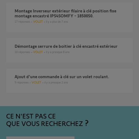
Montage Inverseur extérieur filaire à clé position fixe
montage encastré IP54SOMFY - 1850050.
17
réponses
VOLET
il y a plus de 7 ans
Démontage serrure de boitier à clé encastré extérieur
10
réponses
VOLET
il y a presque 8 ans
Ajout d'une commande à clé sur un volet roulant.
9
réponses
VOLET
il y a presque 2 ans
CE N'EST PAS CE
QUE VOUS RECHERCHEZ