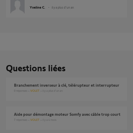
Yveline C.
il y a plus d'un an
Questions liées
Branchement inverseur à clé, télérupteur et interrupteur
0
réponses
VOLET
il y a plus d'un an
Aide pour démontage moteur Somfy avec câble trop court
7
réponses
VOLET
il y a 4 mois