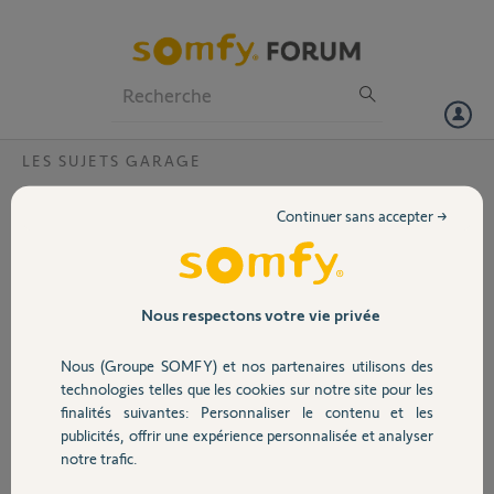
Particuliers
Professionnels
Forum
LES SUJETS GARAGE
Volet
Démontage inverseur a clé encastrable sans
Continuer sans accepter →
la cle
Portail
Bonjour,
Comment démonter inverseur a clé encastrable sans la clé existe il
Garage
une clé passe
Nous respectons votre vie privée
Merci,
Nous (Groupe SOMFY) et nos partenaires utilisons des
Sécurité
technologies telles que les cookies sur notre site pour les
Bruno C.
finalités suivantes: Personnaliser le contenu et les
il y a plus d'un an
publicités, offrir une expérience personnalisée et analyser
Domotique
Participer au fil de discussion
notre trafic.