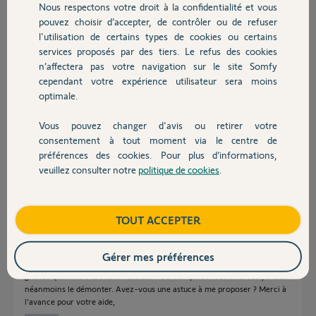
Nous respectons votre droit à la confidentialité et vous
Chauffage
pouvez choisir d’accepter, de contrôler ou de refuser
Réponses
l'utilisation de certains types de cookies ou certains
services proposés par des tiers. Le refus des cookies
Autres produits
n’affectera pas votre navigation sur le site Somfy
Bonjour Bruno,
cependant votre expérience utilisateur sera moins
optimale.
Mise à part refaire une nouvelle clé, il n'existe pas de clé universelle pour
débloquer le mécanisme.
Vous pouvez changer d'avis ou retirer votre
Bonne journée,
Devis avec un pro
consentement à tout moment via le centre de
préférences des cookies. Pour plus d’informations,
Quentin B.
il y a plus d'un an
veuillez consulter notre
politique de cookies
.
Contact
Boutique
TOUT ACCEPTER
Bonjour, j'ai un portail équipé d'un inverseur à clé référence SO1841021.
Malheureusement, je n'ai pas essayé d'utiliser cet équipement depuis des
années. Le résultat, c'est que la clé ne tourne plus. J'arrive à l'insérer,
Gérer mes préférences
mais pas à la tourner ni dans un sens ni dans l'autre. J'ai mis du WD40 en
grande quantité. Mais sans résultat. Pour remplacer cet inverseur, il faut
néanmoins le démonter. Avez-vous une astuce à me proposer ? Merci à
l'avance pour votre aide,