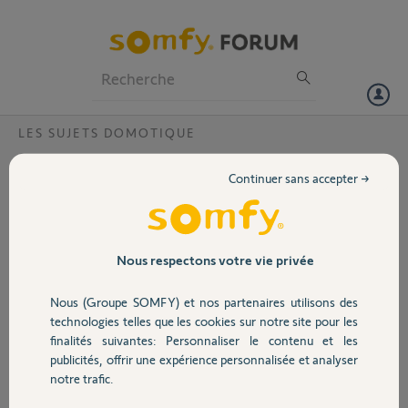
Particuliers
Professionnels
Forum
LES SUJETS DOMOTIQUE
Volet
Compatibilité SIMINOR PRO 500
Continuer sans accepter →
Bonjour,
Portail
Pouvez vous me confirmer la compatibilité entre l'émetteur SOMFY
SIMINOR ER4C4ACS et ma motorisation SIMINOR PRO 500 ?
Garage
Nous respectons votre vie privée
J'avais des émetteurs SIMINOR S433 qui ne sont plus fabriqués.
Nous (Groupe SOMFY) et nos partenaires utilisons des
Merci d'avance,
Sécurité
technologies telles que les cookies sur notre site pour les
finalités suivantes: Personnaliser le contenu et les
John
publicités, offrir une expérience personnalisée et analyser
il y a plus d'un an
Domotique
notre trafic.
Participer au fil de discussion