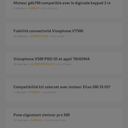
Moteur gdk700 compatible avec le digicode keypad 2 io
1
réponse
GARAGE
il y a 24 jours
Fiabilité connectivité Visophone VT500
10
réponses
DOMOTIQUE
il y a 2 mois
Visiophone V500 PRO IO et appli TAHOMA
18
réponses
AUTRES PRODUITS
il y a 6 mois
Compatibilité kit solarset avec moteur Elixo 500 3S IO?
7
réponses
PORTAIL
il y a 8 mois
pose clignotant siminor pro 500
12
réponses
GARAGE
il y a environ 3 ans