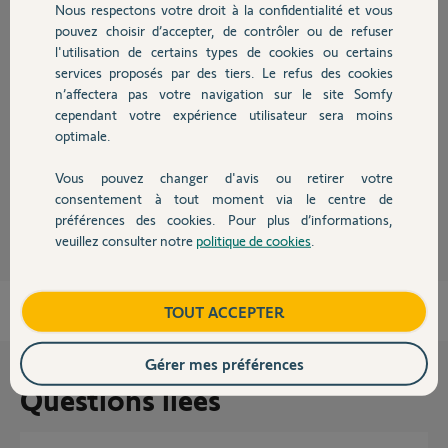
Nous respectons votre droit à la confidentialité et vous
Chauffage
pouvez choisir d’accepter, de contrôler ou de refuser
l'utilisation de certains types de cookies ou certains
Réponses
services proposés par des tiers. Le refus des cookies
Autres produits
n’affectera pas votre navigation sur le site Somfy
cependant votre expérience utilisateur sera moins
Oui ils sont tous les deux en RTR 433.92MHz
optimale.
Bonne journée
Vous pouvez changer d'avis ou retirer votre
Devis avec un pro
Charly
il y a plus d'un an
consentement à tout moment via le centre de
préférences des cookies. Pour plus d’informations,
veuillez consulter notre
politique de cookies
.
Contact
Boutique
TOUT ACCEPTER
Gérer mes préférences
Questions liées