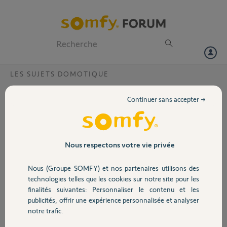
Particuliers
Professionnels
Forum
LES SUJETS DOMOTIQUE
Volet
Tahoma schneider
Continuer sans accepter →
Bonjour,
Portail
Je souhaiterais pouvoir piloter en on/off mon
chauffe eau,ma question est : quelle petit boîtier
Garage
Nous respectons votre vie privée
(comme sur la photo) puis-je mettre pour piloter
ce dernier mais compatible avec ma tahoma?
Nous (Groupe SOMFY) et nos partenaires utilisons des
Sécurité
Je suis pas arrêter à une marque spécifique.
technologies telles que les cookies sur notre site pour les
finalités suivantes: Personnaliser le contenu et les
Merci pour vos réponse
publicités, offrir une expérience personnalisée et analyser
Domotique
notre trafic.
Cordialement