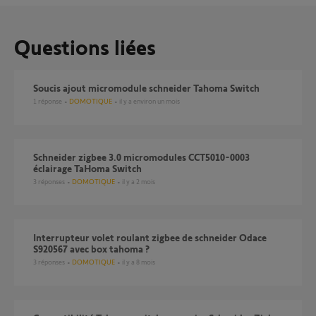
Questions liées
Soucis ajout micromodule schneider Tahoma Switch
1
réponse
DOMOTIQUE
il y a environ un mois
Schneider zigbee 3.0 micromodules CCT5010-0003
éclairage TaHoma Switch
3
réponses
DOMOTIQUE
il y a 2 mois
Interrupteur volet roulant zigbee de schneider Odace
S920567 avec box tahoma ?
3
réponses
DOMOTIQUE
il y a 8 mois