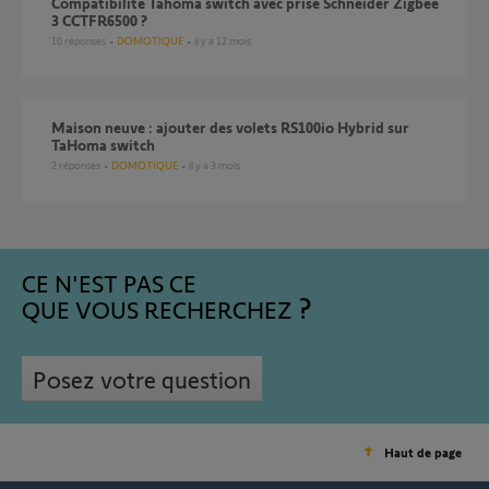
Compatibilité Tahoma switch avec prise Schneider Zigbee
3 CCTFR6500 ?
10
réponses
DOMOTIQUE
il y a 12 mois
Maison neuve : ajouter des volets RS100io Hybrid sur
TaHoma switch
2
réponses
DOMOTIQUE
il y a 3 mois
CE N'EST PAS CE
QUE VOUS RECHERCHEZ
Posez votre question
Haut de page