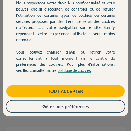
Nous respectons votre droit à la confidentialité et vous
Chauffage
pouvez choisir d’accepter, de contrôler ou de refuser
Matthieu B.
l'utilisation de certains types de cookies ou certains
il y a plus d'un an
services proposés par des tiers. Le refus des cookies
Autres produits
Participer au fil de discussion
n’affectera pas votre navigation sur le site Somfy
cependant votre expérience utilisateur sera moins
optimale.
Réponses
Vous pouvez changer d'avis ou retirer votre
Devis avec un pro
consentement à tout moment via le centre de
préférences des cookies. Pour plus d’informations,
Le Izymo On/Off convient très bien; j'en ai un qui pilote mon chauffe eau
veuillez consulter notre
politique de cookies
.
Contact
en intercalaire avec un relais de puissance de 25a.
Quelle est la puissance de votre chauffe eau ? au delà de 9a je
recommande fortement un relais de puissance d'au moins 20a.
Boutique
TOUT ACCEPTER
Bonne journée à vous.
Gérer mes préférences
Charly
il y a plus d'un an