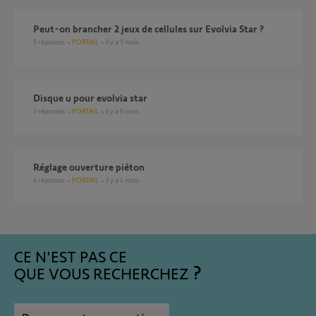
Peut-on brancher 2 jeux de cellules sur Evolvia Star ?
5
réponses
PORTAIL
il y a 9 mois
Disque u pour evolvia star
3
réponses
PORTAIL
il y a 8 mois
Réglage ouverture piéton
4
réponses
PORTAIL
il y a 4 mois
CE N'EST PAS CE
QUE VOUS RECHERCHEZ