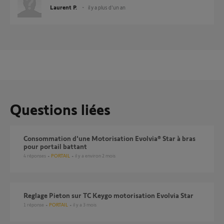
Laurent P.
il y a plus d'un an
Questions liées
Consommation d'une Motorisation Evolvia® Star à bras
pour portail battant
4
réponses
PORTAIL
il y a environ 2 mois
Reglage Pieton sur TC Keygo motorisation Evolvia Star
1
réponse
PORTAIL
il y a 3 mois