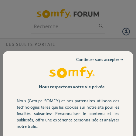
Particuliers
Professionnels
Forum
LES SUJETS PORTAIL
Volet
Evolvia Star - Portail Battant - Pièces
Continuer sans accepter →
détachées ?
Portail
Bonjour et Meilleurs Vœux à Toutes et Tous.
Je reviens vers vous car à l'installation par un professionnel de la
Garage
Nous respectons votre vie privée
motorisation de mon portail, je m'aperçois qu'il manque 1 clé de
déverrouillage (r), 2 passes câble (l) et 1 serre câble (m).
Nous (Groupe SOMFY) et nos partenaires utilisons des
Sécurité
technologies telles que les cookies sur notre site pour les
(Repère Documentation Somfy).
finalités suivantes: Personnaliser le contenu et les
Merci d'avance et à Bientôt.
publicités, offrir une expérience personnalisée et analyser
Domotique
notre trafic.
Laurent P.