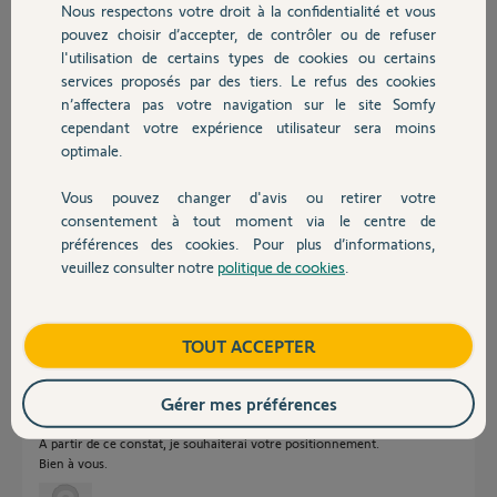
Nous respectons votre droit à la confidentialité et vous
il y a plus d'un an
Chauffage
pouvez choisir d’accepter, de contrôler ou de refuser
Participer au fil de discussion
l'utilisation de certains types de cookies ou certains
services proposés par des tiers. Le refus des cookies
Autres produits
n’affectera pas votre navigation sur le site Somfy
Réponses
cependant votre expérience utilisateur sera moins
optimale.
Vous pouvez changer d'avis ou retirer votre
Il faudra voir avec ce Pro qui est le seul en charge de votre SAV.
Devis avec un pro
consentement à tout moment via le centre de
Bonne soirée
préférences des cookies. Pour plus d’informations,
veuillez consulter notre
politique de cookies
.
Contact
Charly
il y a plus d'un an
Boutique
TOUT ACCEPTER
Bonsoir,
Gérer mes préférences
Merci de votre réponse.
Je n'ai heureusement plus de contact avec ce "pro".
A partir de ce constat, je souhaiterai votre positionnement.
Bien à vous.