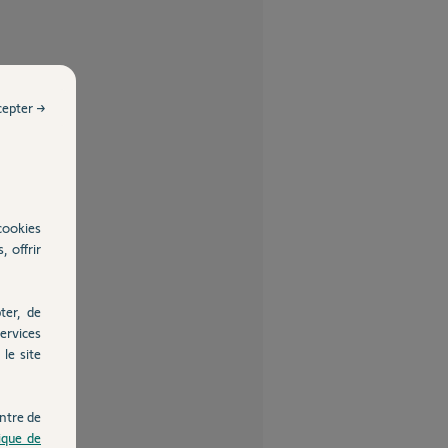
cepter →
cookies
, offrir
ter, de
ervices
le site
ntre de
tique de