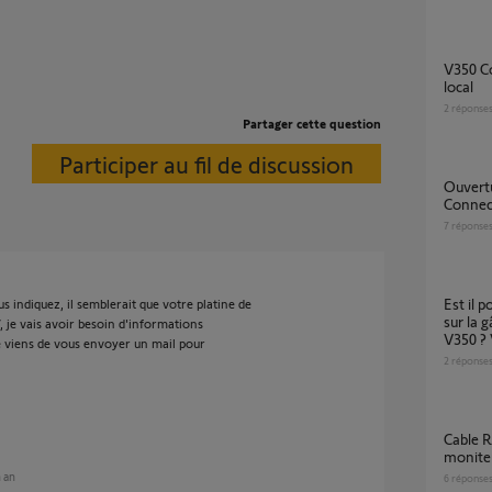
V350 Connect pas d'image sur l'appli hors wifi
local
2
réponse
Partager cette question
Participer au fil de discussion
Ouverture pieton sur un Visiophone V®350
Connect
7
réponse
Est il possible de coupler un bouton poussoir
 indiquez, il semblerait que votre platine de
sur la g
, je vais avoir besoin d'informations
V350 ?
je viens de vous envoyer un mail pour
2
réponse
Cable RJ45 pour connecter visiophone v350
moniteu
n an
6
réponse