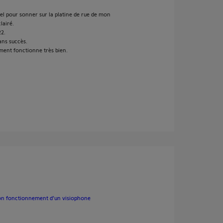
el pour sonner sur la platine de rue de mon
lairé.
22.
sans succès.
ement fonctionne très bien.
 bon fonctionnement d’un visiophone