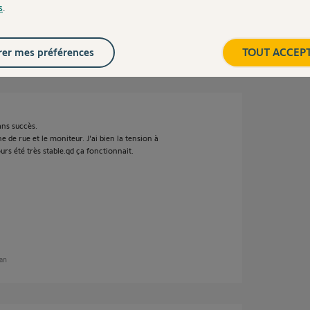
s
.
 un an
er mes préférences
TOUT ACCEP
sans succès.
ine de rue et le moniteur. J'ai bien la tension à
ours été très stable.qd ça fonctionnait.
 an