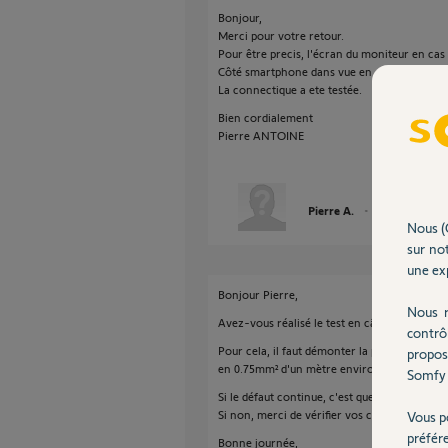
Bonjour,
Merci pour votre retour.
Pour être precis, l'écran du moniteur en cas d
Côté smartphone dans vue en direct, l'écran 
La connectique a ete testée.
Bien cordialement
Pierre ANTOINE
Pierre A.
il y a environ un
Nous (
sur not
une exp
Bonjour Pierre,
Nous r
Avez-vous réalisé le test en câblage court :
contrô
Pour cela, il faut démonter la platine de rue
propos
en 0.75mm² d'un mètre environ) au module de
Somfy 
Si le défaut continue, c'est que le module de
Si non, merci de vérifier vos câbles existants
Vous p
préfér
Bonne journée,