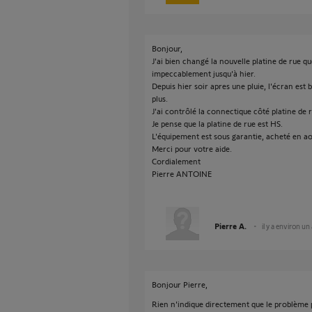
Bonjour,
J'ai bien changé la nouvelle platine de rue 
impeccablement jusqu'à hier.
Depuis hier soir apres une pluie, l'écran est
plus.
J'ai contrôlé la connectique côté platine de 
Je pense que la platine de rue est HS.
L'équipement est sous garantie, acheté en ao
Merci pour votre aide.
Cordialement
Pierre ANTOINE
Pierre A.
il y a environ un
Bonjour Pierre,
Rien n'indique directement que le problème p