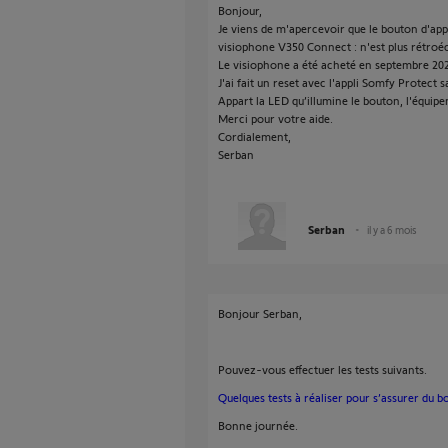
Bonjour,
Je viens de m'apercevoir que le bouton d'app
visiophone V350 Connect : n'est plus rétroéc
Le visiophone a été acheté en septembre 20
J'ai fait un reset avec l'appli Somfy Protect 
Appart la LED qu’illumine le bouton, l'équip
Merci pour votre aide.
Cordialement,
Serban
Serban
il y a 6 mois
Bonjour Serban,
Pouvez-vous effectuer les tests suivants.
Quelques tests à réaliser pour s’assurer du
Bonne journée.