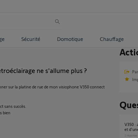
ge
Sécurité
Domotique
Chauffage
Acti
roéclairage ne s'allume plus ?
Par
Im
onner sur la platine de rue de mon visiophone V350 connect
Ques
ect sans succès.
s bien
V350 : ajout d'un bouton poussoir sonnette
et d'un
1
réponse