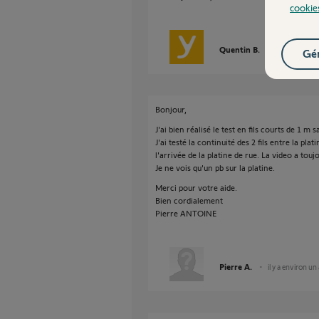
cookie
Quentin B.
il y a environ
Gér
Bonjour,
J'ai bien réalisé le test en fils courts de 1 m 
J'ai testé la continuité des 2 fils entre la plat
l'arrivée de la platine de rue. La video a touj
Je ne vois qu'un pb sur la platine.
Merci pour votre aide.
Bien cordialement
Pierre ANTOINE
Pierre A.
il y a environ un