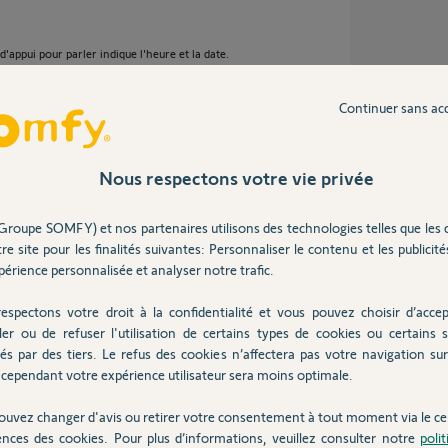
'appui pour parler indique l'heure et la date.
est bleu.
Continuer sans ac
Nous respectons votre vie privée
 an
Groupe SOMFY) et nos partenaires utilisons des technologies telles que les 
re site pour les finalités suivantes: Personnaliser le contenu et les publicités
érience personnalisée et analyser notre trafic.
espectons votre droit à la confidentialité et vous pouvez choisir d’accep
ler ou de refuser l'utilisation de certains types de cookies ou certains s
 et brancher-là (avec un petit morceau de câble
és par des tiers. Le refus des cookies n’affectera pas votre navigation sur 
 connectivité pour faire des essais.
cependant votre expérience utilisateur sera moins optimale.
 connectivité est défectueux.
.
ouvez changer d'avis ou retirer votre consentement à tout moment via le ce
ences des cookies. Pour plus d’informations, veuillez consulter notre
poli