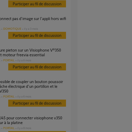
Participer au fil de discussion
DOMOTIQUE
il y a 3 mois
s
Participer au fil de discussion
 moteur freevia essential
PORTAIL
il y a 6 mois
s
Participer au fil de discussion
âche électrique d'un portillon et le
 V350
PORTAIL
il y a 6 mois
s
Participer au fil de discussion
r à la platine
PORTAIL
il y a 8 mois
s