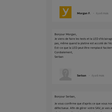
Morgan F.
il y a 6 mois
Bonjour Morgan,
Je viens de faire les tests et la LED d’éclair
pas, même quand la platine est accoté de l’é
Est-ce que la LED peut être remplacé facileme
Cordialement,
Serban
Serban
il y a 6 mois
Bonjour Serban,
Je vous confirme que d'après ce que vous nous
défectueux. Afin de gérer votre SAV, je vais