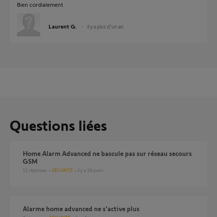
Bien cordialement
Laurent G.
il y a plus d'un an
Questions liées
Home Alarm Advanced ne bascule pas sur réseau secours
GSM
11
réponses
SÉCURITÉ
il y a 28 jours
Alarme home advanced ne s'active plus