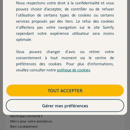
il y a plus d'un an
Nous respectons votre droit à la confidentialité et vous
Chauffage
Participer au fil de discussion
pouvez choisir d’accepter, de contrôler ou de refuser
l'utilisation de certains types de cookies ou certains
services proposés par des tiers. Le refus des cookies
Autres produits
n’affectera pas votre navigation sur le site Somfy
Réponses
cependant votre expérience utilisateur sera moins
optimale.
Bonjour Laurent
Vous pouvez changer d'avis ou retirer votre
Devis avec un pro
Consulter la liste de compatibilité
consentement à tout moment via le centre de
https://service.somfy.com/downloads/fr_v5/tableaude_compa...
préférences des cookies. Pour plus d’informations,
veuillez consulter notre
politique de cookies
.
Contact
JACKY M.
il y a plus d'un an
Boutique
TOUT ACCEPTER
Bonjour,
Gérer mes préférences
Merci pour votre retour,
Cette liste est très générique , et de visu ne concerne pas les adaptateurs
électrique connecté ?
Merci pour votre assistance.
Bien cordialement