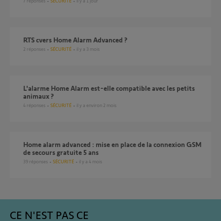
7
réponses
SÉCURITÉ
il y a 1 jour
RTS cvers Home Alarm Advanced ?
2
réponses
SÉCURITÉ
il y a 3 mois
L'alarme Home Alarm est-elle compatible avec les petits
animaux ?
4
réponses
SÉCURITÉ
il y a environ 2 mois
Home alarm advanced : mise en place de la connexion GSM
de secours gratuite 5 ans
39
réponses
SÉCURITÉ
il y a 4 mois
CE N'EST PAS CE