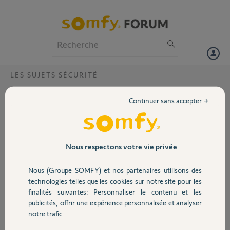
Particuliers
Professionnels
Forum
LES SUJETS SÉCURITÉ
Volet
Quel système d éclairage somfy est
Continuer sans accepter →
compatible avec l application Home
Portail
Alarme Advanced
Bonjour,
Garage
Nous respectons votre vie privée
Je souhaite installer un éclairage connecté dans mon garage
Existe il une prise /adaptateur connectée compatible avec l
application Somfy Protect?
Nous (Groupe SOMFY) et nos partenaires utilisons des
Sécurité
Merci pour votre aide
technologies telles que les cookies sur notre site pour les
finalités suivantes: Personnaliser le contenu et les
Merci,
publicités, offrir une expérience personnalisée et analyser
Domotique
notre trafic.
Laurent G.