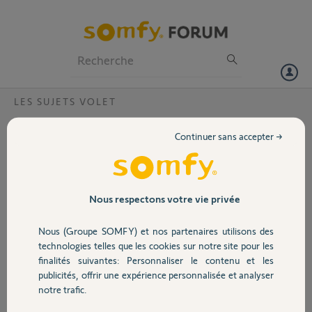
Particuliers
Professionnels
Forum
LES SUJETS VOLET
Volet
batterie solaire ?
Continuer sans accepter →
Bonjour,
Portail
Quand le soleil n'apparait pas pendant quelques jours, mon volet
descend par à coup, dés que le soleil apparait quelques heures mon
volet fonctionne bien quelques jours. Existe-t-il un moyen de
Garage
Nous respectons votre vie privée
recharger une batterie solaire quand il n'y a pas de soleil
Merci pour votre réponse
Nous (Groupe SOMFY) et nos partenaires utilisons des
Sécurité
technologies telles que les cookies sur notre site pour les
Merci,
finalités suivantes: Personnaliser le contenu et les
publicités, offrir une expérience personnalisée et analyser
Domotique
Bertrand D.
notre trafic.
il y a plus d'un an