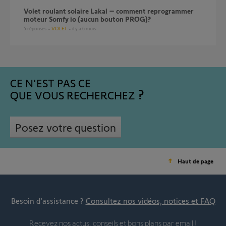
Volet roulant solaire Lakal – comment reprogrammer
moteur Somfy io (aucun bouton PROG)?
5
réponses
VOLET
il y a 6 mois
CE N'EST PAS CE
QUE VOUS RECHERCHEZ
Posez votre question
Haut de page
Besoin d’assistance ?
Consultez nos vidéos, notices et FAQ
Recevez nos actus, conseils et bons plans par email !