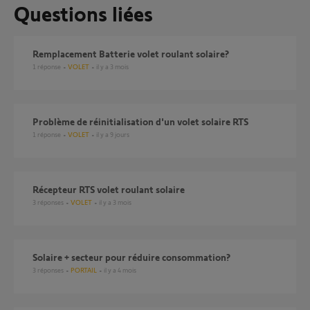
Questions liées
Remplacement Batterie volet roulant solaire?
1
réponse
VOLET
il y a 3 mois
Problème de réinitialisation d'un volet solaire RTS
1
réponse
VOLET
il y a 9 jours
Récepteur RTS volet roulant solaire
3
réponses
VOLET
il y a 3 mois
Solaire + secteur pour réduire consommation?
3
réponses
PORTAIL
il y a 4 mois