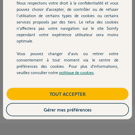
Participer au fil de discussion
Nous respectons votre droit à la confidentialité et vous
Chauffage
pouvez choisir d’accepter, de contrôler ou de refuser
l'utilisation de certains types de cookies ou certains
services proposés par des tiers. Le refus des cookies
Autres produits
Réponses
n’affectera pas votre navigation sur le site Somfy
cependant votre expérience utilisateur sera moins
optimale.
Bonjour, il existe un chargeur mobile NimH solaire SOMFY pour les
batteries de volet SOLAR SOMFY rèf : 9028028
Vous pouvez changer d'avis ou retirer votre
Sinon, il existe une application smart phone pour contrôler l'ensoleillent
Devis avec un pro
consentement à tout moment via le centre de
de votre volet : SOLAR APP
préférences des cookies. Pour plus d’informations,
Bon courage à vous.
veuillez consulter notre
politique de cookies
.
Contact
François B.
il y a plus d'un an
Boutique
TOUT ACCEPTER
Gérer mes préférences